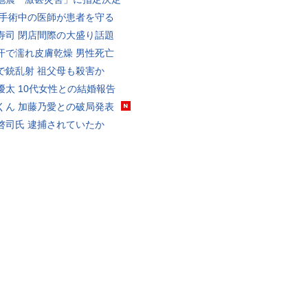
 手術中の医師が患者を守る
寿司 閉店間際の大盛り話題
汗で濡れ皮膚乾燥 男性死亡
で銃乱射 祖父母も殺害か
優太 10代女性との結婚報告
くん 加藤乃愛との破局発表
啓司氏 逮捕されていたか