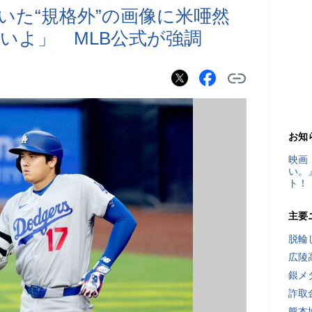
いた“規格外”の画像に米唖然
いよ」 MLB公式が強調
お知
映画
い。
ト！
主要
脱輪
広陵
銀メ
詐取
熊本