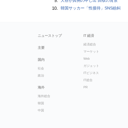
9.
大谷が異例の申し出 回収の背景
10.
韓国サッカー「性接待」SNS紛糾
ニューストップ
IT 経済
経済総合
主要
マーケット
Web
国内
ガジェット
社会
ITビジネス
政治
IT総合
海外
PR
海外総合
韓国
中国