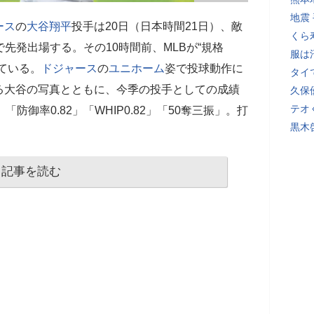
地震
ース
の
大谷翔平
投手は20日（日本時間21日）、敵
くら
で先発出場する。その10時間前、MLBが“規格
服は
ている。
ドジャース
の
ユニホーム
姿で投球動作に
タイ
る大谷の写真とともに、今季の投手としての成績
久保
テオ
防御率0.82」「WHIP0.82」「50奪三振」。打
黒木
記事を読む