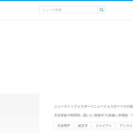
ニューストップ
スポーツニュース
スポーツその他
>
>
大谷登板10時間前…届いた“規格外”の画像に米唖然「
大谷翔平
絵文字
ジャイアン
アンスト