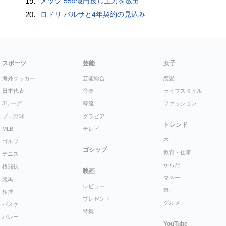
19.
メッツ 559億円投じ主力を放出
20.
ロドリ バルサと4年契約の見込み
スポーツ
芸能
女子
海外サッカー
芸能総合
恋愛
日本代表
音楽
ライフスタイル
Jリーグ
韓流
ファッション
プロ野球
グラビア
トレンド
MLB
テレビ
本
ゴルフ
ゴシップ
教育・仕事
テニス
からだ
格闘技
映画
マネー
競馬
レビュー
車
相撲
プレゼント
グルメ
バスケ
特集
バレー
YouTube