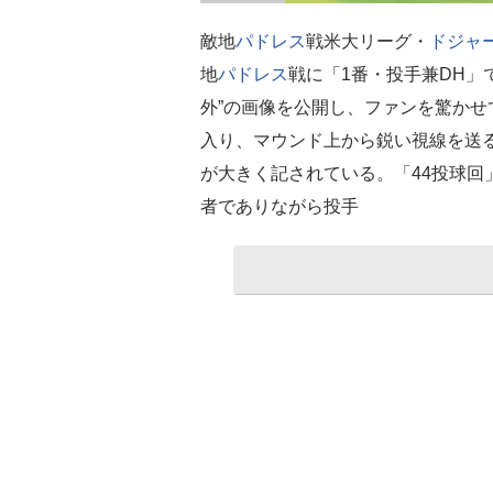
敵地
パドレス
戦米大リーグ・
ドジャ
地
パドレス
戦に「1番・投手兼DH」
外”の画像を公開し、ファンを驚かせ
入り、マウンド上から鋭い視線を送
が大きく記されている。「44投球回」「
者でありながら投手