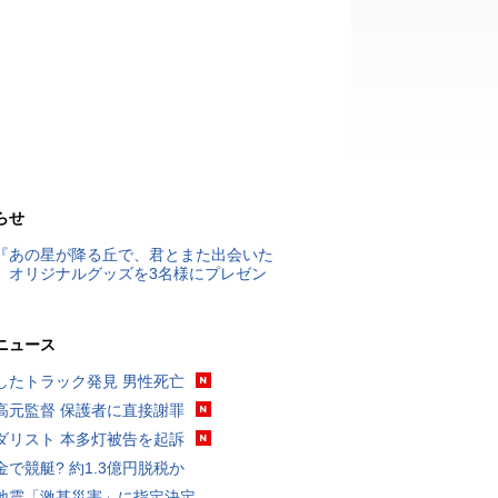
らせ
『あの星が降る丘で、君とまた出会いた
』オリジナルグッズを3名様にプレゼン
ニュース
したトラック発見 男性死亡
高元監督 保護者に直接謝罪
ダリスト 本多灯被告を起訴
金で競艇? 約1.3億円脱税か
地震「激甚災害」に指定決定