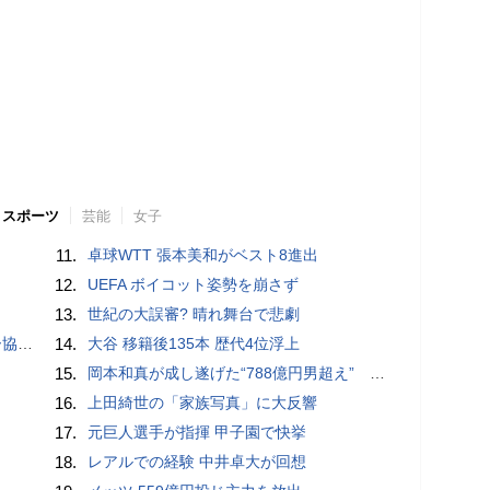
スポーツ
芸能
女子
11.
卓球WTT 張本美和がベスト8進出
12.
UEFA ボイコット姿勢を崩さず
13.
世紀の大誤審? 晴れ舞台で悲劇
が報道
14.
大谷 移籍後135本 歴代4位浮上
15.
岡本和真が成し遂げた“788億円男超え” いつのまにか「3位」…見据える球団記録更新
16.
上田綺世の「家族写真」に大反響
17.
元巨人選手が指揮 甲子園で快挙
18.
レアルでの経験 中井卓大が回想