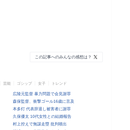
この記事へのみんなの感想は？
芸能
ゴシップ
女子
トレンド
広陵元監督 暴力問題で会見謝罪
森保監督、衝撃ゴール16歳に言及
本多灯 代表辞退し被害者に謝罪
久保優太 10代女性との結婚報告
村上控えで無謀走塁 批判噴出