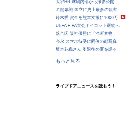
大谷HR 球場内部から撮影公開
J1開幕戦 国立に史上最多の観客
鈴木愛 賞金を熊本支援に1000万
UEFA FIFA大会ボイコット継続へ
落合氏 阪神優勝に「油断禁物」
今永 スマホ待受に同僚の顔写真
坂本花織さん 引退後の夏を語る
もっと見る
ライブドアニュースを読もう！