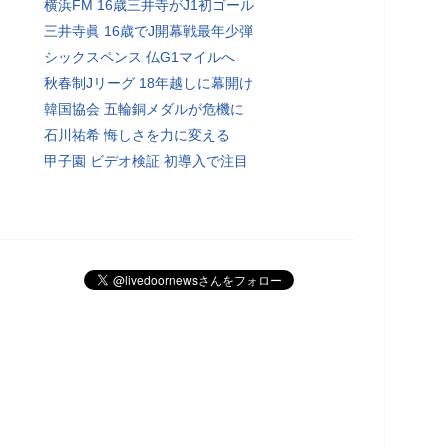
横浜FM 16歳三井寺がJ1初ゴール
三井寺眞 16歳でJ開幕戦最年少弾
シックスペンス 仏G1マイルへ
秋春制Jリーグ 18年越しに幕開け
韓国協会 五輪銅メダルが危機に
石川祐希 悔しさを力に変える
甲子園 ビデオ検証 初導入で注目