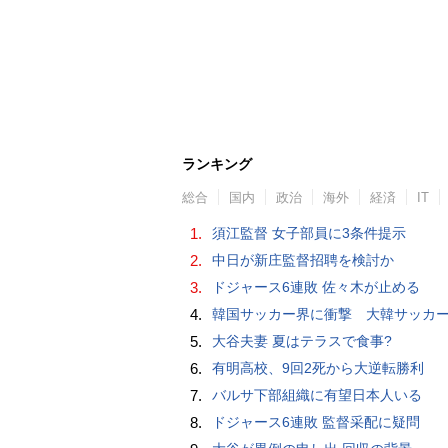
ランキング
総合
国内
政治
海外
経済
IT
1.
須江監督 女子部員に3条件提示
2.
中日が新庄監督招聘を検討か
3.
ドジャース6連敗 佐々木が止める
4.
韓国サッカー界に衝撃 大韓サッカー協会に外国人審判への“性的接待”疑惑 韓国メディア
5.
大谷夫妻 夏はテラスで食事?
6.
有明高校、9回2死から大逆転勝利
7.
バルサ下部組織に有望日本人いる
8.
ドジャース6連敗 監督采配に疑問