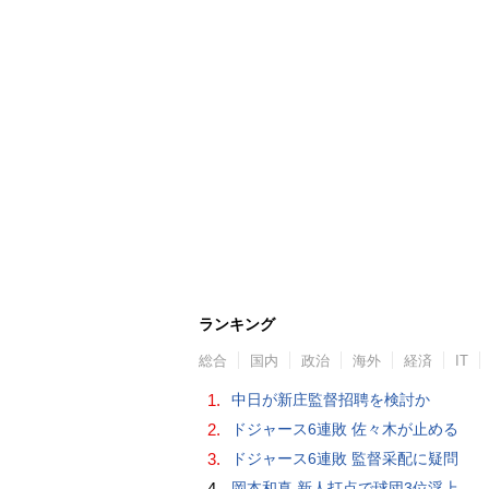
ランキング
総合
国内
政治
海外
経済
IT
1.
中日が新庄監督招聘を検討か
2.
ドジャース6連敗 佐々木が止める
3.
ドジャース6連敗 監督采配に疑問
4.
岡本和真 新人打点で球団3位浮上