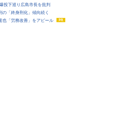
原爆投下巡り広島市長を批判
刑の「終身刑化」傾向続く
竜也「労務改善」をアピール