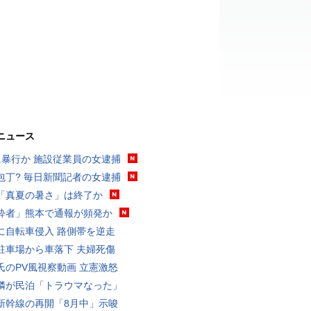
ニュース
に暴行か 施設従業員の女逮捕
包丁? 毎日新聞記者の女逮捕
「真夏の暑さ」は終了か
酔者」熊本で通報が頻発か
に自転車侵入 路側帯を逆走
駐車場から車落下 夫婦死傷
氏のPV風視察動画 立憲激怒
隣が民泊「トラウマなった」
新幹線の再開「8月中」示唆