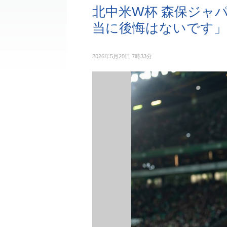
北中米W杯 森保ジャ
当に後悔はないです」
2026年5月20日 7時33分