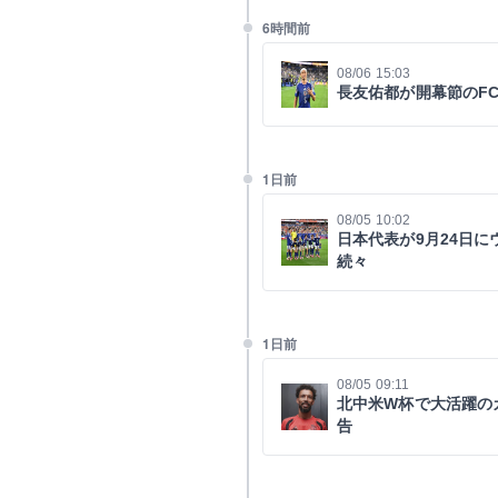
6時間前
08/06 15:03
長友佑都が開幕節のF
1日前
08/05 10:02
日本代表が9月24日
続々
1日前
08/05 09:11
北中米W杯で大活躍の
告