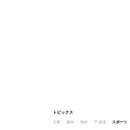
トピックス
主要
国内
海外
IT 経済
スポーツ