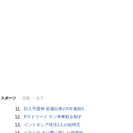
スポーツ
芸能
女子
11.
巨人守護神 岩瀬以来の5年連続S
12.
Rマドリード ヤン争奪戦を制す
13.
インドネシア球児2人が始球式
14.
ペラルタ 去り際に残した仲裁役