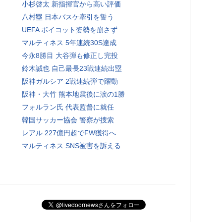
小杉啓太 新指揮官から高い評価
八村塁 日本バスケ牽引を誓う
UEFA ボイコット姿勢を崩さず
マルティネス 5年連続30S達成
今永8勝目 大谷弾も修正し完投
鈴木誠也 自己最長23戦連続出塁
阪神ガルシア 2戦連続弾で躍動
阪神・大竹 熊本地震後に涙の1勝
フォルラン氏 代表監督に就任
韓国サッカー協会 警察が捜索
レアル 227億円超でFW獲得へ
マルティネス SNS被害を訴える