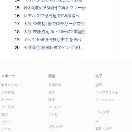
15.
鈴木彩艶に63億円で再オファーか
16.
レアル 227億円超でFW獲得へ
17.
大谷 今季初2発でOPSリーグ首位
18.
大谷 左膝抱え25・26号の2本塁打
19.
メッツ 559億円投じ主力を放出
20.
今井達也 救援転換でピンク洗礼
スポーツ
芸能
女子
海外サッカー
芸能総合
恋愛
日本代表
音楽
ライフスタイル
Jリーグ
韓流
ファッション
プロ野球
グラビア
トレンド
MLB
テレビ
本
ゴルフ
ゴシップ
教育・仕事
テニス