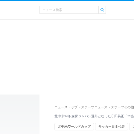
ニューストップ
スポーツニュース
スポーツその他
>
>
北中米W杯 森保ジャパン選外となった守田英正「本
北中米ワールドカップ
サッカー日本代表