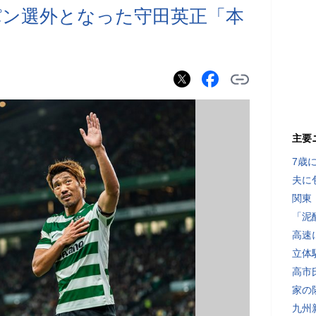
パン選外となった守田英正「本
主要
7歳
夫に
関東
「泥
高速
立体
高市
家の
九州