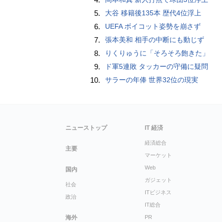
5.
大谷 移籍後135本 歴代4位浮上
6.
UEFA ボイコット姿勢を崩さず
7.
張本美和 相手の中断にも動じず
8.
りくりゅうに「そろそろ飽きた」
9.
ド軍5連敗 タッカーの守備に疑問
10.
サラーの年俸 世界32位の現実
ニューストップ
IT 経済
経済総合
主要
マーケット
Web
国内
ガジェット
社会
ITビジネス
政治
IT総合
海外
PR