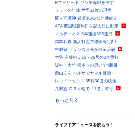
Rマドリード ヤン争奪戦を制す
サラーの年俸 世界32位の現実
巨人守護神 岩瀬以来の5年連続S
AFA 英国戦勝利日を記念日に制定
マルティネス 5年連続30S達成
岡本和真 新人打点で球団3位浮上
中村敬斗 ランス会長が残留示唆
大谷 左膝抱え25・26号の2本塁打
阪神・大竹 熊本への思いで4勝目
西山くん バルサでヤマル目指す
レッドソックス 35戦30勝の快走
八村塁 ロス五輪で「1勝」誓う
もっと見る
ライブドアニュースを読もう！