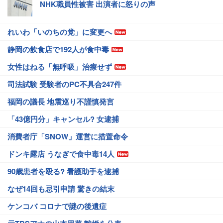
NHK職員性被害 出演者に怒りの声
れいわ「いのちの党」に変更へ
静岡の飲食店で192人が食中毒
女性はねる「無呼吸」治療せず
司法試験 受験者のPC不具合247件
福岡の議長 地震巡り不謹慎発言
「43億円分」キャンセル? 女逮捕
消費者庁「SNOW」運営に措置命令
ドンキ露店 うなぎで食中毒14人
90歳患者を殴る? 看護助手を逮捕
なぜ14回も忌引申請 驚きの結末
ケンコバ コロナで謎の後遺症