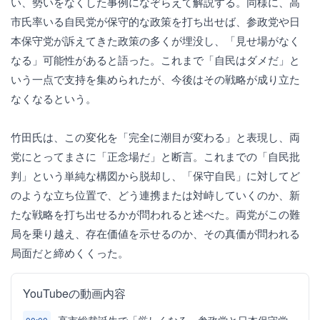
い、勢いをなくした事例になぞらえて解説する。同様に、高
市氏率いる自民党が保守的な政策を打ち出せば、参政党や日
本保守党が訴えてきた政策の多くが埋没し、「見せ場がなく
なる」可能性があると語った。これまで「自民はダメだ」と
いう一点で支持を集められたが、今後はその戦略が成り立た
なくなるという。
竹田氏は、この変化を「完全に潮目が変わる」と表現し、両
党にとってまさに「正念場だ」と断言。これまでの「自民批
判」という単純な構図から脱却し、「保守自民」に対してど
のような立ち位置で、どう連携または対峙していくのか、新
たな戦略を打ち出せるかが問われると述べた。両党がこの難
局を乗り越え、存在価値を示せるのか、その真価が問われる
局面だと締めくくった。
YouTubeの動画内容