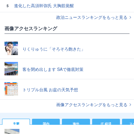
進化した高須幹弥氏 大胸筋覚醒
5
政治ニュースランキングをもっと見る
画像アクセスランキング
りくりゅうに「そろそろ飽きた」
客を閉め出します SAで徹底対策
トリプル台風 お盆の天気予想
画像アクセスランキングをもっと見る
主要
国内
海外
IT 経済
ス