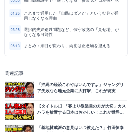
高市総裁誕生で「厳しくなる」参政党と日本保守党
00:00
これまで通用した「自民はダメだ」という批判が通
01:35
用しなくなる理由
選択的夫婦別姓問題など、保守政党の「見せ場」が
03:28
なくなる可能性
まとめ：潮目が変わり、両党は正念場を迎える
06:13
関連記事
「沖縄の経済これやばいんですよ」ジャングリ
ア失敗なら地元企業に大打撃、これが現実
【タイトル1】「客より従業員の方が大切」カス
ハラを放置する日本はおかしい！これが世界最
高の会社の現実だ
「基地賛成派の意見はいつ教えた？」竹田恒泰