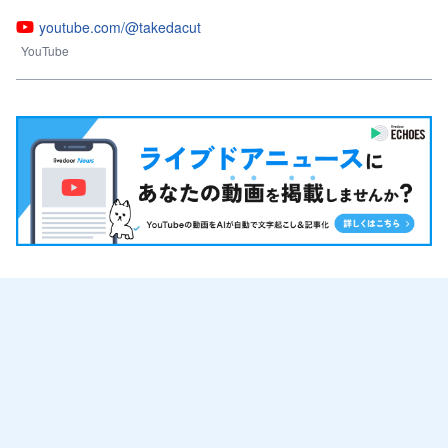
youtube.com/@takedacut
YouTube