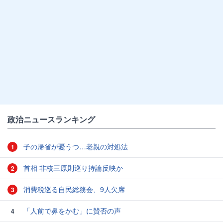
政治ニュースランキング
子の帰省が憂うつ…老親の対処法
1
首相 非核三原則巡り持論反映か
2
消費税巡る自民総務会、9人欠席
3
「人前で鼻をかむ」に賛否の声
4