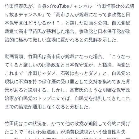
竹田恒泰氏が、自身のYouTubeチャンネル「竹田恒泰ch公式切
り抜きチャンネル」で「高市さんが総裁になって参政党と日
本保守党はどうなるか！？」と題した動画を公開。自民党総
裁選で高市早苗氏が勝利した場合、参政党と日本保守党が政
治的に極めて厳しい立場に置かれるとの見解を示した。
動画冒頭、竹田氏は高市氏が総裁になった場合、「こうなっ
てくると厳しいのは参政党と日本保守党か」と指摘。両党は
これまで「岸田じゃダメ、石破はもっとダメ」と、自民党の
現状に不満を持つ保守層の受け皿として支持を集めてきた背
景があると説明する。しかし、高市氏のような明確な保守政
治家が自民党のトップに立てば、自民党を批判してきたこれ
までの論法が通用しなくなると分析した。
竹田氏はこの状況を、かつて他の政党が追随して公約に掲げ
たことで「れいわ新選組」が消費税減税という独自性を失