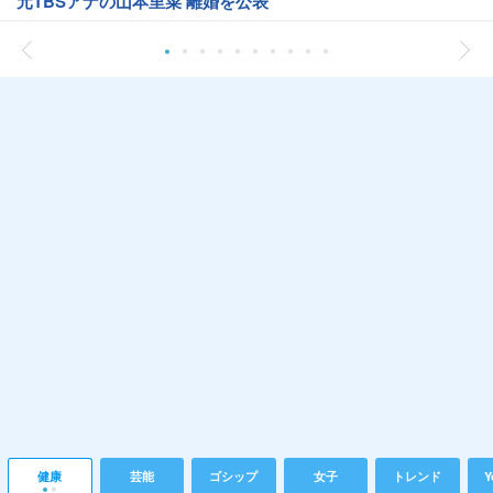
元TBSアナの山本里菜 離婚を公表
健康
芸能
ゴシップ
女子
トレンド
Y