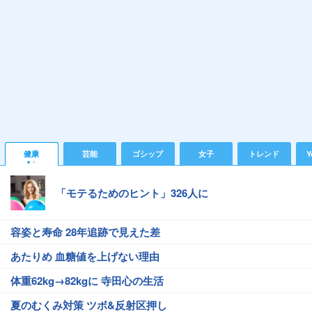
健康
芸能
ゴシップ
女子
トレンド
Y
「モテるためのヒント」326人に
容姿と寿命 28年追跡で見えた差
あたりめ 血糖値を上げない理由
体重62kg→82kgに 寺田心の生活
夏のむくみ対策 ツボ&反射区押し