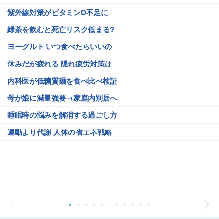
紫外線対策がビタミンD不足に
緑茶を飲むと死亡リスク低まる?
ヨーグルト いつ食べたらいいの
休みだが疲れる 隠れ疲労対策は
内科医が低糖質麺を食べ比べ検証
母が娘に減量強要→家庭内別居へ
睡眠時の悩みを解消する過ごし方
運動より代謝 人体の省エネ戦略