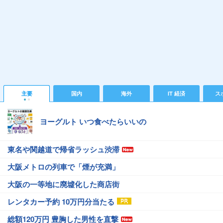
主要
国内
海外
IT 経済
ス
ヨーグルト いつ食べたらいいの
東名や関越道で帰省ラッシュ渋滞
大阪メトロの列車で「煙が充満」
大阪の一等地に廃墟化した商店街
レンタカー予約 10万円分当たる
総額120万円 豊胸した男性を直撃