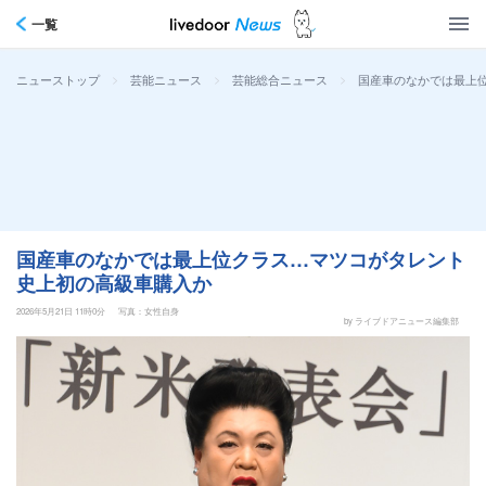
一覧
>
>
>
国産車のなかでは最上
ニューストップ
芸能ニュース
芸能総合ニュース
国産車のなかでは最上位クラス…マツコがタレント
史上初の高級車購入か
2026年5月21日 11時0分
写真：女性自身
by ライブドアニュース編集部