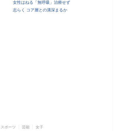
女性はねる「無呼吸」治療せず
志らく コア層との溝深まるか
スポーツ
芸能
女子