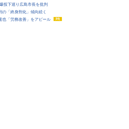
原爆投下巡り広島市長を批判
刑の「終身刑化」傾向続く
竜也「労務改善」をアピール