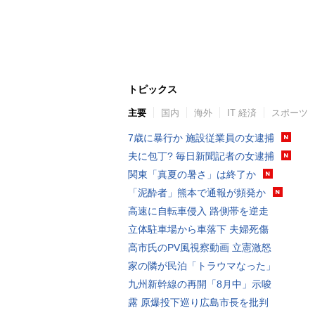
トピックス
主要
国内
海外
IT 経済
スポーツ
7歳に暴行か 施設従業員の女逮捕
夫に包丁? 毎日新聞記者の女逮捕
関東「真夏の暑さ」は終了か
「泥酔者」熊本で通報が頻発か
高速に自転車侵入 路側帯を逆走
立体駐車場から車落下 夫婦死傷
高市氏のPV風視察動画 立憲激怒
家の隣が民泊「トラウマなった」
九州新幹線の再開「8月中」示唆
露 原爆投下巡り広島市長を批判