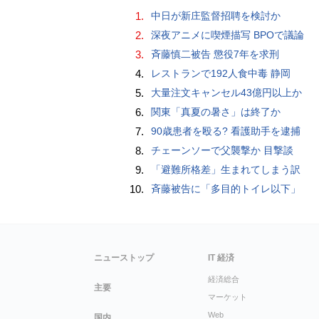
1.
中日が新庄監督招聘を検討か
2.
深夜アニメに喫煙描写 BPOで議論
3.
斉藤慎二被告 懲役7年を求刑
4.
レストランで192人食中毒 静岡
5.
大量注文キャンセル43億円以上か
6.
関東「真夏の暑さ」は終了か
7.
90歳患者を殴る? 看護助手を逮捕
8.
チェーンソーで父襲撃か 目撃談
9.
「避難所格差」生まれてしまう訳
10.
斉藤被告に「多目的トイレ以下」
ニューストップ
IT 経済
経済総合
主要
マーケット
Web
国内