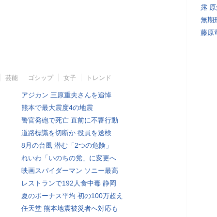
露 
無期
藤原
芸能
ゴシップ
女子
トレンド
アジカン 三原重夫さんを追悼
熊本で最大震度4の地震
警官発砲で死亡 直前に不審行動
道路標識を切断か 役員を送検
8月の台風 潜む「2つの危険」
れいわ「いのちの党」に変更へ
映画スパイダーマン ソニー最高
レストランで192人食中毒 静岡
夏のボーナス平均 初の100万超え
任天堂 熊本地震被災者へ対応も