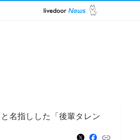
いと名指しした「後輩タレン
言