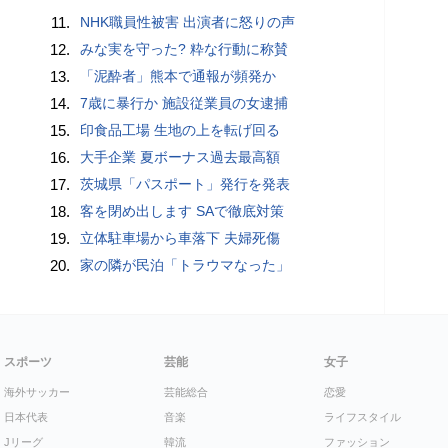
11.
NHK職員性被害 出演者に怒りの声
12.
みな実を守った? 粋な行動に称賛
13.
「泥酔者」熊本で通報が頻発か
14.
7歳に暴行か 施設従業員の女逮捕
15.
印食品工場 生地の上を転げ回る
16.
大手企業 夏ボーナス過去最高額
17.
茨城県「パスポート」発行を発表
18.
客を閉め出します SAで徹底対策
19.
立体駐車場から車落下 夫婦死傷
20.
家の隣が民泊「トラウマなった」
スポーツ
芸能
女子
海外サッカー
芸能総合
恋愛
日本代表
音楽
ライフスタイル
Jリーグ
韓流
ファッション