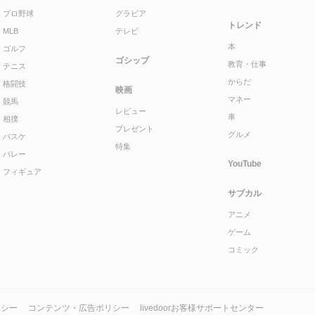
プロ野球
グラビア
トレンド
MLB
テレビ
本
ゴルフ
ゴシップ
教育・仕事
テニス
からだ
格闘技
映画
マネー
競馬
レビュー
車
相撲
プレゼント
グルメ
バスケ
特集
バレー
YouTube
フィギュア
サブカル
アニメ
ゲーム
コミック
リシー
コンテンツ・広告ポリシー
livedoorお客様サポートセンター