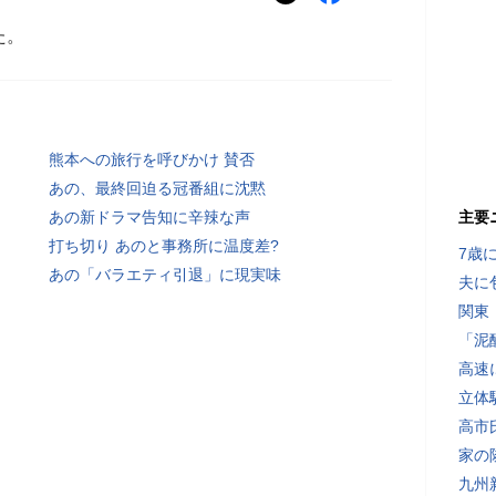
た。
熊本への旅行を呼びかけ 賛否
あの、最終回迫る冠番組に沈黙
あの新ドラマ告知に辛辣な声
主要
打ち切り あのと事務所に温度差?
7歳
あの「バラエティ引退」に現実味
夫に
関東
「泥
高速
立体
高市
家の
九州