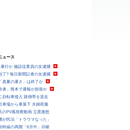
ニュース
に暴行か 施設従業員の女逮捕
包丁? 毎日新聞記者の女逮捕
「真夏の暑さ」は終了か
酔者」熊本で通報が頻発か
に自転車侵入 路側帯を逆走
駐車場から車落下 夫婦死傷
氏のPV風視察動画 立憲激怒
隣が民泊「トラウマなった」
新幹線の再開「8月中」示唆