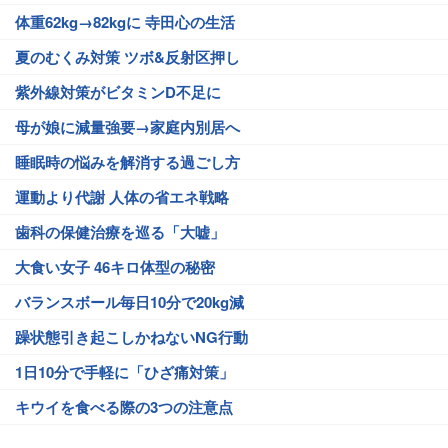
体重62kg→82kgに 寺田心の生活
夏のむくみ対策 ツボ&反射区押し
紫外線対策がビタミンD不足に
母が娘に減量強要→家庭内別居へ
睡眠時の悩みを解消する過ごし方
運動より代謝 人体の省エネ戦略
歯科の保健治療を巡る「大嘘」
大食い女子 46キロ体型の秘密
バランスボール毎日10分で20kg減
躁状態引き起こしかねないNG行動
1日10分で手軽に「ひざ痛対策」
キウイを食べる際の3つの注意点