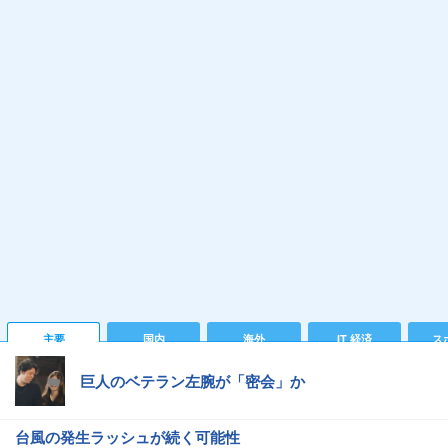
主要
国内
海外
IT 経済
ス
巨人のベテラン左腕が「密会」か
台風の発生ラッシュが続く可能性