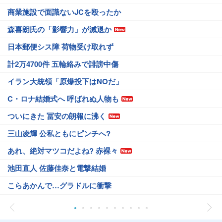
商業施設で面識ないJCを殴ったか
森喜朗氏の「影響力」が減退か
日本郵便シス障 荷物受け取れず
計2万4700件 五輪絡みで誹謗中傷
イラン大統領「原爆投下はNOだ」
C・ロナ結婚式へ 呼ばれぬ人物も
ついにきた 冨安の朗報に沸く
三山凌輝 公私ともにピンチへ?
あれ、絶対マツコだよね? 赤裸々
池田直人 佐藤佳奈と電撃結婚
こらあかんで…グラドルに衝撃