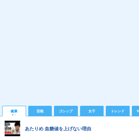
健康
芸能
ゴシップ
女子
トレンド
Y
あたりめ 血糖値を上げない理由