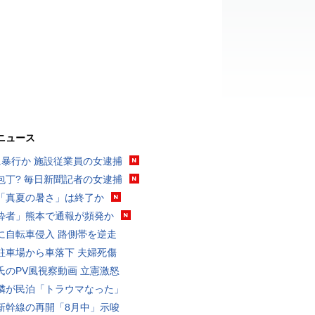
ニュース
に暴行か 施設従業員の女逮捕
包丁? 毎日新聞記者の女逮捕
「真夏の暑さ」は終了か
酔者」熊本で通報が頻発か
に自転車侵入 路側帯を逆走
駐車場から車落下 夫婦死傷
氏のPV風視察動画 立憲激怒
隣が民泊「トラウマなった」
新幹線の再開「8月中」示唆