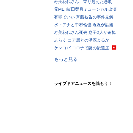
寿美花代さん、乗り越えた悲劇
元ME:I飯田栞月ミュージカル出演
有罪でいい 斉藤被告の事件見解
水卜アナと中村倫也 近況が話題
寿美花代さん死去 息子2人が追悼
志らく コア層との溝深まるか
ケンコバ コロナで謎の後遺症
もっと見る
ライブドアニュースを読もう！