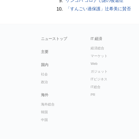
9.
ケンコバ コロナで謎の後遺症
10.
「すんごい過保護」辻希美に賛否
ニューストップ
IT 経済
経済総合
主要
マーケット
Web
国内
ガジェット
社会
ITビジネス
政治
IT総合
海外
PR
海外総合
韓国
中国