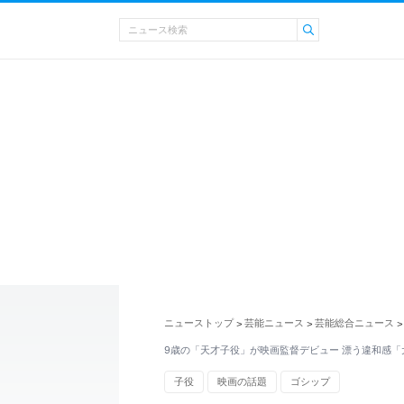
ニューストップ
芸能ニュース
芸能総合ニュース
>
>
>
9歳の「天才子役」が映画監督デビュー 漂う違和感「
子役
映画の話題
ゴシップ