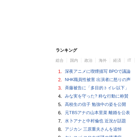
ランキング
総合
国内
政治
海外
経済
IT
1.
深夜アニメに喫煙描写 BPOで議論
2.
NHK職員性被害 出演者に怒りの声
3.
斉藤被告に「多目的トイレ以下」
4.
みな実を守った? 粋な行動に称賛
5.
高校生の信子 勉強中の姿を公開
6.
元TBSアナの山本里菜 離婚を公表
7.
水卜アナと中村倫也 近況が話題
8.
アジカン 三原重夫さんを追悼