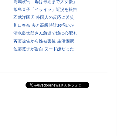
高嶋政宏「母は最期まで大女優」
飯島直子「イライラ」近況を報告
乙武洋匡氏 外国人の反応に苦笑
川口春奈 夫と高級時計お揃いか
清水良太郎さん急逝で娘に心配も
斉藤被告から性被害後 生活困窮
佐藤寛子が告白 ヌード嫌だった