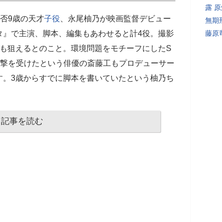
露 
否9歳の天才
子役
、永尾柚乃が映画監督デビュー
無期
タ』で主演、脚本、編集もあわせると計4役。撮影
藤原
録も狙えるとのこと。環境問題をモチーフにしたS
衝撃を受けたという俳優の斎藤工もプロデューサー
す。3歳からすでに脚本を書いていたという柚乃ち
記事を読む