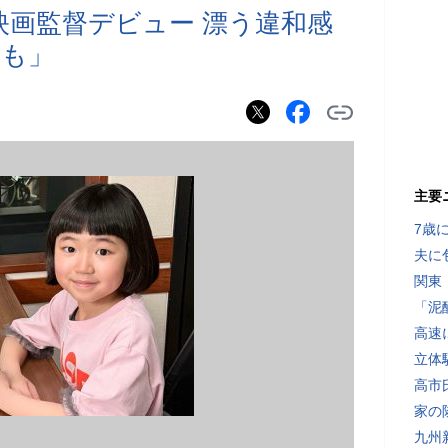
映画監督デビュー 漂う違和感
ても」
主要
7歳
夫に
関東
「泥
高速
立体
高市
家の
九州