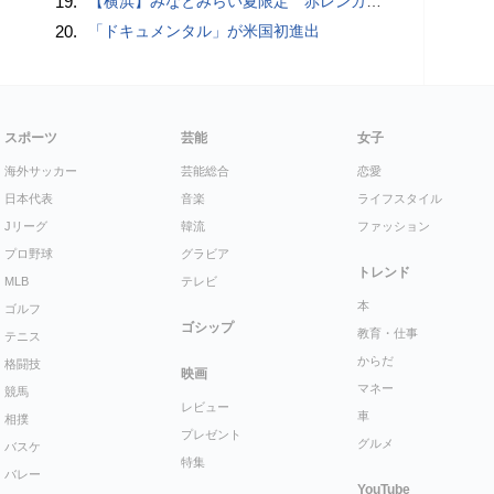
19.
【横浜】みなとみらい夏限定 赤レンガ倉庫広場で「ディスコ」開幕へ…石野卓球も登場【概要・出演スケジュールなど】
20.
「ドキュメンタル」が米国初進出
スポーツ
芸能
女子
海外サッカー
芸能総合
恋愛
日本代表
音楽
ライフスタイル
Jリーグ
韓流
ファッション
プロ野球
グラビア
トレンド
MLB
テレビ
本
ゴルフ
ゴシップ
教育・仕事
テニス
からだ
格闘技
映画
マネー
競馬
レビュー
車
相撲
プレゼント
グルメ
バスケ
特集
バレー
YouTube