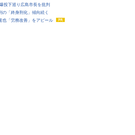
原爆投下巡り広島市長を批判
刑の「終身刑化」傾向続く
竜也「労務改善」をアピール