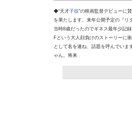
◆“天才
子役
”の映画監督デビューに賛
を果たします。来年公開予定の『リ
当時8歳だったのでギネス最年少記
Fという大人顔負けのストーリーに
として名を連ね、話題を呼んでいま
ゃん。将来