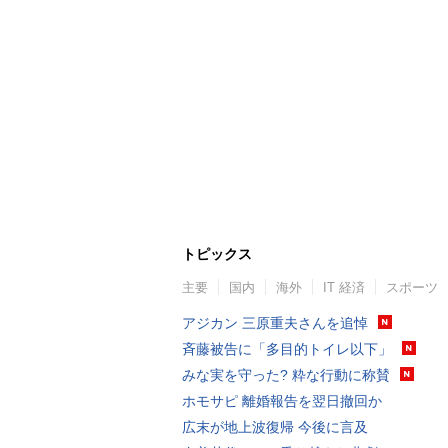
トピックス
主要
国内
海外
IT 経済
スポーツ
アジカン 三原重夫さんを追悼
斉藤被告に「多目的トイレ以下」
みな実を守った? 粋な行動に称賛
ホモサピ 離婚報告を翌日撤回か
広末が地上波復帰 今後に言及