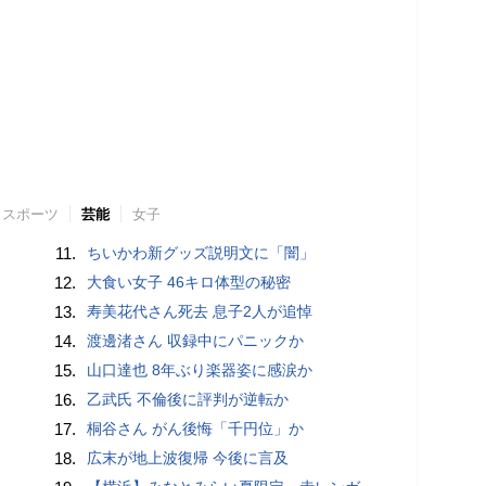
スポーツ
芸能
女子
11.
ちいかわ新グッズ説明文に「闇」
12.
大食い女子 46キロ体型の秘密
13.
寿美花代さん死去 息子2人が追悼
14.
渡邊渚さん 収録中にパニックか
15.
山口達也 8年ぶり楽器姿に感涙か
16.
乙武氏 不倫後に評判が逆転か
17.
桐谷さん がん後悔「千円位」か
18.
広末が地上波復帰 今後に言及