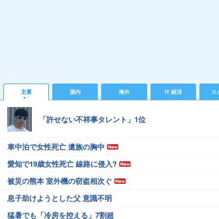
主要
国内
海外
IT 経済
ス
「許せない不祥事タレント」1位
車中泊で女性死亡 遺族の胸中
愛知で19歳女性死亡 線路に侵入?
被災の熊本 室外機の窃盗相次ぐ
息子助けようとした父 意識不明
猛暑でも「冷房を控える」7割超