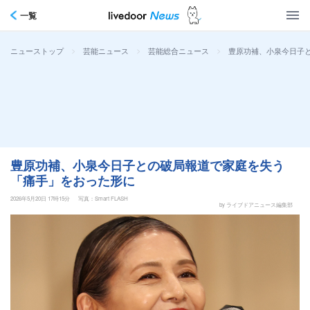
一覧
>
>
>
豊原功補、小泉今日子
ニューストップ
芸能ニュース
芸能総合ニュース
豊原功補、小泉今日子との破局報道で家庭を失う
「痛手」をおった形に
2026年5月20日 17時15分
写真：Smart FLASH
by ライブドアニュース編集部