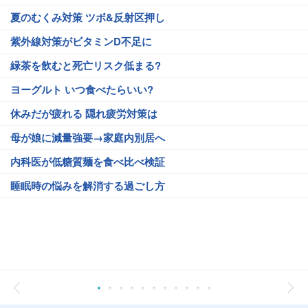
夏のむくみ対策 ツボ&反射区押し
紫外線対策がビタミンD不足に
緑茶を飲むと死亡リスク低まる?
ヨーグルト いつ食べたらいい?
休みだが疲れる 隠れ疲労対策は
母が娘に減量強要→家庭内別居へ
内科医が低糖質麺を食べ比べ検証
睡眠時の悩みを解消する過ごし方