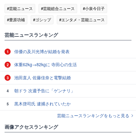
#芸能ニュース
#芸能総合ニュース
#小泉今日子
#豊原功補
#ゴシップ
#エンタメ・芸能ニュース
芸能ニュースランキング
俳優の及川光博が結婚を発表
1
体重62kg→82kgに 寺田心の生活
2
池田直人 佐藤佳奈と電撃結婚
3
朝ドラ 次週予告に「ゲンナリ」
4
黒木啓司氏 逮捕されていたか
5
芸能ニュースランキングをもっと見る
画像アクセスランキング