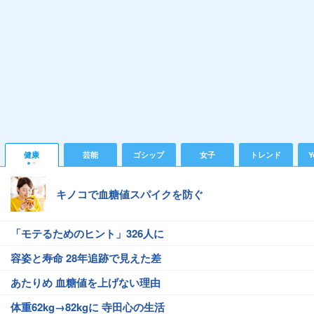
健康
芸能
ゴシップ
女子
トレンド
Y
キノコで血糖値スパイクを防ぐ
「モテるためのヒント」326人に
容姿と寿命 28年追跡で見えた差
あたりめ 血糖値を上げない理由
体重62kg→82kgに 寺田心の生活