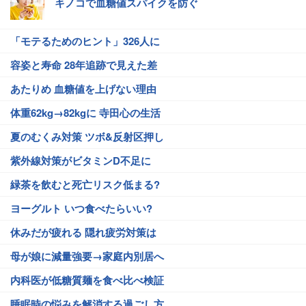
キノコで血糖値スパイクを防ぐ
「モテるためのヒント」326人に
容姿と寿命 28年追跡で見えた差
あたりめ 血糖値を上げない理由
体重62kg→82kgに 寺田心の生活
夏のむくみ対策 ツボ&反射区押し
紫外線対策がビタミンD不足に
緑茶を飲むと死亡リスク低まる?
ヨーグルト いつ食べたらいい?
休みだが疲れる 隠れ疲労対策は
母が娘に減量強要→家庭内別居へ
内科医が低糖質麺を食べ比べ検証
睡眠時の悩みを解消する過ごし方