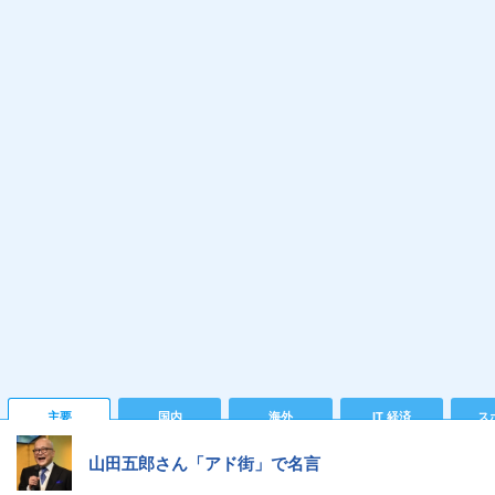
主要
国内
海外
IT 経済
ス
山田五郎さん「アド街」で名言