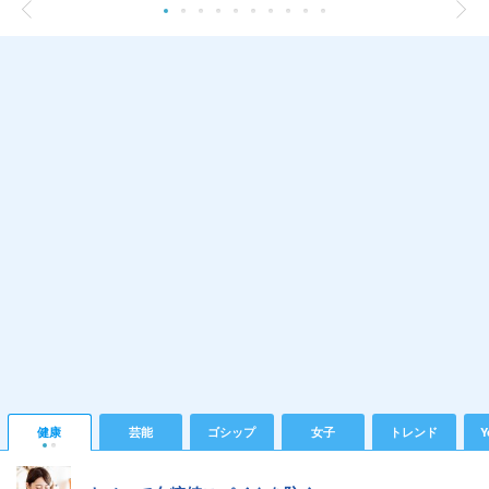
健康
芸能
ゴシップ
女子
トレンド
Y