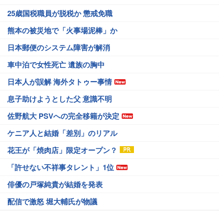
25歳国税職員が脱税か 懲戒免職
熊本の被災地で「火事場泥棒」か
日本郵便のシステム障害が解消
車中泊で女性死亡 遺族の胸中
日本人が誤解 海外タトゥー事情
息子助けようとした父 意識不明
佐野航大 PSVへの完全移籍が決定
ケニア人と結婚「差別」のリアル
花王が「焼肉店」限定オープン？
「許せない不祥事タレント」1位
俳優の戸塚純貴が結婚を発表
配信で激怒 堀大輔氏が物議