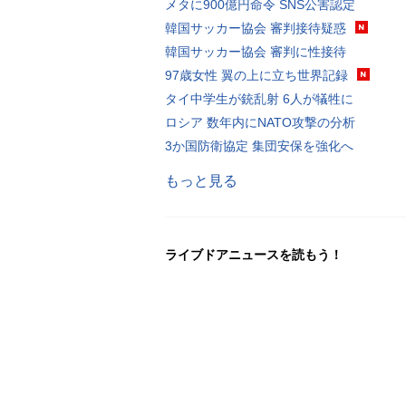
メタに900億円命令 SNS公害認定
韓国サッカー協会 審判接待疑惑
韓国サッカー協会 審判に性接待
97歳女性 翼の上に立ち世界記録
タイ中学生が銃乱射 6人が犠牲に
ロシア 数年内にNATO攻撃の分析
3か国防衛協定 集団安保を強化へ
もっと見る
ライブドアニュースを読もう！