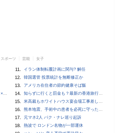
スポーツ
芸能
女子
11.
イラン体制転覆計画に関与? 解任
12.
韓国選管 投票統計を無断修正か
13.
アメリカ在住者の節約健康そば飯
でみた
14.
知らずに行くと罰金も？最新の香港旅行で「絶対にやってはいけない」20のルール
15.
米高裁もホワイトハウス宴会場工事差し止め
16.
熊本地震、手術中の患者を必死に守った医師らに中国ネット「泣ける」「職責を全うした」
17.
元マネ2人 パク・ナレ巡り起訴
18.
熱波で ロンドン名物が一部運休