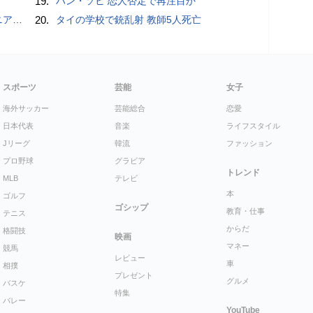
19.
ハン・ソヒ 恋人否定で再注目か
G」を使ってみた
20.
タイの学校で銃乱射 教師5人死亡
スポーツ
芸能
女子
海外サッカー
芸能総合
恋愛
日本代表
音楽
ライフスタイル
Jリーグ
韓流
ファッション
プロ野球
グラビア
トレンド
MLB
テレビ
本
ゴルフ
ゴシップ
教育・仕事
テニス
からだ
格闘技
映画
マネー
競馬
レビュー
車
相撲
プレゼント
グルメ
バスケ
特集
バレー
YouTube