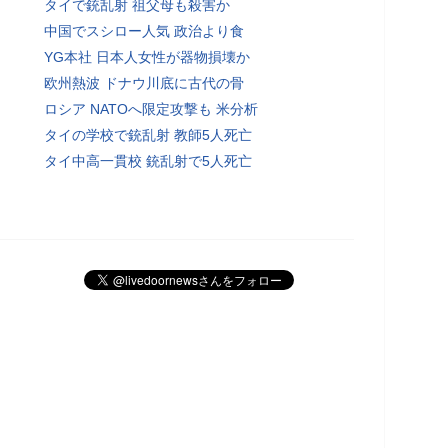
タイで銃乱射 祖父母も殺害か
中国でスシロー人気 政治より食
YG本社 日本人女性が器物損壊か
欧州熱波 ドナウ川底に古代の骨
ロシア NATOへ限定攻撃も 米分析
タイの学校で銃乱射 教師5人死亡
タイ中高一貫校 銃乱射で5人死亡