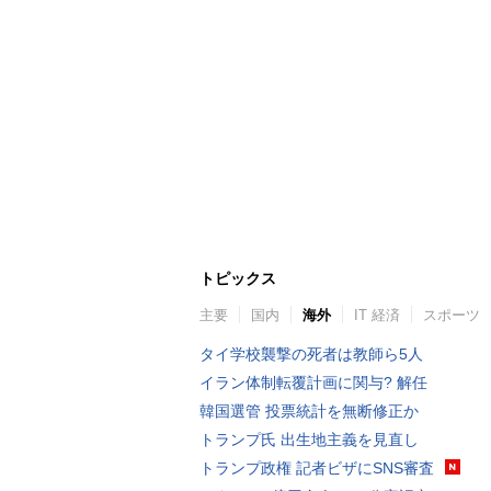
トピックス
主要
国内
海外
IT 経済
スポーツ
タイ学校襲撃の死者は教師ら5人
イラン体制転覆計画に関与? 解任
韓国選管 投票統計を無断修正か
トランプ氏 出生地主義を見直し
トランプ政権 記者ビザにSNS審査