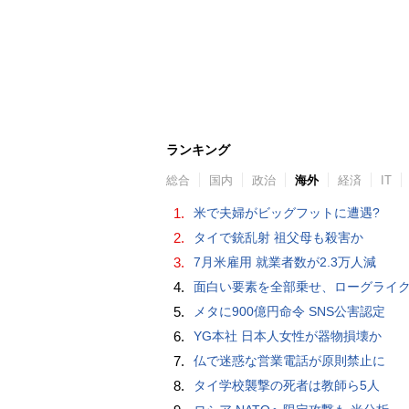
ランキング
総合
国内
政治
海外
経済
IT
1.
米で夫婦がビッグフットに遭遇?
2.
タイで銃乱射 祖父母も殺害か
3.
7月米雇用 就業者数が2.3万人減
4.
面白い要素を全部乗せ、ローグライク×デッキ構築×パーティ制RPGの「Chrono Ark」を遊ん
5.
メタに900億円命令 SNS公害認定
6.
YG本社 日本人女性が器物損壊か
7.
仏で迷惑な営業電話が原則禁止に
8.
タイ学校襲撃の死者は教師ら5人