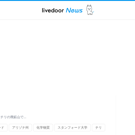
 チリの廃鉱山で…
ード
アリゾナ州
化学物質
スタンフォード大学
チリ