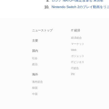
9.
ロシア NATOへ限定攻撃も 米分析
10.
Nintendo Switch 2のプレイ動画をリニアPCMサラウンドで録画する方法、Blackmagic Designのキャプチャーボード「UltraStudio Express Recorder 3
ニューストップ
IT 経済
経済総合
主要
マーケット
Web
国内
ガジェット
社会
ITビジネス
政治
IT総合
海外
PR
海外総合
韓国
中国