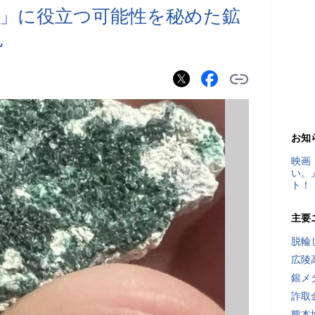
」に役立つ可能性を秘めた鉱
見
お知
映画
い。
ト！
主要
脱輪
広陵
銀メ
詐取
熊本