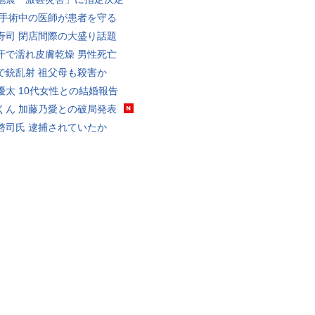
 手術中の医師が患者を守る
寿司 閉店間際の大盛り話題
汗で濡れ皮膚乾燥 男性死亡
で銃乱射 祖父母も殺害か
優太 10代女性との結婚報告
くん 加藤乃愛との破局発表
啓司氏 逮捕されていたか