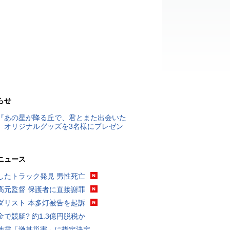
らせ
『あの星が降る丘で、君とまた出会いた
』オリジナルグッズを3名様にプレゼン
ニュース
したトラック発見 男性死亡
高元監督 保護者に直接謝罪
ダリスト 本多灯被告を起訴
金で競艇? 約1.3億円脱税か
地震「激甚災害」に指定決定