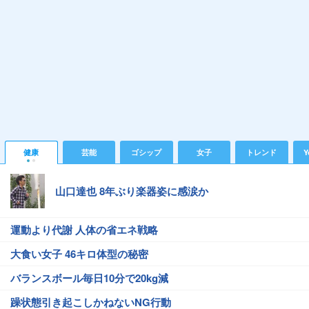
健康
芸能
ゴシップ
女子
トレンド
Y
山口達也 8年ぶり楽器姿に感涙か
運動より代謝 人体の省エネ戦略
大食い女子 46キロ体型の秘密
バランスボール毎日10分で20kg減
躁状態引き起こしかねないNG行動