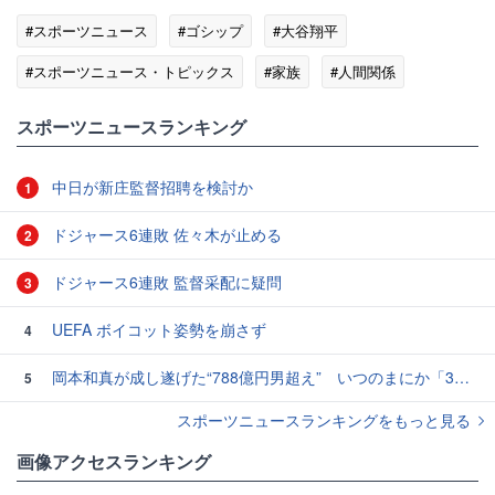
#スポーツニュース
#ゴシップ
#大谷翔平
#スポーツニュース・トピックス
#家族
#人間関係
スポーツニュースランキング
中日が新庄監督招聘を検討か
1
ドジャース6連敗 佐々木が止める
2
ドジャース6連敗 監督采配に疑問
3
UEFA ボイコット姿勢を崩さず
4
岡本和真が成し遂げた“788億円男超え” いつのまにか「3位」…見据える球団記録更新
5
スポーツニュースランキングをもっと見る
画像アクセスランキング