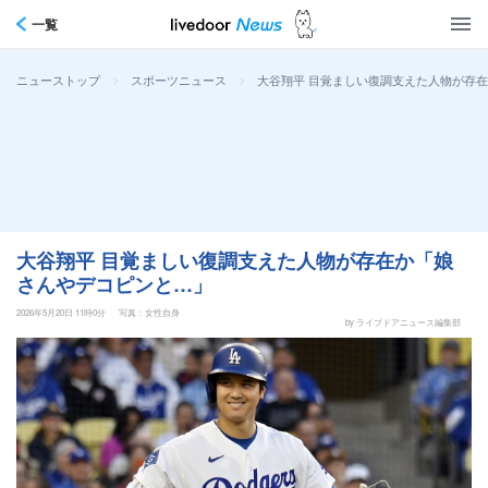
一覧
>
>
大谷翔平 目覚ましい復調支えた人物が存
ニューストップ
スポーツニュース
大谷翔平 目覚ましい復調支えた人物が存在か「娘
さんやデコピンと…」
2026年5月20日 11時0分
写真：女性自身
by ライブドアニュース編集部