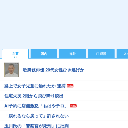
主要
国内
海外
IT 経済
ス
歌舞伎俳優 20代女性ひき逃げか
路上で女子児童に触れたか 逮捕
住宅火災 2階から飛び降り脱出
AI予約に店側激怒「もはやテロ」
「戻れるなら戻って」許されない
玉川氏の「警察官が死刑」に批判