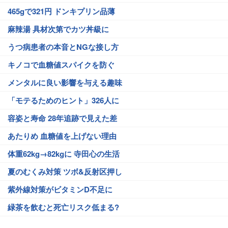
465gで321円 ドンキプリン品薄
麻辣湯 具材次第でカツ丼級に
うつ病患者の本音とNGな接し方
キノコで血糖値スパイクを防ぐ
メンタルに良い影響を与える趣味
「モテるためのヒント」326人に
容姿と寿命 28年追跡で見えた差
あたりめ 血糖値を上げない理由
体重62kg→82kgに 寺田心の生活
夏のむくみ対策 ツボ&反射区押し
紫外線対策がビタミンD不足に
緑茶を飲むと死亡リスク低まる?