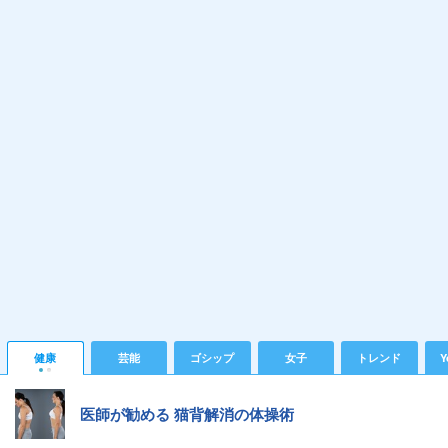
健康
芸能
ゴシップ
女子
トレンド
Y
医師が勧める 猫背解消の体操術