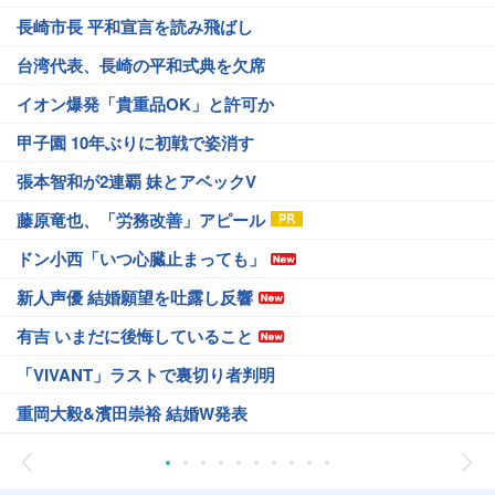
長崎市長 平和宣言を読み飛ばし
台湾代表、長崎の平和式典を欠席
イオン爆発「貴重品OK」と許可か
甲子園 10年ぶりに初戦で姿消す
張本智和が2連覇 妹とアベックV
藤原竜也、「労務改善」アピール
ドン小西「いつ心臓止まっても」
新人声優 結婚願望を吐露し反響
有吉 いまだに後悔していること
「VIVANT」ラストで裏切り者判明
重岡大毅&濱田崇裕 結婚W発表