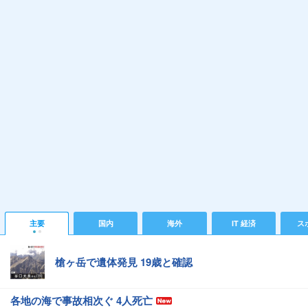
主要
国内
海外
IT 経済
ス
槍ヶ岳で遺体発見 19歳と確認
各地の海で事故相次ぐ 4人死亡