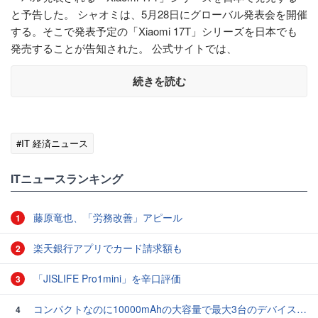
と予告した。 シャオミは、5月28日にグローバル発表会を開催
する。そこで発表予定の「Xiaomi 17T」シリーズを日本でも
発売することが告知された。 公式サイトでは、
続きを読む
#IT 経済ニュース
ITニュースランキング
藤原竜也、「労務改善」アピール
1
楽天銀行アプリでカード請求額も
2
「JISLIFE Pro1mini」を辛口評価
3
コンパクトなのに10000mAhの大容量で最大3台のデバイスを同時充電できる半固体モバイルバッテリー「SMARTCOBY Pro SLIM SS」レビュー
4