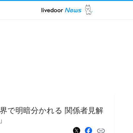
業界で明暗分かれる 関係者見解
」