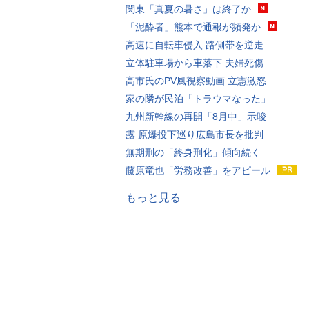
関東「真夏の暑さ」は終了か
「泥酔者」熊本で通報が頻発か
高速に自転車侵入 路側帯を逆走
立体駐車場から車落下 夫婦死傷
高市氏のPV風視察動画 立憲激怒
家の隣が民泊「トラウマなった」
九州新幹線の再開「8月中」示唆
露 原爆投下巡り広島市長を批判
無期刑の「終身刑化」傾向続く
藤原竜也「労務改善」をアピール
もっと見る