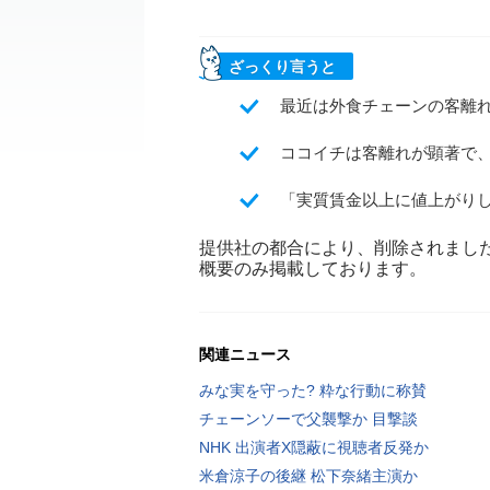
ざっくり言うと
最近は外食チェーンの客離
ココイチは客離れが顕著で、
「実質賃金以上に値上がり
提供社の都合により、削除されまし
概要のみ掲載しております。
関連ニュース
みな実を守った? 粋な行動に称賛
チェーンソーで父襲撃か 目撃談
NHK 出演者X隠蔽に視聴者反発か
米倉涼子の後継 松下奈緒主演か