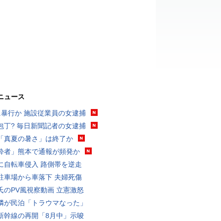
ニュース
に暴行か 施設従業員の女逮捕
包丁? 毎日新聞記者の女逮捕
「真夏の暑さ」は終了か
酔者」熊本で通報が頻発か
に自転車侵入 路側帯を逆走
駐車場から車落下 夫婦死傷
氏のPV風視察動画 立憲激怒
隣が民泊「トラウマなった」
新幹線の再開「8月中」示唆