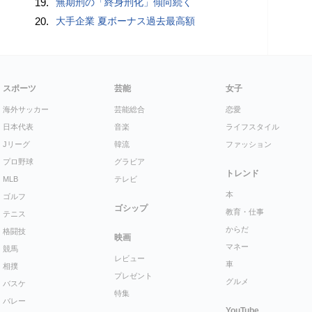
19.
無期刑の「終身刑化」傾向続く
20.
大手企業 夏ボーナス過去最高額
スポーツ
芸能
女子
海外サッカー
芸能総合
恋愛
日本代表
音楽
ライフスタイル
Jリーグ
韓流
ファッション
プロ野球
グラビア
トレンド
MLB
テレビ
本
ゴルフ
ゴシップ
教育・仕事
テニス
からだ
格闘技
映画
マネー
競馬
レビュー
車
相撲
プレゼント
グルメ
バスケ
特集
バレー
YouTube