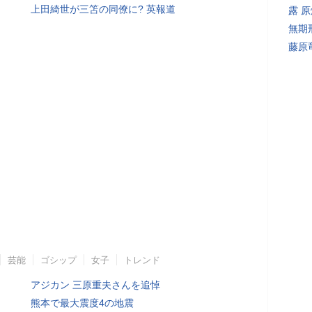
上田綺世が三笘の同僚に? 英報道
露 
無期
藤原
芸能
ゴシップ
女子
トレンド
アジカン 三原重夫さんを追悼
熊本で最大震度4の地震