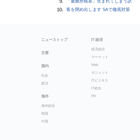
9.
「避難所格差」生まれてしまう訳
10.
客を閉め出します SAで徹底対策
ニューストップ
IT 経済
経済総合
主要
マーケット
Web
国内
ガジェット
社会
ITビジネス
政治
IT総合
海外
PR
海外総合
韓国
中国