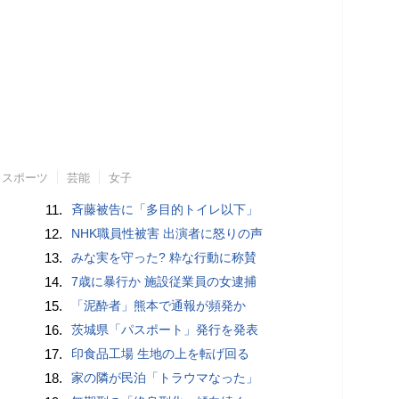
スポーツ
芸能
女子
11.
斉藤被告に「多目的トイレ以下」
12.
NHK職員性被害 出演者に怒りの声
13.
みな実を守った? 粋な行動に称賛
14.
7歳に暴行か 施設従業員の女逮捕
15.
「泥酔者」熊本で通報が頻発か
16.
茨城県「パスポート」発行を発表
17.
印食品工場 生地の上を転げ回る
18.
家の隣が民泊「トラウマなった」