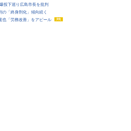
原爆投下巡り広島市長を批判
刑の「終身刑化」傾向続く
竜也「労務改善」をアピール