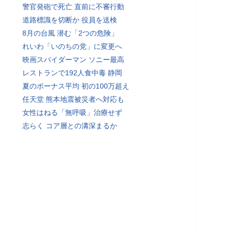
警官発砲で死亡 直前に不審行動
道路標識を切断か 役員を送検
8月の台風 潜む「2つの危険」
れいわ「いのちの党」に変更へ
映画スパイダーマン ソニー最高
レストランで192人食中毒 静岡
夏のボーナス平均 初の100万超え
任天堂 熊本地震被災者へ対応も
女性はねる「無呼吸」治療せず
志らく コア層との溝深まるか