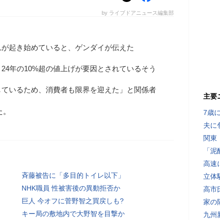
by ライブドアニュース編集部
れが起き始めていると、ゲンダイが伝えた
24年の10%超の値上げが要因とされているそう
しているため、消費者も限界を迎えた」と関係者
主要
た。
7歳
夫に
関東
「泥
高速
斉藤被告に「多目的トイレ以下」
立体
NHK職員 性被害後の異動拒否か
高市
巨人 今オフに菅野智之買戻しも?
家の
キー局の敷地内で大野智を目撃か
九州