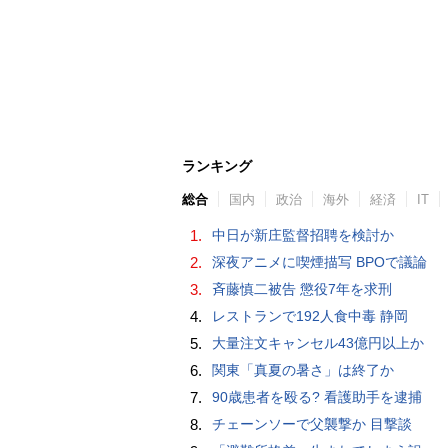
ランキング
総合
国内
政治
海外
経済
IT
1.
中日が新庄監督招聘を検討か
2.
深夜アニメに喫煙描写 BPOで議論
3.
斉藤慎二被告 懲役7年を求刑
4.
レストランで192人食中毒 静岡
5.
大量注文キャンセル43億円以上か
6.
関東「真夏の暑さ」は終了か
7.
90歳患者を殴る? 看護助手を逮捕
8.
チェーンソーで父襲撃か 目撃談