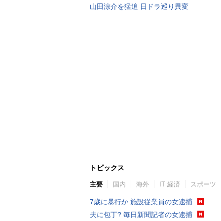
山田涼介を猛追 日ドラ巡り異変
トピックス
主要
国内
海外
IT 経済
スポーツ
7歳に暴行か 施設従業員の女逮捕
夫に包丁? 毎日新聞記者の女逮捕