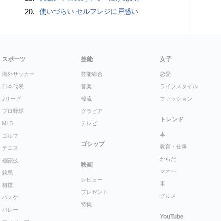
20.
使いづらい セルフレジに戸惑い
スポーツ
芸能
女子
海外サッカー
芸能総合
恋愛
日本代表
音楽
ライフスタイル
Jリーグ
韓流
ファッション
プロ野球
グラビア
トレンド
MLB
テレビ
本
ゴルフ
ゴシップ
教育・仕事
テニス
からだ
格闘技
映画
マネー
競馬
レビュー
車
相撲
プレゼント
グルメ
バスケ
特集
バレー
YouTube