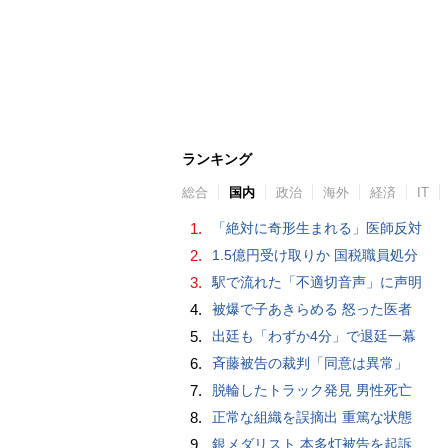
ランキング
総合
国内
政治
海外
経済
IT
1.
「絶対に奇形生まれる」医師反対
2.
1.5億円受け取りか 国税職員処分
3.
駅で流れた「不適切音声」に声明
4.
被爆で子あきらめる 怒った医者
5.
出廷も「わずか4分」で退廷一幕
6.
斉藤被告の裁判「同意は異常」
7.
脱輪したトラック発見 男性死亡
8.
正常な組織を誤摘出 重篤な状態
9.
銀メダリスト 本多灯被告を起訴