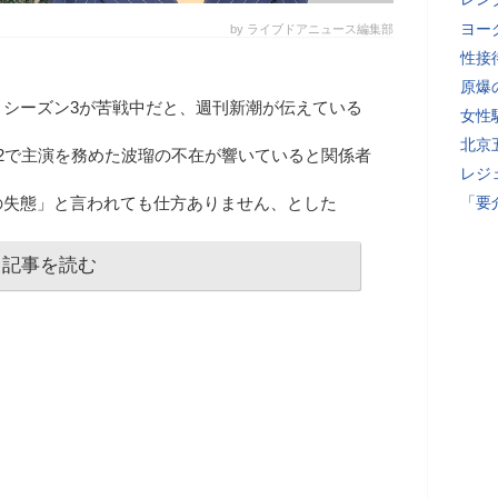
ヨー
by ライブドアニュース編集部
性接
原爆
」シーズン3が苦戦中だと、週刊新潮が伝えている
女性
北京
2で主演を務めた波瑠の不在が響いていると関係者
レジ
の失態」と言われても仕方ありません、とした
「要
記事を読む