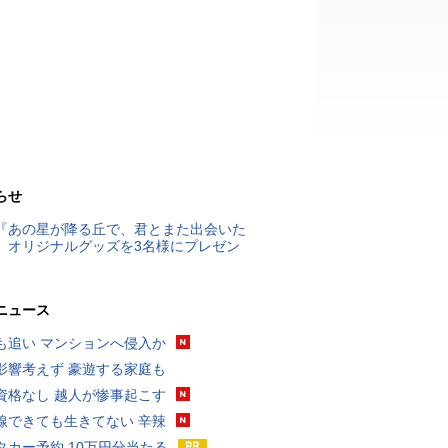
らせ
『あの星が降る丘で、君とまた出会いた
』オリジナルグッズを3名様にプレゼン
ニュース
も追い マンションへ侵入か
影響考えず 豪遊する家庭も
資格なし 越人が惨事起こす
線できても生きてない 辛辣
タカー予約 10万円分当たる