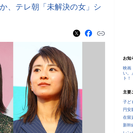
か、テレ朝「未解決の女」シ
お知
映画
い。
ト！
主要
子ど
円安
在留
新幹
レン