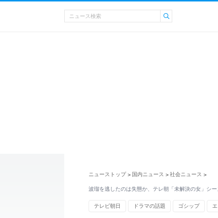
ニューストップ
国内ニュース
社会ニュース
>
>
>
波瑠を逃したのは失態か、テレ朝「未解決の女」シー
テレビ朝日
ドラマの話題
ゴシップ
エ