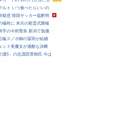
グルト いつ食べたらいいの
待疑惑 韓国サッカー協釈明
の犠牲に 米兵の慰霊式開催
騎手の今村聖奈 新潟で負傷
五輪スノボ銅の冨田が結婚
ェンド美魔女が過酷な決断
介護5」の志茂田景樹氏 今は