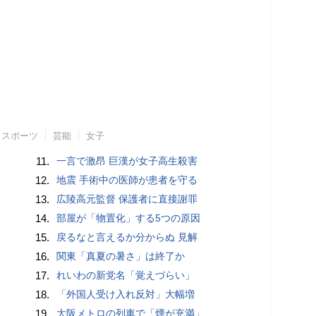
スポーツ
芸能
女子
11.
一言で激昂 巨漢が女子高生殺害
12.
地震 手術中の医師が患者を守る
13.
広陵高元監督 保護者に直接謝罪
14.
部屋が「物置化」する5つの原因
15.
戻るなと言えるか分からぬ 見解
16.
関東「真夏の暑さ」は終了か
17.
れいわの新党名「覚えづらい」
18.
「外国人受け入れ反対」大幅増
19.
大阪メトロの列車で「煙が充満」