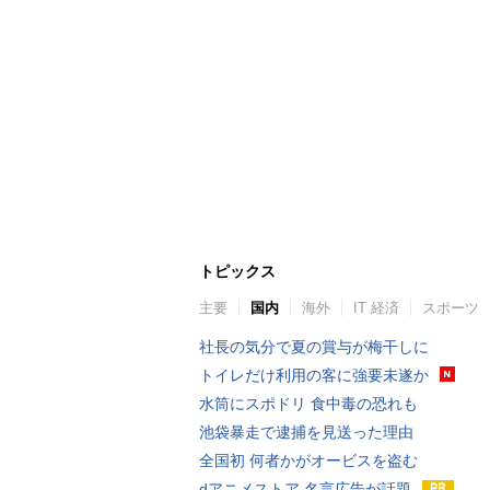
トピックス
主要
国内
海外
IT 経済
スポーツ
社長の気分で夏の賞与が梅干しに
トイレだけ利用の客に強要未遂か
水筒にスポドリ 食中毒の恐れも
池袋暴走で逮捕を見送った理由
全国初 何者かがオービスを盗む
dアニメストア 名言広告が話題