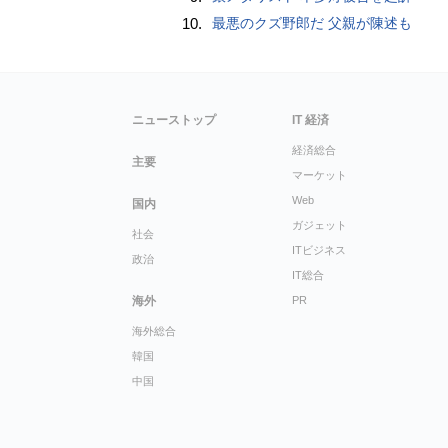
10.
最悪のクズ野郎だ 父親が陳述も
ニューストップ
IT 経済
経済総合
主要
マーケット
Web
国内
ガジェット
社会
ITビジネス
政治
IT総合
海外
PR
海外総合
韓国
中国