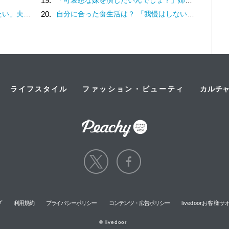
19.
わかりません（17）
20.
自分に合った食生活は？ 「我慢はしない」けど「体重は落ちていく」食事内容を模索してみた
ライフスタイル
ファッション・ビューティ
カルチ
プ
利用規約
プライバシーポリシー
コンテンツ・広告ポリシー
livedoorお客
© livedoor