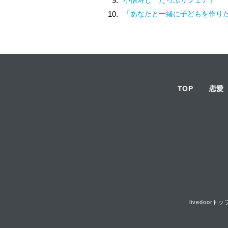
9.
10.
「あなたと一緒に子どもを作りたい」夫の実家でアルバムを見て抱いた気持ち／子どもが欲しいか
TOP
恋愛
livedoorトッ