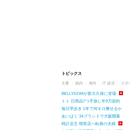
トピックス
主要
国内
海外
IT 経済
スポ
BELLYGOMが新大久保に登場
トト 日用品7つ手放し年9万節約
毎日早歩き 1年で何キロ痩せるか
あいぱく 34ブランドで大阪開幕
時計店主 喫茶店へ転身の夫婦