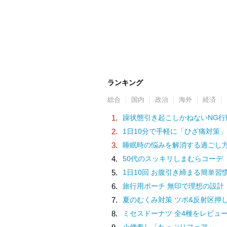
ランキング
総合
国内
政治
海外
経済
1.
躁状態引き起こしかねないNG行
2.
1日10分で手軽に「ひざ痛対策」
3.
睡眠時の悩みを解消する過ごし
4.
50代のスッキリしまむらコーデ
5.
1日10回 お腹引き締まる簡単習
6.
旅行用ポーチ 無印で理想の設計
7.
夏のむくみ対策 ツボ&反射区押
8.
ミセスドーナツ 全4種をレビュ
小僧寿し「たっぷりフェア」