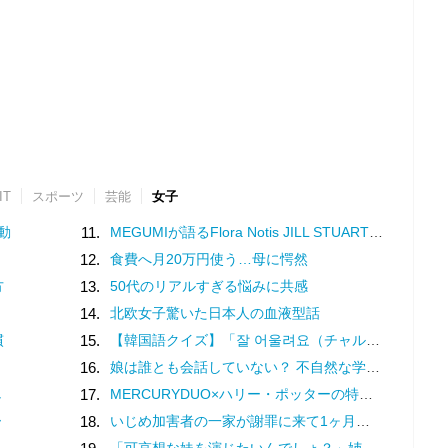
IT
スポーツ
芸能
女子
動
11.
MEGUMIが語るFlora Notis JILL STUARTの新たな香り♡幸福感を纏うフレグランス
12.
食費へ月20万円使う…母に愕然
方
13.
50代のリアルすぎる悩みに共感
14.
北欧女子驚いた日本人の血液型話
慣
15.
【韓国語クイズ】「잘 어울려요（チャル オウルリョヨ）」の意味は？褒め言葉です♡
16.
娘は誰とも会話していない？ 不自然な学校での様子を話す担任は、さらに余計なことを／家族全員でいじめと戦うということ。（3）
し
17.
MERCURYDUO×ハリー・ポッターの特別コレクション♡魔法界を纏う限定アイテム登場
ー
18.
いじめ加害者の一家が謝罪に来て1ヶ月。被害者の娘は学校に行けなくなった／娘がいじめをしていました（10）
「可哀想な妹を演じたいんでしょ？」姉の幸せを奪い続ける女…両家の顔合わせにまで現れた従妹の恐ろしい正体