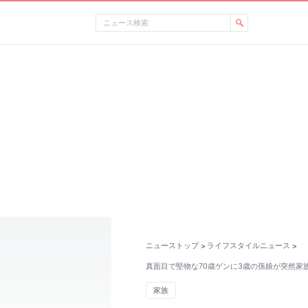
ニューストップ
ライフスタイルニュース
>
>
真面目で堅物な70歳ゲンに3歳の孫娘が突然家
家族