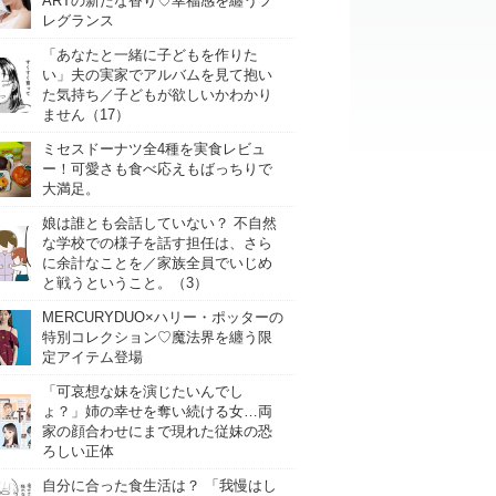
ARTの新たな香り♡幸福感を纏うフ
レグランス
「あなたと一緒に子どもを作りた
い」夫の実家でアルバムを見て抱い
た気持ち／子どもが欲しいかわかり
ません（17）
ミセスドーナツ全4種を実食レビュ
ー！可愛さも食べ応えもばっちりで
大満足。
娘は誰とも会話していない？ 不自然
な学校での様子を話す担任は、さら
に余計なことを／家族全員でいじめ
と戦うということ。（3）
MERCURYDUO×ハリー・ポッターの
特別コレクション♡魔法界を纏う限
定アイテム登場
「可哀想な妹を演じたいんでし
ょ？」姉の幸せを奪い続ける女…両
家の顔合わせにまで現れた従妹の恐
ろしい正体
自分に合った食生活は？ 「我慢はし