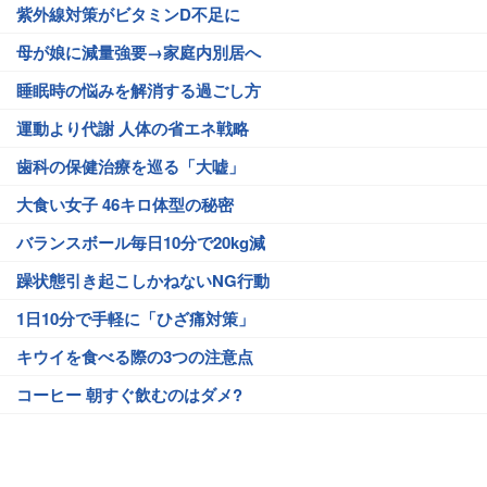
紫外線対策がビタミンD不足に
母が娘に減量強要→家庭内別居へ
睡眠時の悩みを解消する過ごし方
運動より代謝 人体の省エネ戦略
歯科の保健治療を巡る「大嘘」
大食い女子 46キロ体型の秘密
バランスボール毎日10分で20kg減
躁状態引き起こしかねないNG行動
1日10分で手軽に「ひざ痛対策」
キウイを食べる際の3つの注意点
コーヒー 朝すぐ飲むのはダメ?