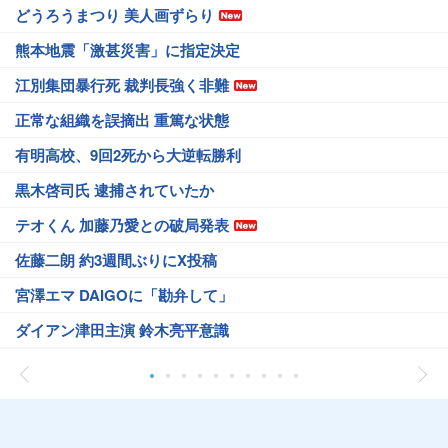
どうろうまつり 美人画ずらり
熊本地震「激甚災害」に指定決定
江別集団暴行死 裁判長強く非難
正常な組織を誤摘出 重篤な状態
有明高校、9回2死から大逆転勝利
黒木啓司氏 逮捕されていたか
テオくん 加藤乃愛との破局発表
佐藤二朗 約3週間ぶりにX投稿
宮澤エマ DAIGOに「勘弁して」
ダイアン津田主演 鈴木亮平意識