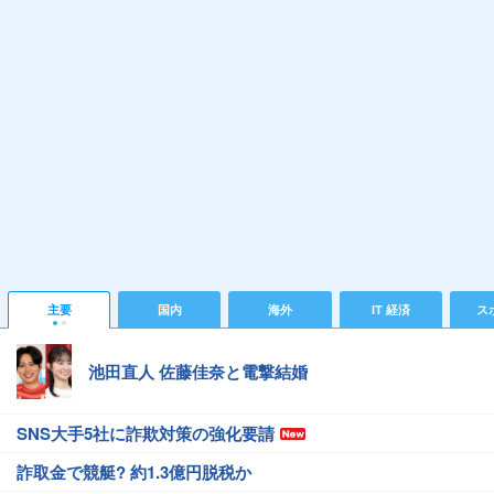
主要
国内
海外
IT 経済
ス
池田直人 佐藤佳奈と電撃結婚
SNS大手5社に詐欺対策の強化要請
詐取金で競艇? 約1.3億円脱税か