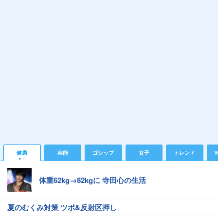
健康
芸能
ゴシップ
女子
トレンド
Y
体重62kg→82kgに 寺田心の生活
夏のむくみ対策 ツボ&反射区押し