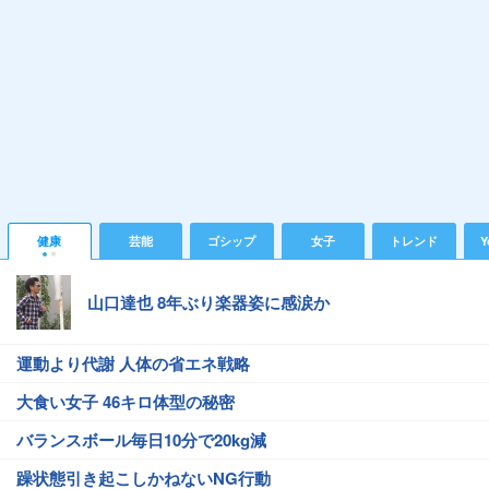
健康
芸能
ゴシップ
女子
トレンド
Y
山口達也 8年ぶり楽器姿に感涙か
運動より代謝 人体の省エネ戦略
大食い女子 46キロ体型の秘密
バランスボール毎日10分で20kg減
躁状態引き起こしかねないNG行動