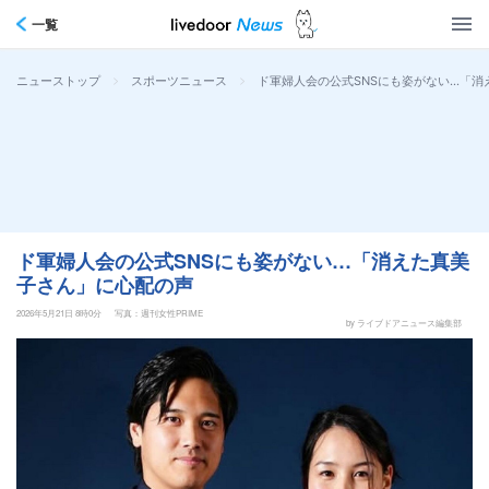
一覧
>
>
ド軍婦人会の公式SNSにも姿がない…「
ニューストップ
スポーツニュース
ド軍婦人会の公式SNSにも姿がない…「消えた真美
子さん」に心配の声
2026年5月21日 8時0分
写真：週刊女性PRIME
by ライブドアニュース編集部