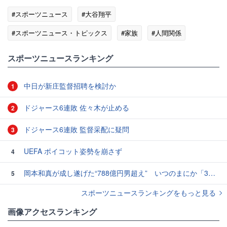
#スポーツニュース
#大谷翔平
#スポーツニュース・トピックス
#家族
#人間関係
#ゴシップ
スポーツニュースランキング
中日が新庄監督招聘を検討か
1
ドジャース6連敗 佐々木が止める
2
ドジャース6連敗 監督采配に疑問
3
UEFA ボイコット姿勢を崩さず
4
岡本和真が成し遂げた“788億円男超え” いつのまにか「3位」…見据える球団記録更新
5
スポーツニュースランキングをもっと見る
画像アクセスランキング