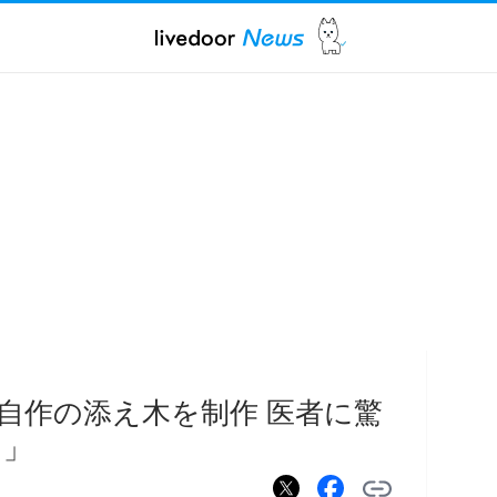
自作の添え木を制作 医者に驚
た」