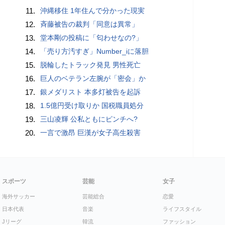
11.
沖縄移住 1年住んで分かった現実
12.
斉藤被告の裁判「同意は異常」
13.
堂本剛の投稿に「匂わせなの?」
14.
「売り方汚すぎ」Number_iに落胆
15.
脱輪したトラック発見 男性死亡
16.
巨人のベテラン左腕が「密会」か
17.
銀メダリスト 本多灯被告を起訴
18.
1.5億円受け取りか 国税職員処分
19.
三山凌輝 公私ともにピンチへ?
20.
一言で激昂 巨漢が女子高生殺害
スポーツ
芸能
女子
海外サッカー
芸能総合
恋愛
日本代表
音楽
ライフスタイル
Jリーグ
韓流
ファッション