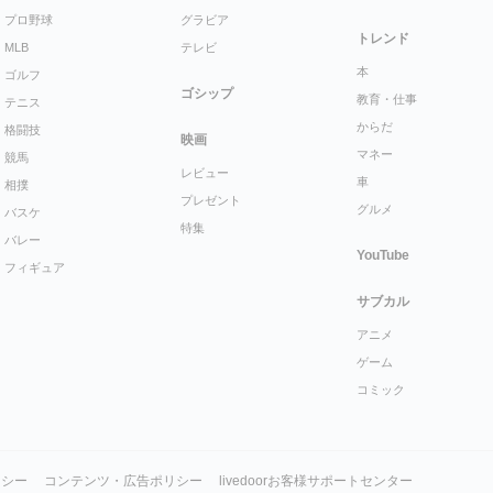
プロ野球
グラビア
トレンド
MLB
テレビ
本
ゴルフ
ゴシップ
教育・仕事
テニス
からだ
格闘技
映画
マネー
競馬
レビュー
車
相撲
プレゼント
グルメ
バスケ
特集
バレー
YouTube
フィギュア
サブカル
アニメ
ゲーム
コミック
リシー
コンテンツ・広告ポリシー
livedoorお客様サポートセンター