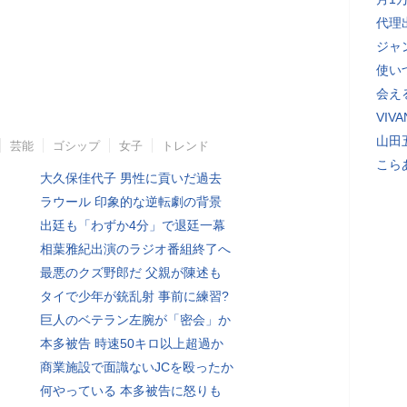
代理
ジャ
使い
会え
VI
山田
芸能
ゴシップ
女子
トレンド
こら
大久保佳代子 男性に貢いだ過去
ラウール 印象的な逆転劇の背景
出廷も「わずか4分」で退廷一幕
相葉雅紀出演のラジオ番組終了へ
最悪のクズ野郎だ 父親が陳述も
タイで少年が銃乱射 事前に練習?
巨人のベテラン左腕が「密会」か
本多被告 時速50キロ以上超過か
商業施設で面識ないJCを殴ったか
何やっている 本多被告に怒りも