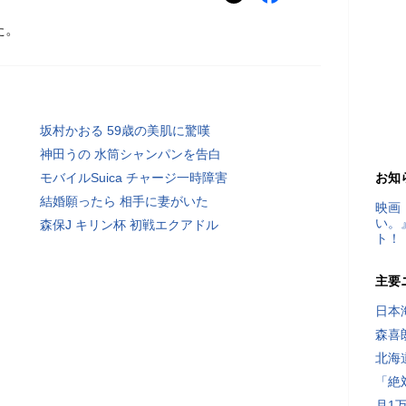
た。
坂村かおる 59歳の美肌に驚嘆
神田うの 水筒シャンパンを告白
モバイルSuica チャージ一時障害
お知
結婚願ったら 相手に妻がいた
映画
い。
森保J キリン杯 初戦エクアドル
ト！
主要
日本
森喜
北海
「絶
月1