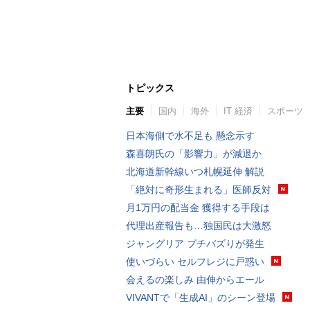
トピックス
主要
国内
海外
IT 経済
スポーツ
日本海側で水不足も 懸念示す
森喜朗氏の「影響力」が減退か
北海道新幹線いつ札幌延伸 解説
「絶対に奇形生まれる」医師反対
月1万円の配当金 獲得する手段は
代理出産報告も…独国民は大激怒
ジャングリア プチバズりが発生
使いづらい セルフレジに戸惑い
会えるの楽しみ 由伸からエール
VIVANTで「生成AI」のシーン登場