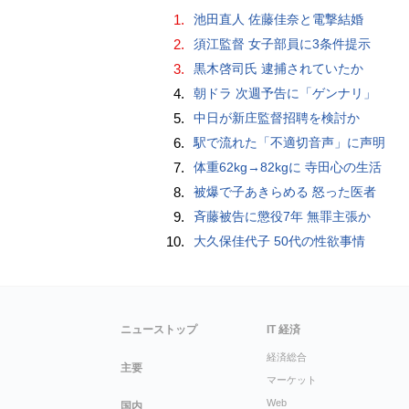
1.
池田直人 佐藤佳奈と電撃結婚
2.
須江監督 女子部員に3条件提示
3.
黒木啓司氏 逮捕されていたか
4.
朝ドラ 次週予告に「ゲンナリ」
5.
中日が新庄監督招聘を検討か
6.
駅で流れた「不適切音声」に声明
7.
体重62kg→82kgに 寺田心の生活
8.
被爆で子あきらめる 怒った医者
9.
斉藤被告に懲役7年 無罪主張か
10.
大久保佳代子 50代の性欲事情
ニューストップ
IT 経済
経済総合
主要
マーケット
Web
国内