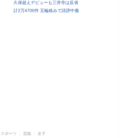
久保超えデビューも三井寺は反省
計2万4700件 五輪絡みで誹謗中傷
スポーツ
芸能
女子