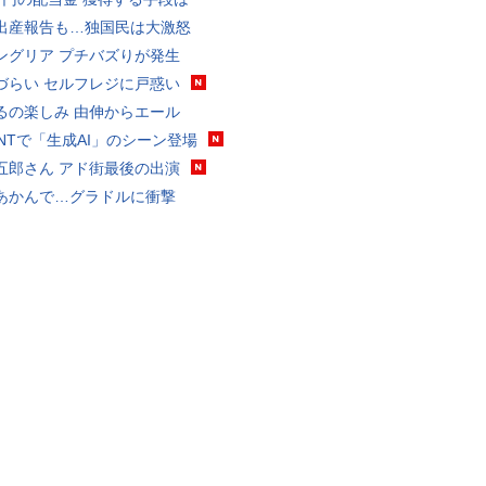
出産報告も…独国民は大激怒
ングリア プチバズりが発生
づらい セルフレジに戸惑い
るの楽しみ 由伸からエール
VANTで「生成AI」のシーン登場
五郎さん アド街最後の出演
あかんで…グラドルに衝撃