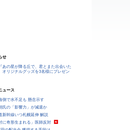
らせ
『あの星が降る丘で、君とまた出会いた
』オリジナルグッズを3名様にプレゼン
ニュース
海側で水不足も 懸念示す
朗氏の「影響力」が減退か
道新幹線いつ札幌延伸 解説
対に奇形生まれる」医師反対
万円の配当金 獲得する手段は