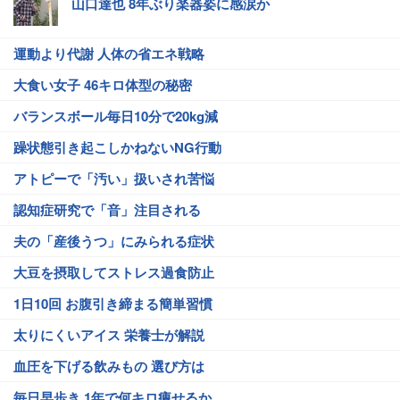
山口達也 8年ぶり楽器姿に感涙か
運動より代謝 人体の省エネ戦略
大食い女子 46キロ体型の秘密
バランスボール毎日10分で20kg減
躁状態引き起こしかねないNG行動
アトピーで「汚い」扱いされ苦悩
認知症研究で「音」注目される
夫の「産後うつ」にみられる症状
大豆を摂取してストレス過食防止
1日10回 お腹引き締まる簡単習慣
太りにくいアイス 栄養士が解説
血圧を下げる飲みもの 選び方は
毎日早歩き 1年で何キロ痩せるか