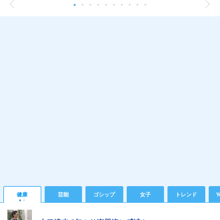
健康
芸能
ゴシップ
女子
トレンド
Y