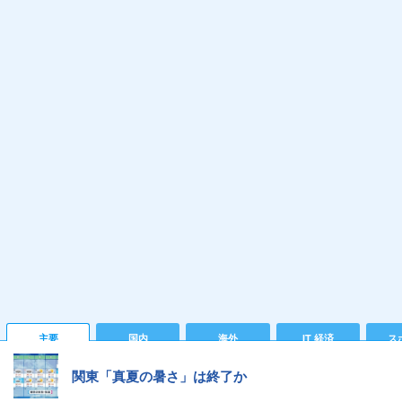
主要
国内
海外
IT 経済
ス
関東「真夏の暑さ」は終了か