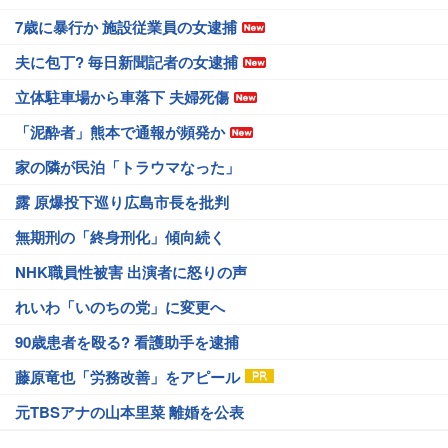
7歳に暴行か 施設従業員の女逮捕
夫に包丁? 毎日新聞記者の女逮捕
立体駐車場から車落下 夫婦死傷
「泥酔者」熊本で通報が頻発か
家の隣が民泊「トラウマなった」
露 原爆投下巡り広島市長を批判
無期刑の「終身刑化」傾向続く
NHK職員性被害 出演者に怒りの声
れいわ「いのちの党」に変更へ
90歳患者を殴る? 看護助手を逮捕
藤原竜也「労務改善」をアピール
元TBSアナの山本里菜 離婚を公表