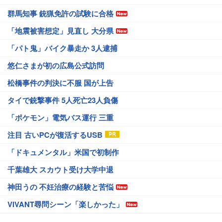
群馬知事 銃猟免許の試験に合格
「地震被害想定」見直し 大分県
「パト鬼」バイク暴走か 3人逮捕
悠仁さまが初の広島公式訪問
松橋事件の判決に不服 国が上告
タイで銃撃事件 5人死亡23人負傷
「ポケモン」電気バス運行 三重
注目 古いPCが復活するUSB
「ドキュメンタル」米国で初制作
千葉雄大 スカウト受け大学中退
神田うの 不妊治療の経験と苦悩
VIVANT尋問シーン「楽しかった」