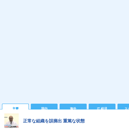
主要
国内
海外
IT 経済
ス
正常な組織を誤摘出 重篤な状態