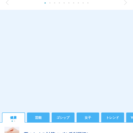
健康
芸能
ゴシップ
女子
トレンド
Y