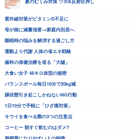
夏のむくみ対策 ツボ&反射区押し
紫外線対策がビタミンD不足に
母が娘に減量強要→家庭内別居へ
睡眠時の悩みを解消する過ごし方
運動より代謝 人体の省エネ戦略
歯科の保健治療を巡る「大嘘」
大食い女子 46キロ体型の秘密
バランスボール毎日10分で20kg減
躁状態引き起こしかねないNG行動
1日10分で手軽に「ひざ痛対策」
キウイを食べる際の3つの注意点
コーヒー 朝すぐ飲むのはダメ?
脳梗塞になりやすい人の特徴