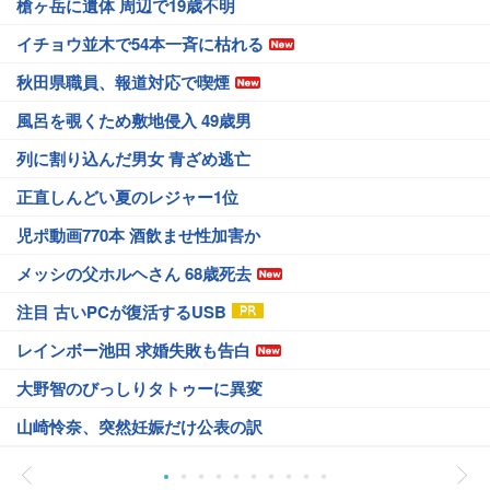
槍ヶ岳に遺体 周辺で19歳不明
イチョウ並木で54本一斉に枯れる
秋田県職員、報道対応で喫煙
風呂を覗くため敷地侵入 49歳男
列に割り込んだ男女 青ざめ逃亡
正直しんどい夏のレジャー1位
児ポ動画770本 酒飲ませ性加害か
メッシの父ホルヘさん 68歳死去
注目 古いPCが復活するUSB
レインボー池田 求婚失敗も告白
大野智のびっしりタトゥーに異変
山崎怜奈、突然妊娠だけ公表の訳