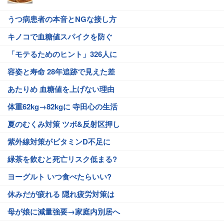
うつ病患者の本音とNGな接し方
キノコで血糖値スパイクを防ぐ
「モテるためのヒント」326人に
容姿と寿命 28年追跡で見えた差
あたりめ 血糖値を上げない理由
体重62kg→82kgに 寺田心の生活
夏のむくみ対策 ツボ&反射区押し
紫外線対策がビタミンD不足に
緑茶を飲むと死亡リスク低まる?
ヨーグルト いつ食べたらいい?
休みだが疲れる 隠れ疲労対策は
母が娘に減量強要→家庭内別居へ