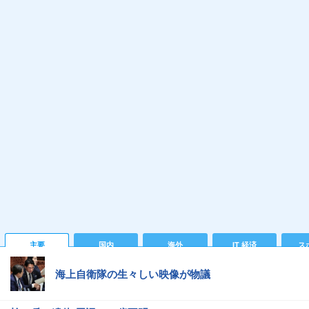
主要
国内
海外
IT 経済
ス
海上自衛隊の生々しい映像が物議