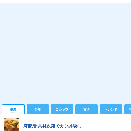
健康
芸能
ゴシップ
女子
トレンド
Y
麻辣湯 具材次第でカツ丼級に