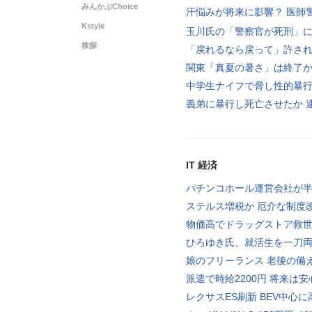
みんかぶChoice
汗悩みが将来に影響？ 医師
Kstyle
玉川氏の「警察官が死刑」
株探
「戻れるなら戻って」許さ
関東「真夏の暑さ」は終了
中学生ナイフで脅し性的暴
義弟に暴行し死亡させたか 
IT 経済
パチンコホール運営会社が
ステルス増税か 厄介な制度
物価高でドラッグストア救
ひろゆき氏、就活生を一刀
娘のフリーランス 老後の備
派遣で時給2200円 将来は安
レクサスES刷新 BEV中心に