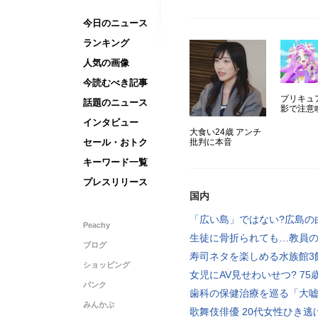
今日のニュース
ランキング
人気の画像
今読むべき記事
プリキュ
話題のニュース
影で注意
インタビュー
大食い24歳 アンチ
セール・おトク
批判に本音
キーワード一覧
プレスリリース
国内
「広い島」ではない?広島の
Peachy
生徒に骨折られても…教員
ブログ
寿司ネタを楽しめる水族館3
ショッピング
女児にAV見せわいせつ? 75
バンク
歯科の保健治療を巡る「大
みんかぶ
歌舞伎俳優 20代女性ひき逃