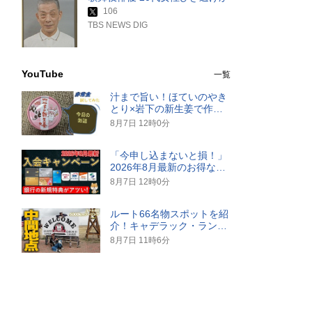
106
TBS NEWS DIG
YouTube
一覧
汁まで旨い！ほていのやき
とり×岩下の新生姜で作る
絶品やきとり丼
8月7日 12時0分
「今申し込まないと損！」
2026年8月最新のお得なク
レジットカード＆銀行口座
8月7日 12時0分
キャンペーン10選を大公開
ルート66名物スポットを紹
介！キャデラック・ランチ
からUFOの街ロズウェルま
8月7日 11時6分
で