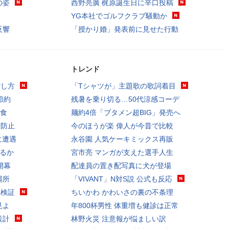
の姿
西野亮廣 梶原誕生日に辛口投稿
YG本社でゴルフクラブ騒動か
反響
「授かり婚」発表前に見せた行動
トレンド
ごし方
「Tシャツが」主題歌の歌詞着目
節約
残暑を乗り切る…50代涼感コーデ
実食
麺約4倍「ブタメン超BIG」発売へ
食防止
今のほうが楽 偉人が今昔で比較
に遭遇
永谷園 人気ケーキミックス再販
せるか
宮市亮 マンガが支えた選手人生
開幕
配達員の置き配写真に犬が登場
場所
「VIVANT」N対S説 公式も反応
べ検証
ちいかわ かわいさの裏の不条理
見よ
年800杯男性 体重増も健診は正常
設計
林野火災 注意報が悩ましい訳