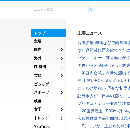
主要ニュース
トップ
主要
台風影響 沖縄などで雨風強
国内
なぜ避難後に再入館できた
パチンコホール運営会社が
海外
国民からの受信料が…不満
IT 経済
「家庭内合意」が新党船出
芸能
注目 古いPCが復活するUSB
ゴシップ
ステルス増税か 厄介な制度
スポーツ
訪日米人が「日本の遺物」
映画
プリキュアショー撮影で注
女子
U-20世界陸上 1500mで日
トレンド
広陵野球部で暴力問題 謝罪
「Tシャツが」主題歌の歌詞
YouTube