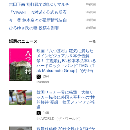
吉田正尚 乱打戦で2戦ぶりマルチ
1時間前
「VIVANT」N対S説 公式も反応
2時間前
今一番 鈴木奈々が最新情報告白
2時間前
ひろゆき氏の妻 投稿を謝罪
3時間前
話題のニュース
一覧
映画『八つ墓村』狂気に満ちた
メインビジュアル＆本予告解
禁！ 主題歌はB’z松本孝弘率いる
ハードロック・バンド“TMG（T
ak Matsumoto Group）”が担当
264
livedoor
韓国サッカー界に衝撃 大韓サ
ッカー協会に外国人審判への“性
的接待”疑惑 韓国メディアが報
道
148
theWORLD（ザ・ワールド）
歌舞伎俳優 20代女性ひき逃げか