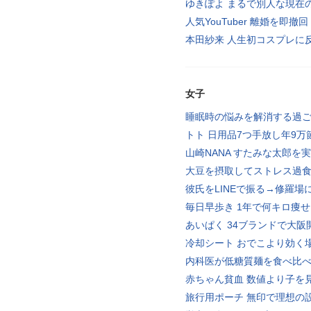
ゆきぽよ まるで別人な現在
人気YouTuber 離婚を即撤回
本田紗来 人生初コスプレに
女子
睡眠時の悩みを解消する過
トト 日用品7つ手放し年9万
山崎NANA すたみな太郎を
大豆を摂取してストレス過
彼氏をLINEで振る→修羅場
毎日早歩き 1年で何キロ痩
あいぱく 34ブランドで大阪
冷却シート おでこより効く
内科医が低糖質麺を食べ比
赤ちゃん貧血 数値より子を
旅行用ポーチ 無印で理想の