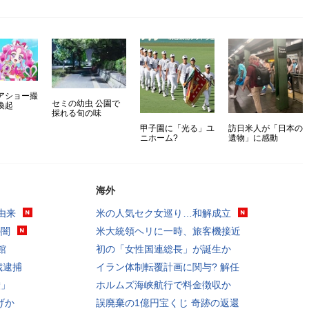
アショー撮
セミの幼虫 公園で
喚起
採れる旬の味
甲子園に「光る」ユ
訪日米人が「日本の
ニホーム?
遺物」に感動
海外
由来
米の人気セク女巡り…和解成立
の闇
米大統領ヘリに一時、旅客機接近
館
初の「女性国連総長」が誕生か
歳逮捕
イラン体制転覆計画に関与? 解任
嘘」
ホルムズ海峡航行で料金徴収か
げか
誤廃棄の1億円宝くじ 奇跡の返還