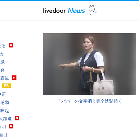
まる
のか
半減
爆発
で露呈
改正
「パパ」の文字消え完全沈黙続く
に感動
意喚起
本人躍進
表明
着目