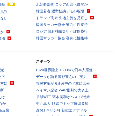
警鐘
北朝鮮部隊 ロシア西部へ展開か
韓国若者 選挙疑惑デモの現場
に批判
トランプ氏 出生地主義を見直し
れない
韓国サッカー協会 審判に性接待
か
ロシア 戦死補償金狙う詐欺横行
行か
韓国サッカー協会 審判に性接待
逮捕
スポーツ
半減
U-20世界陸上 1500mで日本人躍進
改正
データが語る菅野智之の「実力」
世主に
救援右腕が 6連敗中のド軍に悲報
両断
ヘイマン記者 WAR批判で大炎上
えは
卓球WTT 張本美和がベスト8進出
心か
中井卓大 16歳でトップ練習参加
高反響
森保J キリン杯 初戦エクアドル