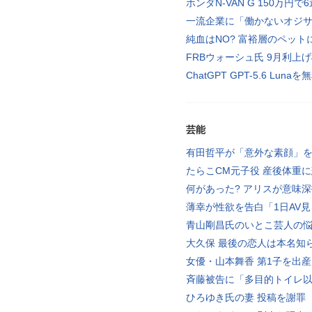
ホンダN-VAN G 150万円で
一流企業に「働かないオジ
純血はNO? 富裕層のペット
FRBウォーシュ氏 9月利上
ChatGPT GPT-5.6 Luna
芸能
有田哲平が「意外な素顔」
たらこCM元子役 産後体重
何があった? アリスが意味
薄幸が性欲を告白「1日AV
青山剛昌氏のいとこ芸人の
大久保 最後の恋人は本名知
女優・山本舞香 第1子を出産
斉藤被告に「多目的トイレ
ひろゆき氏の妻 投稿を謝罪