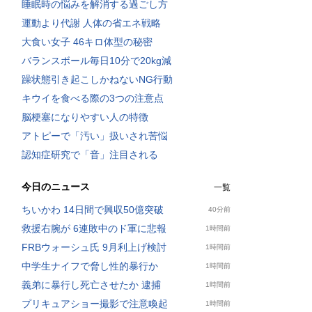
睡眠時の悩みを解消する過ごし方
運動より代謝 人体の省エネ戦略
大食い女子 46キロ体型の秘密
バランスボール毎日10分で20kg減
躁状態引き起こしかねないNG行動
キウイを食べる際の3つの注意点
脳梗塞になりやすい人の特徴
アトピーで「汚い」扱いされ苦悩
認知症研究で「音」注目される
今日のニュース
一覧
ちいかわ 14日間で興収50億突破
40分前
救援右腕が 6連敗中のド軍に悲報
1時間前
FRBウォーシュ氏 9月利上げ検討
1時間前
中学生ナイフで脅し性的暴行か
1時間前
義弟に暴行し死亡させたか 逮捕
1時間前
プリキュアショー撮影で注意喚起
1時間前