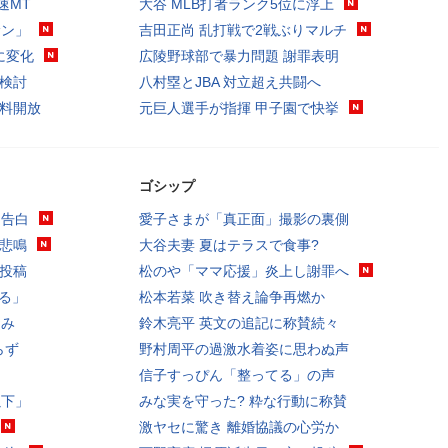
6速MT
大谷 MLB打者ランク5位に浮上
サン」
吉田正尚 乱打戦で2戦ぶりマルチ
に変化
広陵野球部で暴力問題 謝罪表明
げ検討
八村塁とJBA 対立超え共闘へ
を無料開放
元巨人選手が指揮 甲子園で快挙
ゴシップ
を告白
愛子さまが「真正面」撮影の裏側
に悲鳴
大谷夫妻 夏はテラスで食事?
深投稿
松のや「ママ応援」炎上し謝罪へ
見る」
松本若菜 吹き替え論争再燃か
悩み
鈴木亮平 英文の追記に称賛続々
らず
野村周平の過激水着姿に思わぬ声
信子すっぴん「整ってる」の声
以下」
みな実を守った? 粋な行動に称賛
激ヤセに驚き 離婚協議の心労か