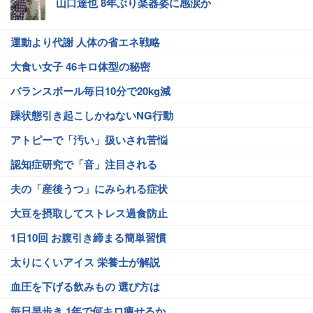
山口達也 8年ぶり楽器姿に感涙か
運動より代謝 人体の省エネ戦略
大食い女子 46キロ体型の秘密
バランスボール毎日10分で20kg減
躁状態引き起こしかねないNG行動
アトピーで「汚い」扱いされ苦悩
認知症研究で「音」注目される
夫の「産後うつ」にみられる症状
大豆を摂取してストレス過食防止
1日10回 お腹引き締まる簡単習慣
太りにくいアイス 栄養士が解説
血圧を下げる飲みもの 選び方は
毎日早歩き 1年で何キロ痩せるか