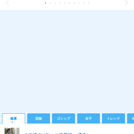
健康
芸能
ゴシップ
女子
トレンド
Y