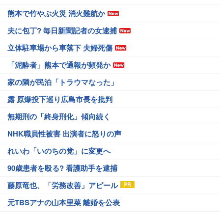
熊本で竹やぶ火災 消火難航か
夫に包丁? 毎日新聞記者の女逮捕
立体駐車場から車落下 夫婦死傷
「泥酔者」熊本で通報が頻発か
家の隣が民泊「トラウマなった」
露 原爆投下巡り広島市長を批判
無期刑の「終身刑化」傾向続く
NHK職員性被害 出演者に怒りの声
れいわ「いのちの党」に変更へ
90歳患者を殴る? 看護助手を逮捕
藤原竜也、「労務改善」アピール
元TBSアナの山本里菜 離婚を公表