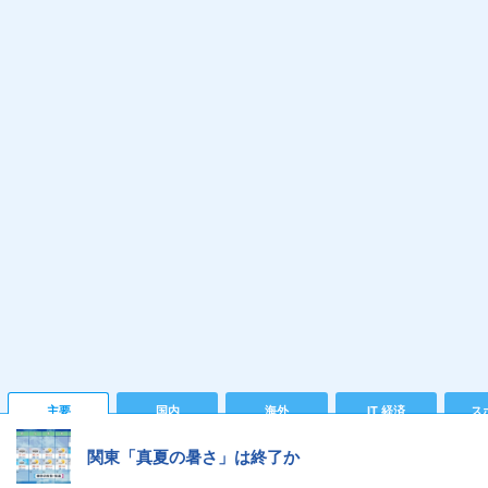
主要
国内
海外
IT 経済
ス
関東「真夏の暑さ」は終了か