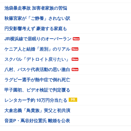
池袋暴走事故 加害者家族の苦悩
秋篠宮家が「ご静養」されない訳
円安影響考えず 豪遊する家庭も
JR横浜線で居眠りのオーバーラン
ケニア人と結婚「差別」のリアル
スクバル「デトロイト戻りたい」
八村、バスケ代表活動の思い激白
ラグビー選手が熱中症で倒れ死亡
甲子園初、ビデオ検証で判定覆る
レンタカー予約 10万円分当たる
大倉忠義「鳥貴族」実父と初共演
音楽P・蔦谷好位置氏 離婚を公表