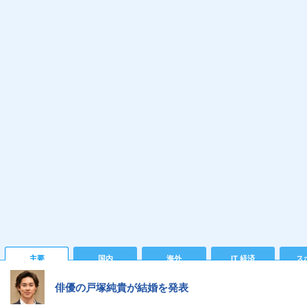
主要
国内
海外
IT 経済
ス
俳優の戸塚純貴が結婚を発表