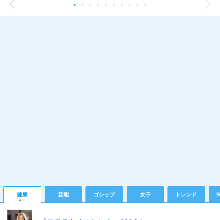
健康
芸能
ゴシップ
女子
トレンド
Y