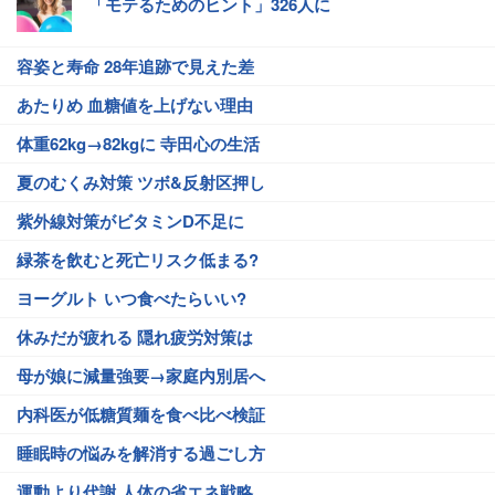
「モテるためのヒント」326人に
容姿と寿命 28年追跡で見えた差
あたりめ 血糖値を上げない理由
体重62kg→82kgに 寺田心の生活
夏のむくみ対策 ツボ&反射区押し
紫外線対策がビタミンD不足に
緑茶を飲むと死亡リスク低まる?
ヨーグルト いつ食べたらいい?
休みだが疲れる 隠れ疲労対策は
母が娘に減量強要→家庭内別居へ
内科医が低糖質麺を食べ比べ検証
睡眠時の悩みを解消する過ごし方
運動より代謝 人体の省エネ戦略