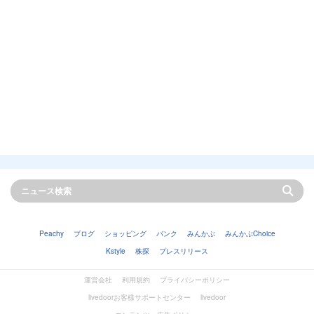
Peachy
ブログ
ショッピング
バンク
みんかぶ
みんかぶChoice
Kstyle
株探
プレスリリース
運営会社
利用規約
プライバシーポリシー
livedoorお客様サポートセンター
livedoor