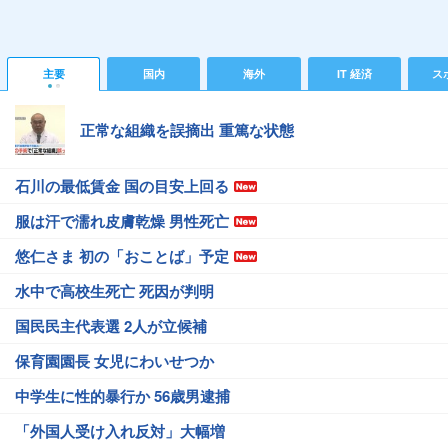
主要
国内
海外
IT 経済
ス
正常な組織を誤摘出 重篤な状態
石川の最低賃金 国の目安上回る
服は汗で濡れ皮膚乾燥 男性死亡
悠仁さま 初の「おことば」予定
水中で高校生死亡 死因が判明
国民民主代表選 2人が立候補
保育園園長 女児にわいせつか
中学生に性的暴行か 56歳男逮捕
「外国人受け入れ反対」大幅増