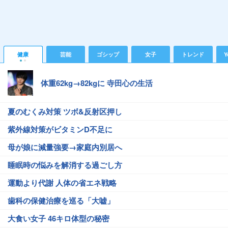
健康
芸能
ゴシップ
女子
トレンド
Y
体重62kg→82kgに 寺田心の生活
夏のむくみ対策 ツボ&反射区押し
紫外線対策がビタミンD不足に
母が娘に減量強要→家庭内別居へ
睡眠時の悩みを解消する過ごし方
運動より代謝 人体の省エネ戦略
歯科の保健治療を巡る「大嘘」
大食い女子 46キロ体型の秘密