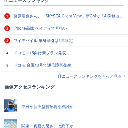
ITニュースランキング
藤原竜也さん、「SKYSEA Client View」新CMで「AI労務改善」をアピール 働き方をAIが分析したら「すぐに休んで」と言われる？
1
iPhone高騰 ペイディで月払い
2
ワイモバイル 単身割引は1年限定
3
ドコモ U15向け新プラン発表
4
ドコモ 台風13号で通信障害発生
5
ITニュースランキングをもっと見る
画像アクセスランキング
中日が新庄監督招聘を検討か
関東「真夏の暑さ」は終了か