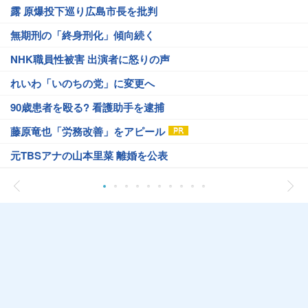
露 原爆投下巡り広島市長を批判
無期刑の「終身刑化」傾向続く
NHK職員性被害 出演者に怒りの声
れいわ「いのちの党」に変更へ
90歳患者を殴る? 看護助手を逮捕
藤原竜也「労務改善」をアピール
元TBSアナの山本里菜 離婚を公表