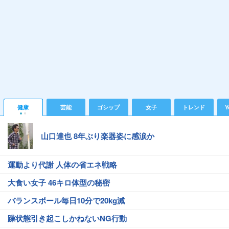
健康
芸能
ゴシップ
女子
トレンド
Y
山口達也 8年ぶり楽器姿に感涙か
運動より代謝 人体の省エネ戦略
大食い女子 46キロ体型の秘密
バランスボール毎日10分で20kg減
躁状態引き起こしかねないNG行動