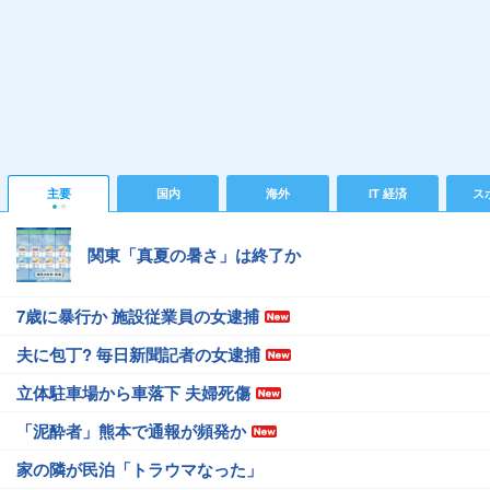
主要
国内
海外
IT 経済
ス
関東「真夏の暑さ」は終了か
7歳に暴行か 施設従業員の女逮捕
夫に包丁? 毎日新聞記者の女逮捕
立体駐車場から車落下 夫婦死傷
「泥酔者」熊本で通報が頻発か
家の隣が民泊「トラウマなった」