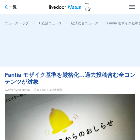
一覧
>
>
>
Fantia モザイ
ニューストップ
IT 経済ニュース
経済総合ニュース
Fantia モザイク基準を厳格化…過去投稿含む全コン
テンツが対象
2026年5月20日 15時0分
写真：おたくま経済新聞