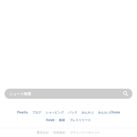
Peachy
ブログ
ショッピング
バンク
みんかぶ
みんかぶChoice
Kstyle
株探
プレスリリース
運営会社
利用規約
プライバシーポリシー