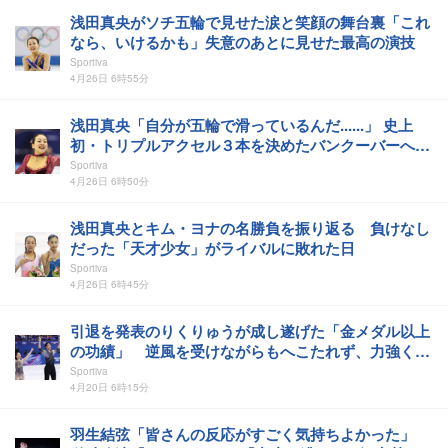
浅田真央がソチ五輪で見せた涙と笑顔の舞台裏「これ
なら、いけるかも」失意のあとに見せた最高の演技
Sportiva
4月26日 6時55分
浅田真央「自分が五輪で滑っているんだ......」 史上
初・トリプルアクセル３本を決めたバンクーバーへの
軌跡
Sportiva
4月26日 6時50分
浅田真央とキム・ヨナの名勝負を振り返る 負けなし
だった「天才少女」がライバルに敗れた日
Sportiva
4月26日 6時45分
引退を発表のりくりゅうが成し遂げた「金メダル以上
の功績」 逆風を受けながらもへこたれず、力強く歩
んできた
Sportiva
4月20日 6時15分
羽生結弦「皆さんの反応がすごく気持ちよかった」