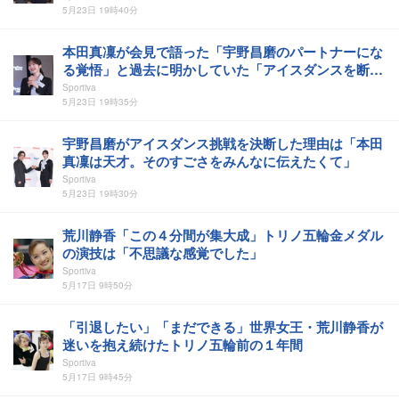
5月23日 19時40分
本田真凜が会見で語った「宇野昌磨のパートナーにな
る覚悟」と過去に明かしていた「アイスダンスを断念
した」理由
Sportiva
5月23日 19時35分
宇野昌磨がアイスダンス挑戦を決断した理由は「本田
真凜は天才。そのすごさをみんなに伝えたくて」
Sportiva
5月23日 19時30分
荒川静香「この４分間が集大成」トリノ五輪金メダル
の演技は「不思議な感覚でした」
Sportiva
5月17日 9時50分
「引退したい」「まだできる」世界女王・荒川静香が
迷いを抱え続けたトリノ五輪前の１年間
Sportiva
5月17日 9時45分