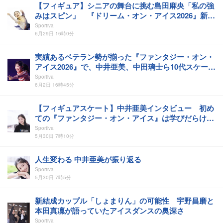
【フィギュア】シニアの舞台に挑む島田麻央「私の強
みはスピン」 『ドリーム・オン・アイス2026』新
SPを披露
Sportiva
6月29日 16時0分
実績あるベテラン勢が揃った『ファンタジー・オン・
アイス2026』で、中井亜美、中田璃士ら10代スケータ
ーが躍動
Sportiva
6月2日 16時45分
【フィギュアスケート】中井亜美インタビュー 初め
ての『ファンタジー・オン・アイス』は学びだらけ
「幸せな時間」
Sportiva
5月30日 7時10分
人生変わる 中井亜美が振り返る
Sportiva
5月30日 7時5分
新結成カップル「しょまりん」の可能性 宇野昌磨と
本田真凜が語っていたアイスダンスの奥深さ
Sportiva