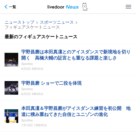
一覧
ニューストップ
>
スポーツニュース
>
フィギュアスケートニュース
最新のフィギュアスケートニュース
宇野昌磨は本田真凜とのアイスダンスで新境地を切り
開く 高橋大輔の証言とも重なる課題と楽しさ
Sportiva
8月3日 9時40分
宇野昌磨 ショーで二役を体現
Sportiva
8月3日 9時35分
本田真凜＆宇野昌磨がアイスダンス練習を初公開 地
道に積み重ねてきた自信とユニゾンの進化
Sportiva
7月16日 15時55分