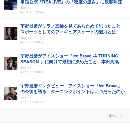
単独公演『REALIVE』の「密度の濃さ」に観客熱狂
Sportiva
4月12日 11時50分
宇野昌磨がミラノ五輪を見てあらためて思ったこと
スポーツとしてのフィギュアスケートの魅力とは
Sportiva
4月10日 16時45分
宇野昌磨がアイスショー『Ice Brave -A TURNING
SEASON-』に向けて最初に決めたこと 本田真凜と
のアイスダンスへの思い
Sportiva
4月10日 16時40分
宇野昌磨インタビュー アイスショー『Ice Brave』
の今後を語る ターニングポイントはいつだったのか
Sportiva
4月10日 16時35分
次へ