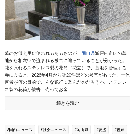
墓のお供え用に使われるあるものが、
岡山県
瀬戸内市内の墓
地から相次いで盗まれる被害に遭っていることが分かった。
花を入れるステンレス製の花筒（花立）で、墓地を管理する
寺によると、2026年4月から計20件ほどの被害があった。一体
何者が何の目的でこんな犯行に及んだのだろうか。ステンレ
ス製の花筒が被害、売ってお金
続きを読む
#国内ニュース
#社会ニュース
#岡山県
#窃盗
#盗難