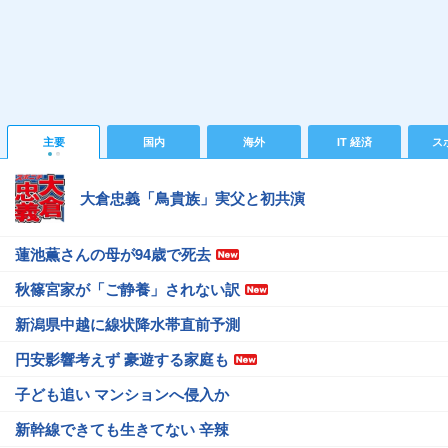
主要
国内
海外
IT 経済
ス
大倉忠義「鳥貴族」実父と初共演
蓮池薫さんの母が94歳で死去
秋篠宮家が「ご静養」されない訳
新潟県中越に線状降水帯直前予測
円安影響考えず 豪遊する家庭も
子ども追い マンションへ侵入か
新幹線できても生きてない 辛辣