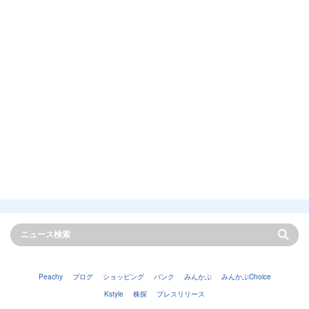
Peachy
ブログ
ショッピング
バンク
みんかぶ
みんかぶChoice
Kstyle
株探
プレスリリース