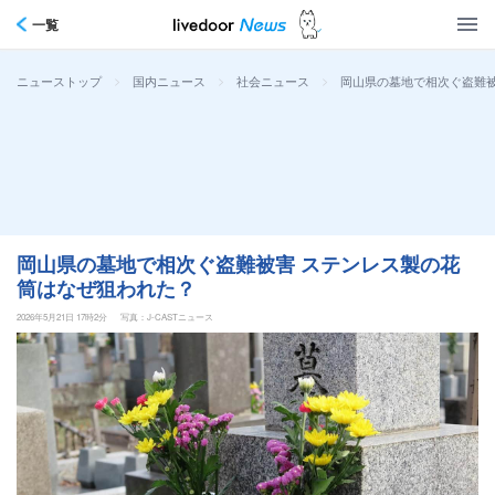
一覧
>
>
>
岡山県の墓地で相次ぐ盗難被
ニューストップ
国内ニュース
社会ニュース
岡山県の墓地で相次ぐ盗難被害 ステンレス製の花
筒はなぜ狙われた？
2026年5月21日 17時2分
写真：J-CASTニュース