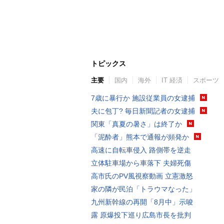
トピックス
主要
国内
海外
IT 経済
スポーツ
7歳に暴行か 施設従業員の女逮捕
夫に包丁? 毎日新聞記者の女逮捕
関東「真夏の暑さ」は終了か
「泥酔者」熊本で通報が頻発か
高速に自転車侵入 路側帯を逆走
立体駐車場から車落下 夫婦死傷
高市氏のPV風視察動画 立憲激怒
家の隣が民泊「トラウマなった」
九州新幹線の再開「8月中」示唆
露 原爆投下巡り広島市長を批判