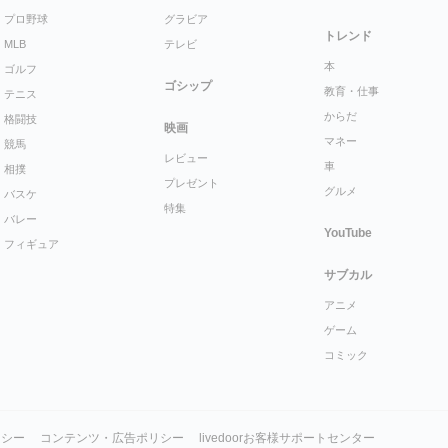
プロ野球
グラビア
トレンド
MLB
テレビ
本
ゴルフ
ゴシップ
教育・仕事
テニス
からだ
格闘技
映画
マネー
競馬
レビュー
車
相撲
プレゼント
グルメ
バスケ
特集
バレー
YouTube
フィギュア
サブカル
アニメ
ゲーム
コミック
リシー
コンテンツ・広告ポリシー
livedoorお客様サポートセンター