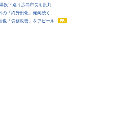
原爆投下巡り広島市長を批判
刑の「終身刑化」傾向続く
竜也「労務改善」をアピール