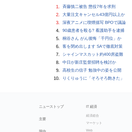
1.
斉藤慎二被告 懲役7年を求刑
2.
大量注文キャンセル43億円以上か
3.
深夜アニメに喫煙描写 BPOで議論
4.
90歳患者を殴る? 看護助手を逮捕
5.
桐谷さん がん後悔「千円位」か
6.
客を閉め出します SAで徹底対策
7.
シャインマスカット約400房盗難
8.
中日が新庄監督招聘を検討か
9.
高校生の信子 勉強中の姿を公開
10.
りくりゅうに「そろそろ飽きた」
ニューストップ
IT 経済
経済総合
主要
マーケット
Web
国内