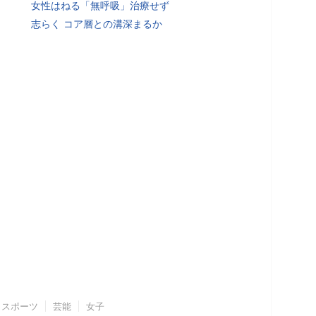
女性はねる「無呼吸」治療せず
志らく コア層との溝深まるか
スポーツ
芸能
女子