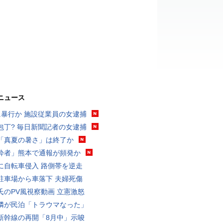
ニュース
に暴行か 施設従業員の女逮捕
包丁? 毎日新聞記者の女逮捕
「真夏の暑さ」は終了か
酔者」熊本で通報が頻発か
に自転車侵入 路側帯を逆走
駐車場から車落下 夫婦死傷
氏のPV風視察動画 立憲激怒
隣が民泊「トラウマなった」
新幹線の再開「8月中」示唆