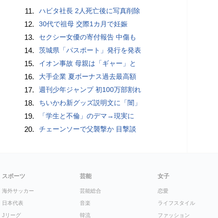
11.
ハビタ社長 2人死亡後に写真削除
12.
30代で祖母 交際1カ月で妊娠
13.
セクシー女優の寄付報告 中傷も
14.
茨城県「パスポート」発行を発表
15.
イオン事故 母親は「ギャー」と
16.
大手企業 夏ボーナス過去最高額
17.
週刊少年ジャンプ 初100万部割れ
18.
ちいかわ新グッズ説明文に「闇」
19.
「学生と不倫」のデマ→現実に
20.
チェーンソーで父襲撃か 目撃談
スポーツ
芸能
女子
海外サッカー
芸能総合
恋愛
日本代表
音楽
ライフスタイル
Jリーグ
韓流
ファッション