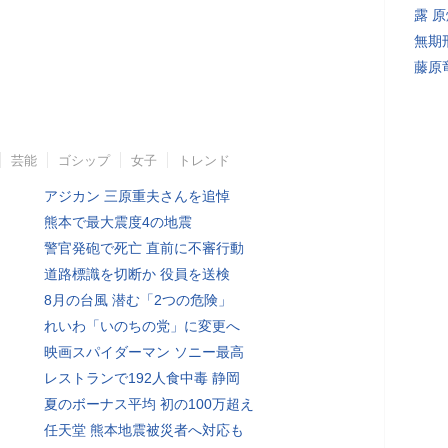
露 
無期
藤原
芸能
ゴシップ
女子
トレンド
アジカン 三原重夫さんを追悼
熊本で最大震度4の地震
警官発砲で死亡 直前に不審行動
道路標識を切断か 役員を送検
8月の台風 潜む「2つの危険」
れいわ「いのちの党」に変更へ
映画スパイダーマン ソニー最高
レストランで192人食中毒 静岡
夏のボーナス平均 初の100万超え
任天堂 熊本地震被災者へ対応も