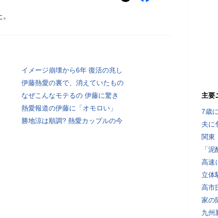
た。
イメージ崩壊から6年 復活の兆し
伊藤熱愛の裏で、消えていたもの
なぜこんなモテるの 伊藤に驚き
主要
熱愛報道の伊藤に「オモロい」
7歳
勝地涼は順調? 熱愛カップルの今
夫に
関東
「泥
高速
立体
高市
家の
九州