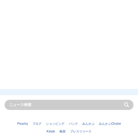
Peachy
ブログ
ショッピング
バンク
みんかぶ
みんかぶChoice
Kstyle
株探
プレスリリース