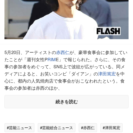
5月20日、アーティストの
赤西仁
が、豪華食事会に参加してい
たことが「週刊女性P
RIM
E」で報じられた。さらに、その食
事の参加者をめぐって、SNS上で波紋が広がっている。同メ
ディアによると、お笑いコンビ「ダイアン」の
津田篤宏
を中
心に、都内の人気焼肉店で食事会がおこなわれたという。食
事会の参加者は赤西のほか、
続きを読む
#芸能ニュース
#芸能総合ニュース
#赤西仁
#津田篤宏