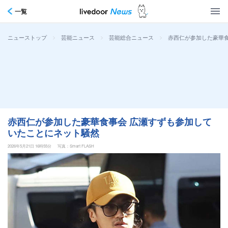
一覧
>
>
>
赤西仁が参加した豪華
ニューストップ
芸能ニュース
芸能総合ニュース
赤西仁が参加した豪華食事会 広瀬すずも参加して
いたことにネット騒然
2026年5月21日 16時55分
写真：Smart FLASH