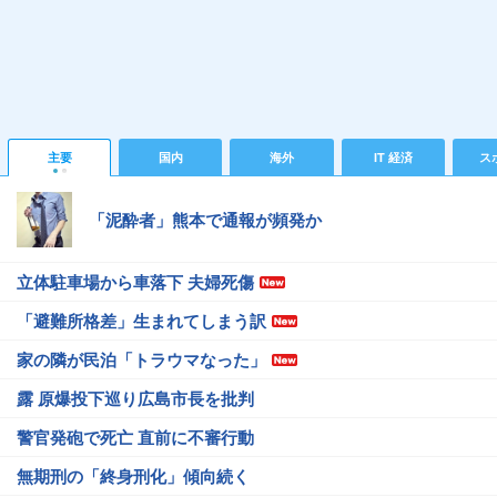
主要
国内
海外
IT 経済
ス
「泥酔者」熊本で通報が頻発か
立体駐車場から車落下 夫婦死傷
「避難所格差」生まれてしまう訳
家の隣が民泊「トラウマなった」
露 原爆投下巡り広島市長を批判
警官発砲で死亡 直前に不審行動
無期刑の「終身刑化」傾向続く