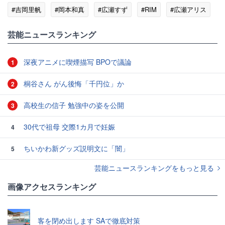
#吉岡里帆
#岡本和真
#広瀬すず
#RIM
#広瀬アリス
芸能ニュースランキング
深夜アニメに喫煙描写 BPOで議論
1
桐谷さん がん後悔「千円位」か
2
高校生の信子 勉強中の姿を公開
3
30代で祖母 交際1カ月で妊娠
4
ちいかわ新グッズ説明文に「闇」
5
芸能ニュースランキングをもっと見る
画像アクセスランキング
客を閉め出します SAで徹底対策