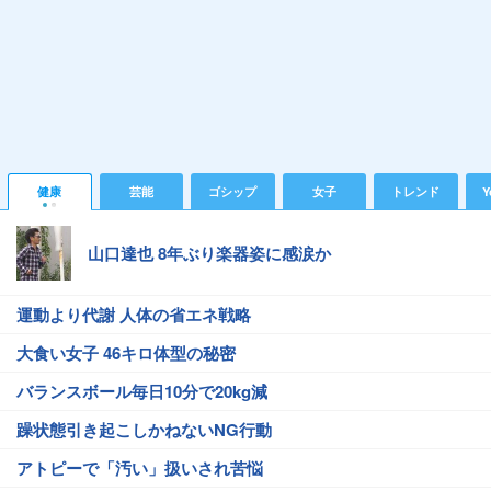
健康
芸能
ゴシップ
女子
トレンド
Y
山口達也 8年ぶり楽器姿に感涙か
運動より代謝 人体の省エネ戦略
大食い女子 46キロ体型の秘密
バランスボール毎日10分で20kg減
躁状態引き起こしかねないNG行動
アトピーで「汚い」扱いされ苦悩