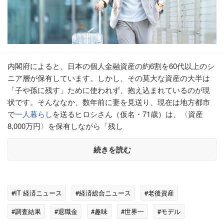
内閣府によると、日本の個人金融資産の約6割を60代以上のシ
ニア層が保有しています。しかし、その莫大な資産の大半は
「子や孫に残す」ために使われず、抱え込まれているのが現
状です。そんななか、数年前に妻を見送り、現在は地方都市
で
一人暮らし
を送るヒロシさん（仮名・71歳）は、〈資産
8,000万円〉を保有しながら「残し
続きを読む
#IT 経済ニュース
#経済総合ニュース
#老後資産
#調査結果
#退職金
#趣味
#世界一
#モデル