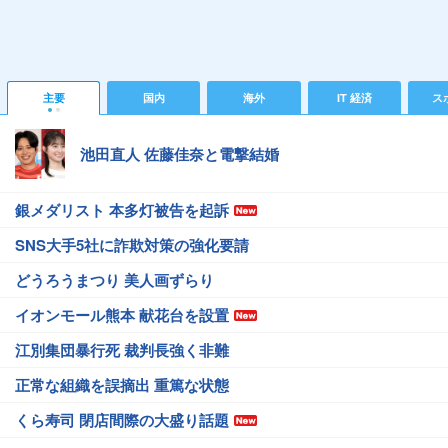
主要
国内
海外
IT 経済
ス
池田直人 佐藤佳奈と電撃結婚
銀メダリスト 本多灯被告を起訴
SNS大手5社に詐欺対策の強化要請
どうろうまつり 美人画ずらり
イオンモール熊本 献花台を設置
江別集団暴行死 裁判長強く非難
正常な組織を誤摘出 重篤な状態
くら寿司 閉店間際の大盛り話題