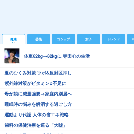
健康
芸能
ゴシップ
女子
トレンド
Y
体重62kg→82kgに 寺田心の生活
夏のむくみ対策 ツボ&反射区押し
紫外線対策がビタミンD不足に
母が娘に減量強要→家庭内別居へ
睡眠時の悩みを解消する過ごし方
運動より代謝 人体の省エネ戦略
歯科の保健治療を巡る「大嘘」