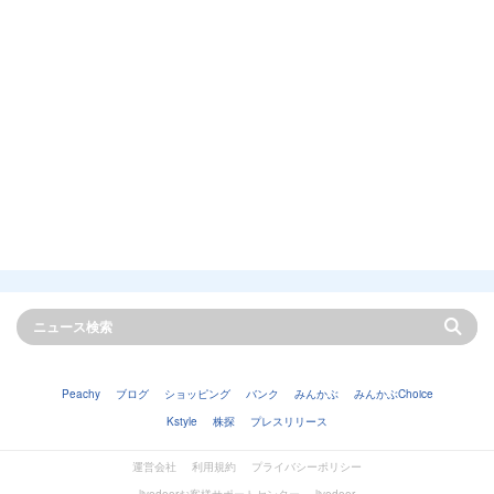
Peachy
ブログ
ショッピング
バンク
みんかぶ
みんかぶChoice
Kstyle
株探
プレスリリース
運営会社
利用規約
プライバシーポリシー