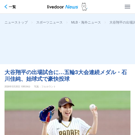
一覧
>
>
>
大谷翔平の出場
ニューストップ
スポーツニュース
MLB・海外ニュース
大谷翔平の出場試合に…五輪3大会連続メダル・石
川佳純、始球式で豪快投球
2026年5月20日 10時34分
写真：フルカウント