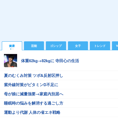
健康
芸能
ゴシップ
女子
トレンド
Y
体重62kg→82kgに 寺田心の生活
夏のむくみ対策 ツボ&反射区押し
紫外線対策がビタミンD不足に
母が娘に減量強要→家庭内別居へ
睡眠時の悩みを解消する過ごし方
運動より代謝 人体の省エネ戦略