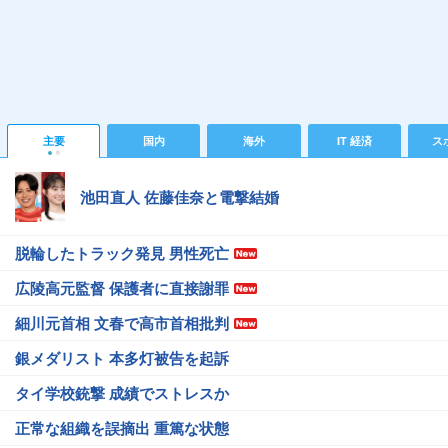
主要
国内
海外
IT 経済
ス
池田直人 佐藤佳奈と電撃結婚
脱輪したトラック発見 男性死亡
広陵高元監督 保護者に直接謝罪
細川元首相 文春で高市首相批判
銀メダリスト 本多灯被告を起訴
タイ学校銃撃 成績でストレスか
正常な組織を誤摘出 重篤な状態