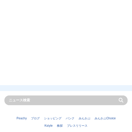
Peachy
ブログ
ショッピング
バンク
みんかぶ
みんかぶChoice
Kstyle
株探
プレスリリース