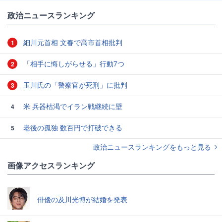
政治ニュースランキング
細川元首相 文春で高市首相批判
1
「相手に悔しがらせる」行動7つ
2
玉川氏の「警察官が死刑」に批判
3
米 兵器枯渇でイラン戦継続に壁
4
老後の孤独 数百円で打破できる
5
政治ニュースランキングをもっと見る
画像アクセスランキング
俳優の及川光博が結婚を発表