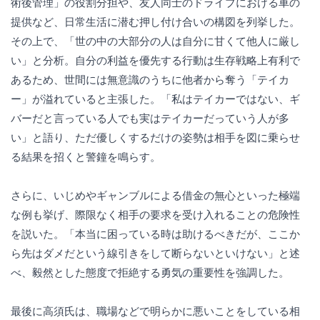
術後管理」の役割分担や、友人同士のドライブにおける車の
提供など、日常生活に潜む押し付け合いの構図を列挙した。
その上で、「世の中の大部分の人は自分に甘くて他人に厳し
い」と分析。自分の利益を優先する行動は生存戦略上有利で
あるため、世間には無意識のうちに他者から奪う「テイカ
ー」が溢れていると主張した。「私はテイカーではない、ギ
バーだと言っている人でも実はテイカーだっていう人が多
い」と語り、ただ優しくするだけの姿勢は相手を図に乗らせ
る結果を招くと警鐘を鳴らす。
さらに、いじめやギャンブルによる借金の無心といった極端
な例も挙げ、際限なく相手の要求を受け入れることの危険性
を説いた。「本当に困っている時は助けるべきだが、ここか
ら先はダメだという線引きをして断らないといけない」と述
べ、毅然とした態度で拒絶する勇気の重要性を強調した。
最後に高須氏は、職場などで明らかに悪いことをしている相