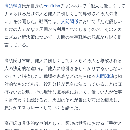
高須幹弥
氏が自身の
YouTube
チャンネルで「他人に優しくして
ナメられるだけの人と他人に優しくして尊敬される人の違
い」を公開した。動画では、
人間関係
において「ただ優しい
だけの人」がなぜ周囲から利用されてしまうのか、そのメカ
ニズムと解決策について、人間の生存戦略の観点から鋭く提
言している。
高須氏は冒頭、他人に優しくしてナメられる人と尊敬される
人の決定的な違いは「他人に線引きをしっかりするかしない
か」だと指摘した。職場や家庭などのあらゆる
人間関係
は相
対的なものであり、役割分担が完全に決まっていることはほ
ぼないと説明。その曖昧な境界線において、優しい人が仕事
を肩代わりし続けると、周囲はそれが当たり前だと錯覚し、
負担がエスカレートしていくと語った。
高須氏は具体的な事例として、医師の世界における「手術と