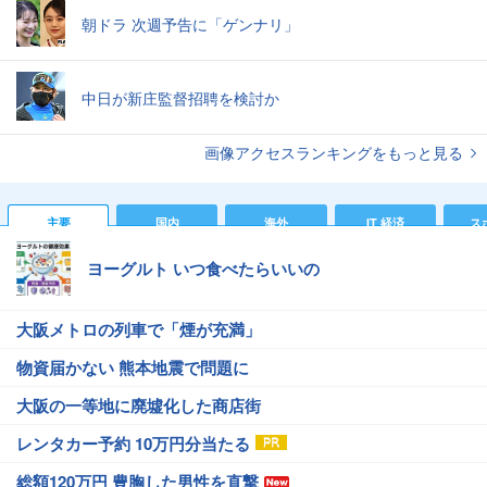
朝ドラ 次週予告に「ゲンナリ」
中日が新庄監督招聘を検討か
画像アクセスランキングをもっと見る
主要
国内
海外
IT 経済
ス
ヨーグルト いつ食べたらいいの
大阪メトロの列車で「煙が充満」
物資届かない 熊本地震で問題に
大阪の一等地に廃墟化した商店街
レンタカー予約 10万円分当たる
総額120万円 豊胸した男性を直撃