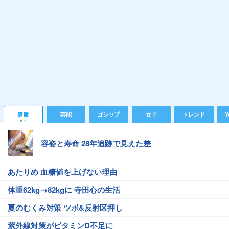
健康
芸能
ゴシップ
女子
トレンド
Y
容姿と寿命 28年追跡で見えた差
あたりめ 血糖値を上げない理由
体重62kg→82kgに 寺田心の生活
夏のむくみ対策 ツボ&反射区押し
紫外線対策がビタミンD不足に