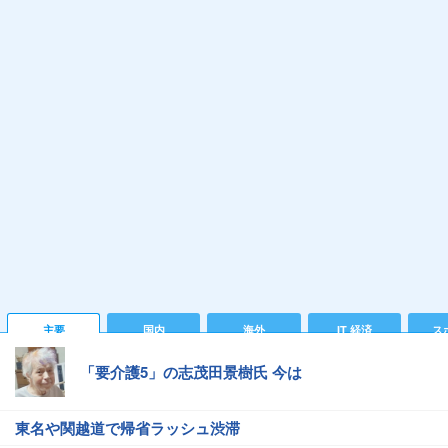
主要
国内
海外
IT 経済
ス
「要介護5」の志茂田景樹氏 今は
東名や関越道で帰省ラッシュ渋滞