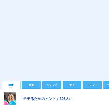
健康
芸能
ゴシップ
女子
トレンド
Y
「モテるためのヒント」326人に