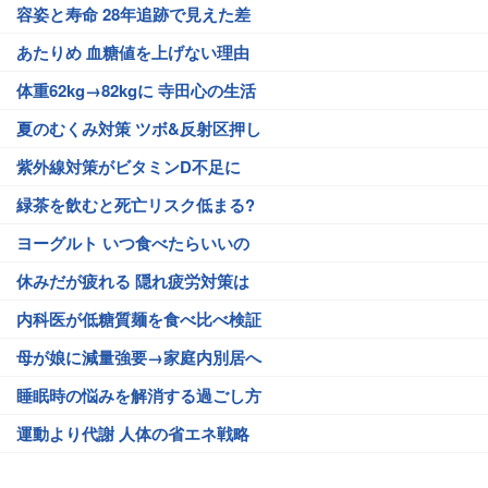
容姿と寿命 28年追跡で見えた差
あたりめ 血糖値を上げない理由
体重62kg→82kgに 寺田心の生活
夏のむくみ対策 ツボ&反射区押し
紫外線対策がビタミンD不足に
緑茶を飲むと死亡リスク低まる?
ヨーグルト いつ食べたらいいの
休みだが疲れる 隠れ疲労対策は
内科医が低糖質麺を食べ比べ検証
母が娘に減量強要→家庭内別居へ
睡眠時の悩みを解消する過ごし方
運動より代謝 人体の省エネ戦略