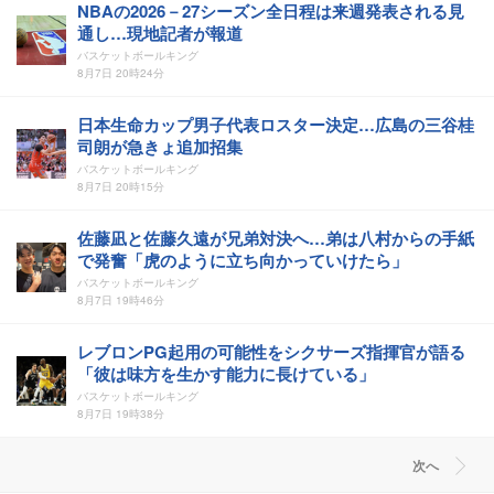
NBAの2026－27シーズン全日程は来週発表される見
通し…現地記者が報道
バスケットボールキング
8月7日 20時24分
日本生命カップ男子代表ロスター決定…広島の三谷桂
司朗が急きょ追加招集
バスケットボールキング
8月7日 20時15分
佐藤凪と佐藤久遠が兄弟対決へ…弟は八村からの手紙
で発奮「虎のように立ち向かっていけたら」
バスケットボールキング
8月7日 19時46分
レブロンPG起用の可能性をシクサーズ指揮官が語る
「彼は味方を生かす能力に長けている」
バスケットボールキング
8月7日 19時38分
次へ