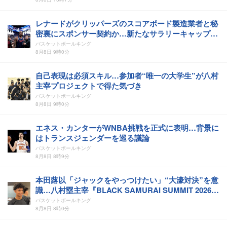
レナードがクリッパーズのスコアボード製造業者と秘
密裏にスポンサー契約か‬…新たなサラリーキャップ迂
回説
バスケットボールキング
8月8日 9時0分
自己表現は必須スキル…参加者“唯一の大学生”が八村
主宰プロジェクトで得た気づき
バスケットボールキング
8月8日 9時0分
エネス・カンターがWNBA挑戦を正式に表明…背景に
はトランスジェンダーを巡る議論
バスケットボールキング
8月8日 8時9分
本田蕗以「ジャックをやっつけたい」“大濠対決”を意
識…八村塁主宰『BLACK SAMURAI SUMMIT 2026』
で刺激
バスケットボールキング
8月8日 8時0分