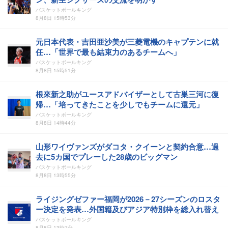
バスケットボールキング
8月8日 15時53分
元日本代表・吉田亜沙美が三菱電機のキャプテンに就
任…「世界で最も結束力のあるチームへ」
バスケットボールキング
8月8日 15時51分
根來新之助がユースアドバイザーとして古巣三河に復
帰…「培ってきたことを少しでもチームに還元」
バスケットボールキング
8月8日 14時44分
山形ワイヴァンズがダコタ・クイーンと契約合意…過
去に5カ国でプレーした28歳のビッグマン
バスケットボールキング
8月8日 13時55分
ライジングゼファー福岡が2026－27シーズンのロスタ
ー決定を発表…外国籍及びアジア特別枠を総入れ替え
バスケットボールキング
8月8日 13時7分