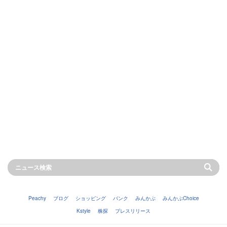
Peachy
ブログ
ショッピング
バンク
みんかぶ
みんかぶChoice
Kstyle
株探
プレスリリース