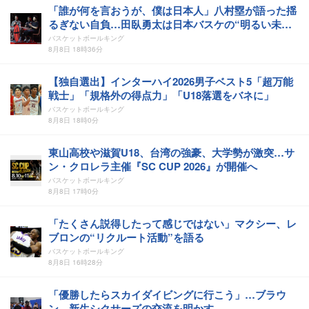
「誰が何を言おうが、僕は日本人」八村塁が語った揺
るぎない自負…田臥勇太は日本バスケの“明るい未
来”を確信
バスケットボールキング
8月8日 18時36分
【独自選出】インターハイ2026男子ベスト5「超万能
戦士」「規格外の得点力」「U18落選をバネに」
バスケットボールキング
8月8日 18時0分
東山高校や滋賀U18、台湾の強豪、大学勢が激突…サ
ン・クロレラ主催『SC CUP 2026』が開催へ
バスケットボールキング
8月8日 17時0分
「たくさん説得したって感じではない」マクシー、レ
ブロンの“リクルート活動”を語る
バスケットボールキング
8月8日 16時28分
「優勝したらスカイダイビングに行こう」…ブラウ
ン、新生シクサーズの交流を明かす