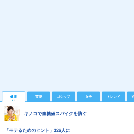
健康
芸能
ゴシップ
女子
トレンド
Y
キノコで血糖値スパイクを防ぐ
「モテるためのヒント」326人に