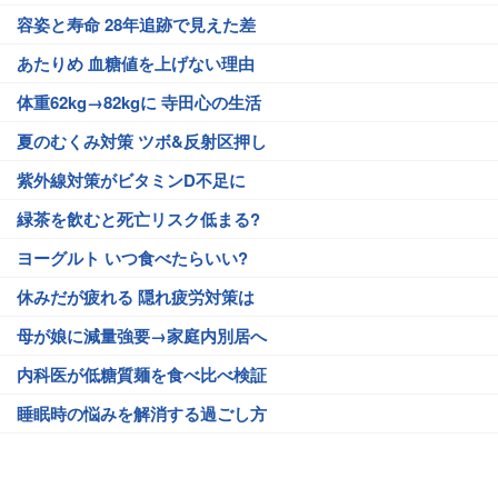
容姿と寿命 28年追跡で見えた差
あたりめ 血糖値を上げない理由
体重62kg→82kgに 寺田心の生活
夏のむくみ対策 ツボ&反射区押し
紫外線対策がビタミンD不足に
緑茶を飲むと死亡リスク低まる?
ヨーグルト いつ食べたらいい?
休みだが疲れる 隠れ疲労対策は
母が娘に減量強要→家庭内別居へ
内科医が低糖質麺を食べ比べ検証
睡眠時の悩みを解消する過ごし方