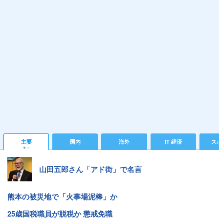
主要
国内
海外
IT 経済
ス
山田五郎さん「アド街」で名言
熊本の被災地で「火事場泥棒」か
25歳国税職員が脱税か 懲戒免職