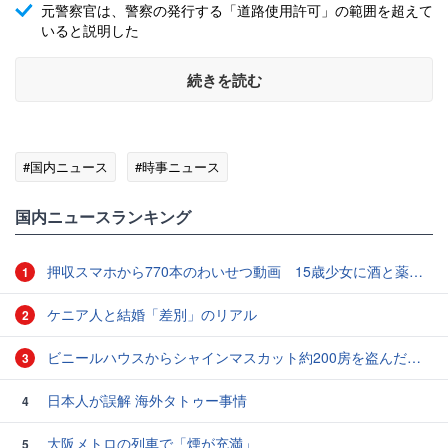
元警察官は、警察の発行する「道路使用許可」の範囲を超えて
いると説明した
続きを読む
#国内ニュース
#時事ニュース
国内ニュースランキング
押収スマホから770本のわいせつ動画 15歳少女に酒と薬飲ませ性的暴行か 54歳男を再逮捕 「薬もありますよ」とSNSで誘い出し
1
ケニア人と結婚「差別」のリアル
2
ビニールハウスからシャインマスカット約200房を盗んだ疑い ネットで販売か 無職の男（42）逮捕 岡山県警
3
日本人が誤解 海外タトゥー事情
4
大阪メトロの列車で「煙が充満」
5