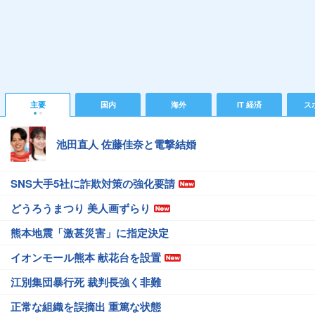
主要
国内
海外
IT 経済
ス
池田直人 佐藤佳奈と電撃結婚
SNS大手5社に詐欺対策の強化要請
どうろうまつり 美人画ずらり
熊本地震「激甚災害」に指定決定
イオンモール熊本 献花台を設置
江別集団暴行死 裁判長強く非難
正常な組織を誤摘出 重篤な状態