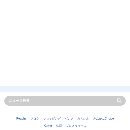
Peachy
ブログ
ショッピング
バンク
みんかぶ
みんかぶChoice
Kstyle
株探
プレスリリース