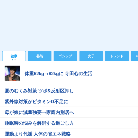
健康
芸能
ゴシップ
女子
トレンド
Y
体重62kg→82kgに 寺田心の生活
夏のむくみ対策 ツボ&反射区押し
紫外線対策がビタミンD不足に
母が娘に減量強要→家庭内別居へ
睡眠時の悩みを解消する過ごし方
運動より代謝 人体の省エネ戦略