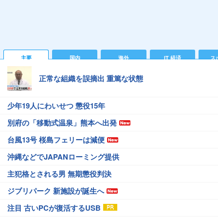
主要
国内
海外
IT 経済
ス
正常な組織を誤摘出 重篤な状態
少年19人にわいせつ 懲役15年
別府の「移動式温泉」熊本へ出発
台風13号 桜島フェリーは減便
沖縄などでJAPANローミング提供
主犯格とされる男 無期懲役判決
ジブリパーク 新施設が誕生へ
注目 古いPCが復活するUSB