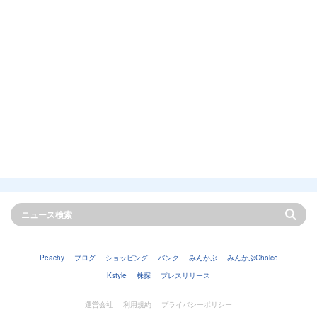
Peachy
ブログ
ショッピング
バンク
みんかぶ
みんかぶChoice
Kstyle
株探
プレスリリース
運営会社
利用規約
プライバシーポリシー