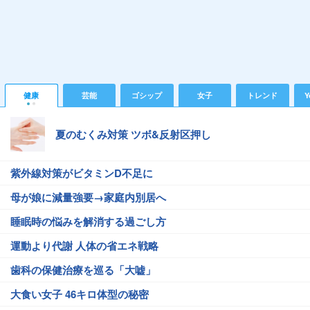
健康
芸能
ゴシップ
女子
トレンド
Y
夏のむくみ対策 ツボ&反射区押し
紫外線対策がビタミンD不足に
母が娘に減量強要→家庭内別居へ
睡眠時の悩みを解消する過ごし方
運動より代謝 人体の省エネ戦略
歯科の保健治療を巡る「大嘘」
大食い女子 46キロ体型の秘密