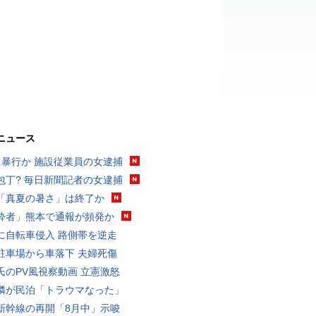
ニュース
に暴行か 施設従業員の女逮捕
包丁? 毎日新聞記者の女逮捕
「真夏の暑さ」は終了か
酔者」熊本で通報が頻発か
に自転車侵入 路側帯を逆走
駐車場から車落下 夫婦死傷
氏のPV風視察動画 立憲激怒
隣が民泊「トラウマなった」
新幹線の再開「8月中」示唆