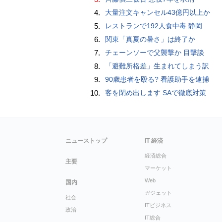
4.
大量注文キャンセル43億円以上か
5.
レストランで192人食中毒 静岡
6.
関東「真夏の暑さ」は終了か
7.
チェーンソーで父襲撃か 目撃談
8.
「避難所格差」生まれてしまう訳
9.
90歳患者を殴る? 看護助手を逮捕
10.
客を閉め出します SAで徹底対策
ニューストップ
IT 経済
経済総合
主要
マーケット
Web
国内
ガジェット
社会
ITビジネス
政治
IT総合