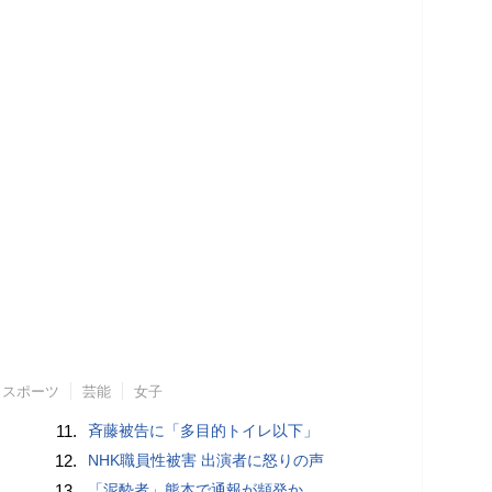
スポーツ
芸能
女子
11.
斉藤被告に「多目的トイレ以下」
12.
NHK職員性被害 出演者に怒りの声
13.
「泥酔者」熊本で通報が頻発か