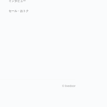
インタビュー
セール・おトク
©
livedoor