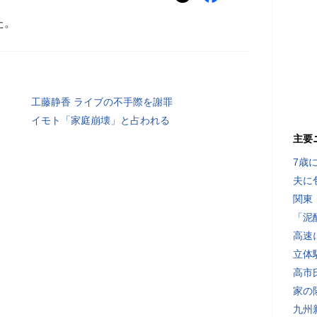
た。
工藤静香 ライブの不手際を謝罪
イモト「家庭崩壊」と占われる
主要
7歳
夫に
関東
「泥
高速
立体
高市
家の
九州