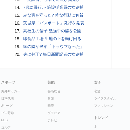
14.
7歳に暴行か 施設従業員の女逮捕
15.
みな実を守った? 粋な行動に称賛
16.
茨城県「パスポート」発行を発表
17.
高校生の信子 勉強中の姿を公開
18.
印食品工場 生地の上を転げ回る
19.
家の隣が民泊「トラウマなった」
20.
夫に包丁? 毎日新聞記者の女逮捕
スポーツ
芸能
女子
海外サッカー
芸能総合
恋愛
日本代表
音楽
ライフスタイル
Jリーグ
韓流
ファッション
プロ野球
グラビア
トレンド
MLB
テレビ
本
ゴルフ