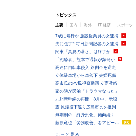
トピックス
主要
国内
海外
IT 経済
スポーツ
7歳に暴行か 施設従業員の女逮捕
夫に包丁? 毎日新聞記者の女逮捕
関東「真夏の暑さ」は終了か
「泥酔者」熊本で通報が頻発か
高速に自転車侵入 路側帯を逆走
立体駐車場から車落下 夫婦死傷
高市氏のPV風視察動画 立憲激怒
家の隣が民泊「トラウマなった」
九州新幹線の再開「8月中」示唆
露 原爆投下巡り広島市長を批判
無期刑の「終身刑化」傾向続く
藤原竜也「労務改善」をアピール
もっと見る