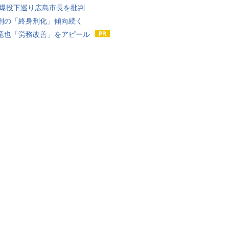
原爆投下巡り広島市長を批判
刑の「終身刑化」傾向続く
竜也「労務改善」をアピール