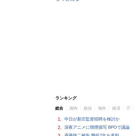
ランキング
総合
国内
政治
海外
経済
IT
1.
中日が新庄監督招聘を検討か
2.
深夜アニメに喫煙描写 BPOで議論
3.
斉藤慎二被告 懲役7年を求刑