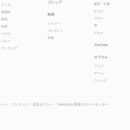
ゴシップ
教育・仕事
テニス
からだ
格闘技
映画
マネー
競馬
レビュー
車
相撲
プレゼント
グルメ
バスケ
特集
バレー
YouTube
フィギュア
サブカル
アニメ
ゲーム
コミック
リシー
コンテンツ・広告ポリシー
livedoorお客様サポートセンター