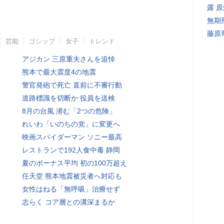
露 
無期
藤原
芸能
ゴシップ
女子
トレンド
アジカン 三原重夫さんを追悼
熊本で最大震度4の地震
警官発砲で死亡 直前に不審行動
道路標識を切断か 役員を送検
8月の台風 潜む「2つの危険」
れいわ「いのちの党」に変更へ
映画スパイダーマン ソニー最高
レストランで192人食中毒 静岡
夏のボーナス平均 初の100万超え
任天堂 熊本地震被災者へ対応も
女性はねる「無呼吸」治療せず
志らく コア層との溝深まるか