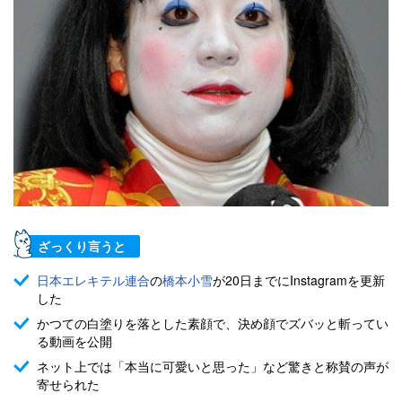
ざっくり言うと
日本エレキテル連合
の
橋本小雪
が20日までにInstagramを更新
した
かつての白塗りを落とした素顔で、決め顔でズバッと斬ってい
る動画を公開
ネット上では「本当に可愛いと思った」など驚きと称賛の声が
寄せられた