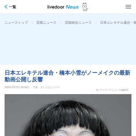
一覧
>
>
>
日本エレキテル連合・
ニューストップ
芸能ニュース
芸能総合ニュース
日本エレキテル連合・橋本小雪がノーメイクの最新
動画公開し反響
2026年5月21日 6時50分
写真：まいどなニュース
by ライブドアニュース編集部