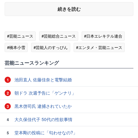
続きを読む
#芸能ニュース
#芸能総合ニュース
#日本エレキテル連合
#橋本小雪
#芸能人のすっぴん
#エンタメ・芸能ニュース
芸能ニュースランキング
池田直人 佐藤佳奈と電撃結婚
1
朝ドラ 次週予告に「ゲンナリ」
2
黒木啓司氏 逮捕されていたか
3
大久保佳代子 50代の性欲事情
4
堂本剛の投稿に「匂わせなの?」
5