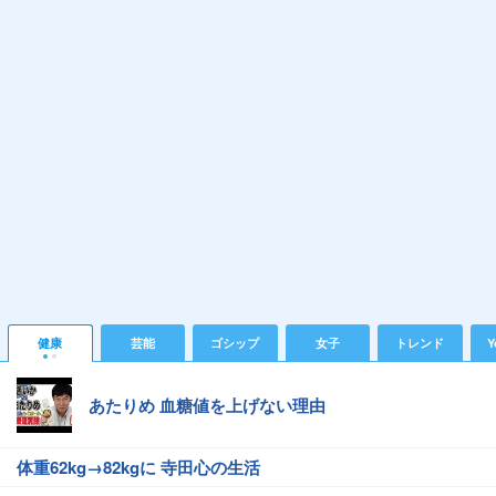
健康
芸能
ゴシップ
女子
トレンド
Y
あたりめ 血糖値を上げない理由
体重62kg→82kgに 寺田心の生活