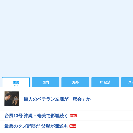
主要
国内
海外
IT 経済
ス
巨人のベテラン左腕が「密会」か
台風13号 沖縄・奄美で影響続く
最悪のクズ野郎だ 父親が陳述も