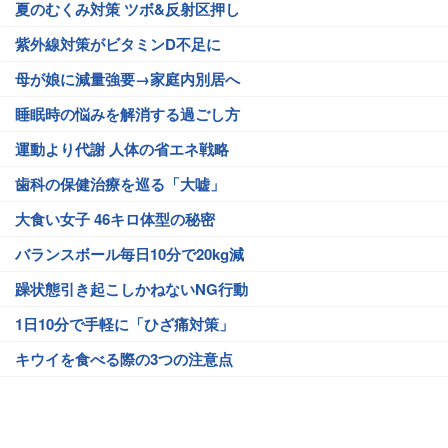
夏のむくみ対策 ツボ&反射区押し
紫外線対策がビタミンD不足に
母が娘に減量強要→家庭内別居へ
睡眠時の悩みを解消する過ごし方
運動より代謝 人体の省エネ戦略
歯科の保健治療を巡る「大嘘」
大食い女子 46キロ体型の秘密
バランスボール毎日10分で20kg減
躁状態引き起こしかねないNG行動
1日10分で手軽に「ひざ痛対策」
キウイを食べる際の3つの注意点