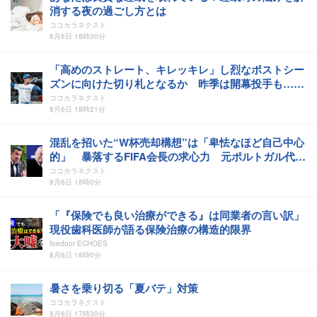
消する夜の過ごし方とは
ココカラネクスト
8月6日 18時30分
「高めのストレート、キレッキレ」し烈なポストシー
ズンに向けた切り札となるか 昨季は開幕投手も…日
本ハムで注目の“万能右腕” 圧巻の1.93「また自力で
ココカラネクスト
先発ローテを勝ち取ってほしい」
8月6日 18時21分
混乱を招いた“W杯売却構想”は「卑怯なほど自己中心
的」 暴落するFIFA会長の求心力 元ポルトガル代表
フィーゴは猛烈批判「今すぐ追放すべきだ」
ココカラネクスト
8月6日 18時0分
「『保険でも良い治療ができる』は同業者の言い訳」
現役歯科医師が語る保険治療の構造的限界
livedoor ECHOES
8月6日 18時0分
暑さを乗り切る「夏バテ」対策
ココカラネクスト
8月6日 17時30分