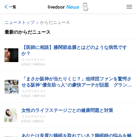
一覧
ニューストップ
>
からだニュース
最新のからだニュース
【医師に相談】膝関節血腫とはどのような病気です
か？
ココカラネクスト
8月6日 19時30分
「まさか阪神が当たりくじ？」他球団ファンを驚愕さ
せる阪神“優良助っ人”の豪快アーチが話題 グランド
スラム→翌日3ラン「意味わからんくらい飛んでてビ
ココカラネクスト
ビる」
8月6日 19時16分
女性のライフステージごとの健康問題と対策
ココカラネクスト
8月6日 19時0分
あなたは良質な睡眠を取れている？睡眠時の悩みを解