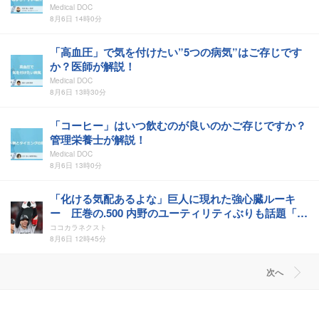
Medical DOC
8月6日 14時0分
「高血圧」で気を付けたい”5つの病気”はご存じです
か？医師が解説！
Medical DOC
8月6日 13時30分
「コーヒー」はいつ飲むのが良いのかご存じですか？
管理栄養士が解説！
Medical DOC
8月6日 13時0分
「化ける気配あるよな」巨人に現れた強心臓ルーキ
ー 圧巻の.500 内野のユーティリティぶりも話題「積
極性もほれぼれします」
ココカラネクスト
8月6日 12時45分
次へ