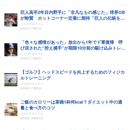
巨人高卒2年目内野手に「非凡なもの感じた」球界OB
が称賛 ホットコーナー定着に期待「巨人の伝統を受
け継ぐような選手に育ててほしい」
ココカラネクスト
8月6日 17時1分
「色々な感情があった」放出から1年でド軍復帰 呼
び戻された“控え捕手”が期限10分前の駆け込みトレー
ドに複雑胸中を吐露「ハッキリ言ってきつかった」
ココカラネクスト
8月6日 17時0分
【ゴルフ】ヘッドスピードを向上するためのフィジカ
ルトレーニング
ココカラネクスト
8月6日 17時0分
ご飯のカロリーは茶碗1杯何kcal？ダイエット中の適
量と食べ方のコツ
ココカラネクスト
8月6日 16時20分