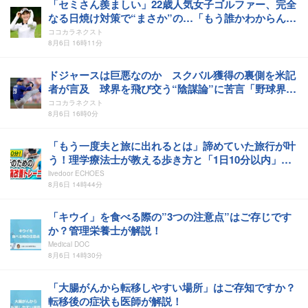
「セミさん羨ましい」22歳人気女子ゴルファー、完全
なる日焼け対策で“まさか”の…「もう誰かわからん」
「完璧ですね」
ココカラネクスト
8月6日 16時11分
ドジャースは巨悪なのか スクバル獲得の裏側を米記
者が言及 球界を飛び交う“陰謀論”に苦言「野球界が
壊れていくと思わない」
ココカラネクスト
8月6日 16時0分
「もう一度夫と旅に出れるとは」諦めていた旅行が叶
う！理学療法士が教える歩き方と「1日10分以内」の
ひざ痛対策
livedoor ECHOES
8月6日 14時44分
「キウイ」を食べる際の”3つの注意点”はご存じです
か？管理栄養士が解説！
Medical DOC
8月6日 14時30分
「大腸がんから転移しやすい場所」はご存知ですか？
転移後の症状も医師が解説！