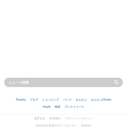
Peachy
ブログ
ショッピング
バンク
みんかぶ
みんかぶChoice
Kstyle
株探
プレスリリース
運営会社
利用規約
プライバシーポリシー
livedoorお客様サポートセンター
livedoor