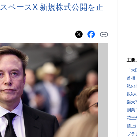
スペースX 新規株式公開を正
主要
「大
首相
私の
数秒
楽天
副業で
花王
値上
ブラ