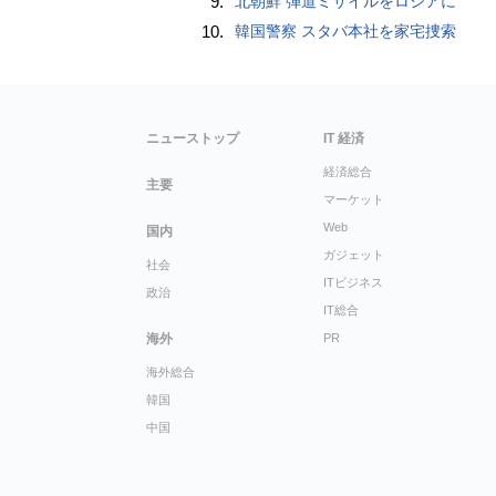
9.
北朝鮮 弾道ミサイルをロシアに
10.
韓国警察 スタバ本社を家宅捜索
ニューストップ
IT 経済
経済総合
主要
マーケット
Web
国内
ガジェット
社会
ITビジネス
政治
IT総合
海外
PR
海外総合
韓国
中国