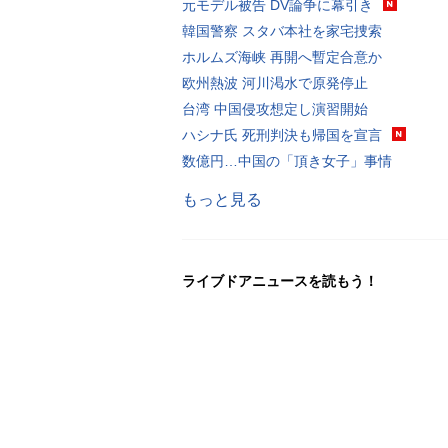
元モデル被告 DV論争に幕引き
韓国警察 スタバ本社を家宅捜索
ホルムズ海峡 再開へ暫定合意か
欧州熱波 河川渇水で原発停止
台湾 中国侵攻想定し演習開始
ハシナ氏 死刑判決も帰国を宣言
数億円…中国の「頂き女子」事情
もっと見る
ライブドアニュースを読もう！