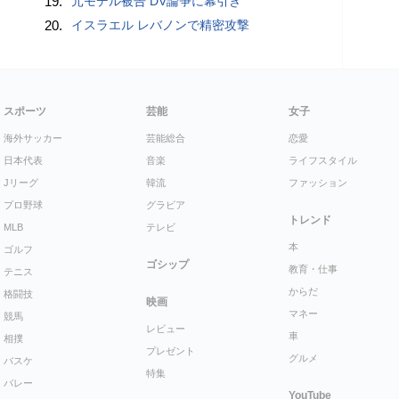
19.
元モデル被告 DV論争に幕引き
20.
イスラエル レバノンで精密攻撃
スポーツ
芸能
女子
海外サッカー
芸能総合
恋愛
日本代表
音楽
ライフスタイル
Jリーグ
韓流
ファッション
プロ野球
グラビア
トレンド
MLB
テレビ
本
ゴルフ
ゴシップ
教育・仕事
テニス
からだ
格闘技
映画
マネー
競馬
レビュー
車
相撲
プレゼント
グルメ
バスケ
特集
バレー
YouTube