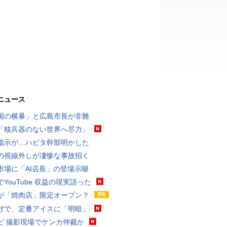
ニュース
国の横暴」と広島市長が非難
「核兵器のない世界へ尽力」
指示が…ハビタ幹部明かした
の視線外しが凄惨な事故招く
市場に「AI店長」の登場示唆
YouTube 収益の現実語った
が「焼肉店」限定オープン？
げで、定番アイスに「明暗」
ピ 撮影現場でケンカ仲裁か