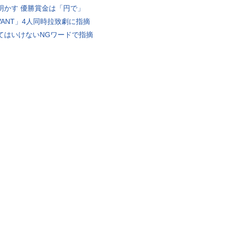
明かす 優勝賞金は「円で」
IVANT」4人同時拉致劇に指摘
てはいけないNGワードで指摘