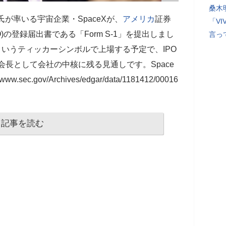
桑木
氏が率いる宇宙企業・SpaceXが、
アメリカ
証券
「V
O)の登録届出書である「Form S-1」を提出しまし
言っ
というティッカーシンボルで上場する予定で、IPO
会長として会社の中核に残る見通しです。Space
://www.sec.gov/Archives/edgar/data/1181412/00016
記事を読む