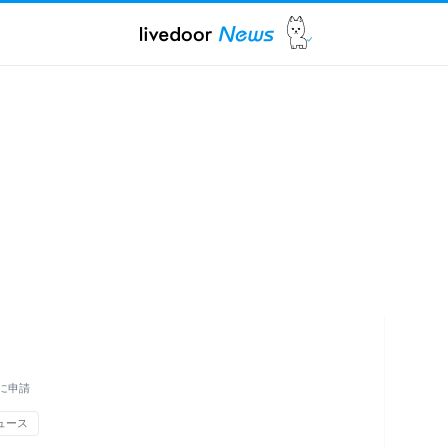
に申請
ュース