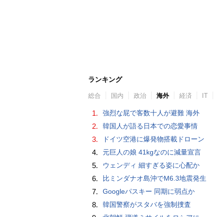
ランキング
総合
国内
政治
海外
経済
IT
1.
強烈な屁で客数十人が避難 海外
2.
韓国人が語る日本での恋愛事情
3.
ドイツ空港に爆発物搭載ドローン
4.
元巨人の娘 41kgなのに減量宣言
5.
ウェンディ 細すぎる姿に心配か
6.
比ミンダナオ島沖でM6.3地震発生
7.
Googleパスキー 同期に弱点か
8.
韓国警察がスタバを強制捜査