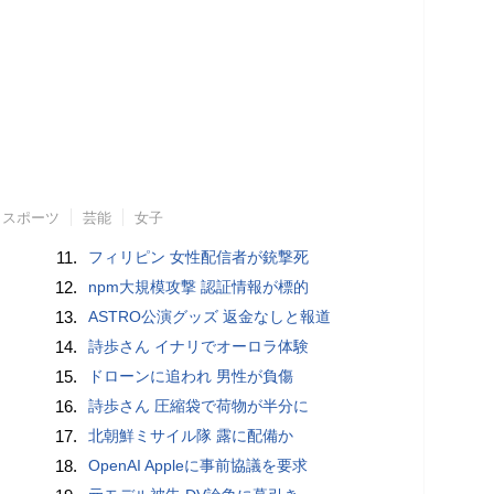
スポーツ
芸能
女子
11.
フィリピン 女性配信者が銃撃死
12.
npm大規模攻撃 認証情報が標的
13.
ASTRO公演グッズ 返金なしと報道
14.
詩歩さん イナリでオーロラ体験
15.
ドローンに追われ 男性が負傷
16.
詩歩さん 圧縮袋で荷物が半分に
17.
北朝鮮ミサイル隊 露に配備か
18.
OpenAI Appleに事前協議を要求