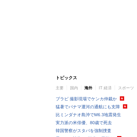
トピックス
主要
国内
海外
IT 経済
スポーツ
ブラピ 撮影現場でケンカ仲裁か
猛暑でパナマ運河の通航にも支障
比ミンダナオ島沖でM6.3地震発生
実力派の米俳優、80歳で死去
韓国警察がスタバを強制捜査