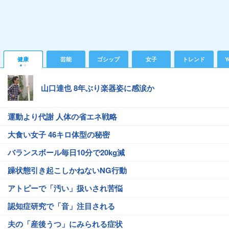
健康
芸能
ゴシップ
女子
トレンド
Y
山口達也 8年ぶり楽器姿に感涙か
運動より代謝 人体の省エネ戦略
大食い女子 46キロ体型の秘密
バランスボール毎日10分で20kg減
躁状態引き起こしかねないNG行動
アトピーで「汚い」扱いされ苦悩
認知症研究で「音」注目される
夫の「産後うつ」にみられる症状