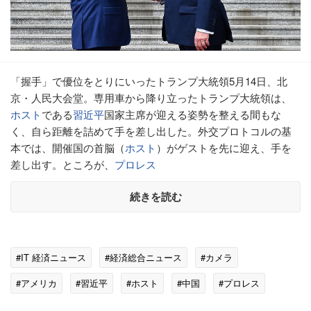
「握手」で優位をとりにいったトランプ大統領5月14日、北
京・人民大会堂。専用車から降り立ったトランプ大統領は、
ホスト
である
習近平
国家主席が迎える姿勢を整える間もな
く、自ら距離を詰めて手を差し出した。外交プロトコルの基
本では、開催国の首脳（
ホスト
）がゲストを先に迎え、手を
差し出す。ところが、
プロレス
続きを読む
#IT 経済ニュース
#経済総合ニュース
#カメラ
#アメリカ
#習近平
#ホスト
#中国
#プロレス
#受験