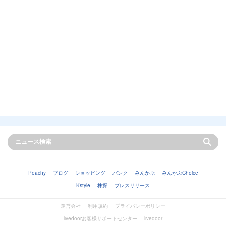
Peachy
ブログ
ショッピング
バンク
みんかぶ
みんかぶChoice
Kstyle
株探
プレスリリース
運営会社
利用規約
プライバシーポリシー
livedoorお客様サポートセンター
livedoor