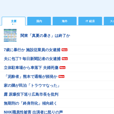
主要
国内
海外
IT 経済
ス
関東「真夏の暑さ」は終了か
7歳に暴行か 施設従業員の女逮捕
夫に包丁? 毎日新聞記者の女逮捕
立体駐車場から車落下 夫婦死傷
「泥酔者」熊本で通報が頻発か
家の隣が民泊「トラウマなった」
露 原爆投下巡り広島市長を批判
無期刑の「終身刑化」傾向続く
NHK職員性被害 出演者に怒りの声