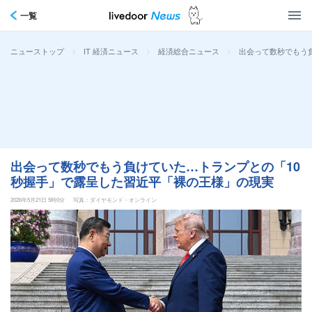
一覧
>
>
>
出会って数秒でもう
ニューストップ
IT 経済ニュース
経済総合ニュース
出会って数秒でもう負けていた…トランプとの「10
秒握手」で露呈した習近平「裸の王様」の現実
2026年5月21日 5時0分
写真：ダイヤモンド・オンライン