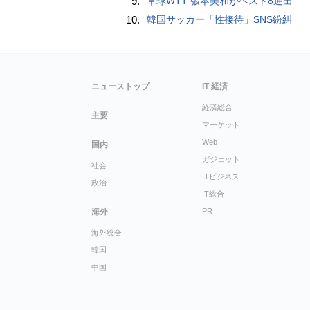
9.
卓球WTT 張本美和がベスト8進出
10.
韓国サッカー「性接待」SNS紛糾
ニューストップ
IT 経済
経済総合
主要
マーケット
Web
国内
ガジェット
社会
ITビジネス
政治
IT総合
海外
PR
海外総合
韓国
中国