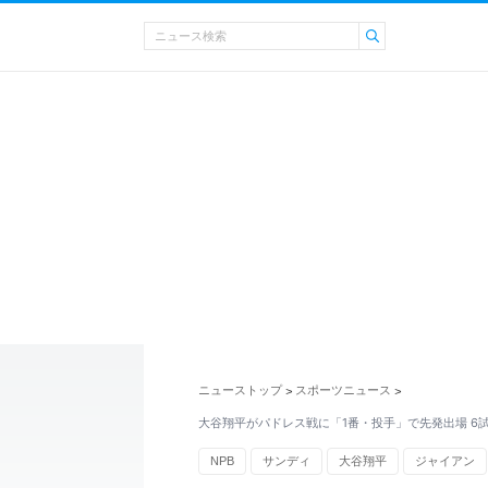
ニューストップ
スポーツニュース
>
>
大谷翔平がパドレス戦に「1番・投手」で先発出場 6
NPB
サンディ
大谷翔平
ジャイアン