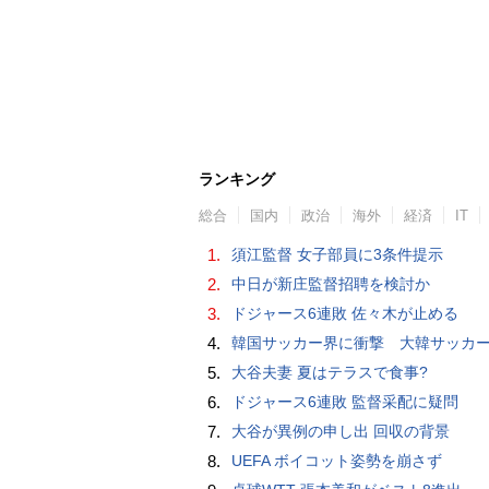
ランキング
総合
国内
政治
海外
経済
IT
1.
須江監督 女子部員に3条件提示
2.
中日が新庄監督招聘を検討か
3.
ドジャース6連敗 佐々木が止める
4.
韓国サッカー界に衝撃 大韓サッカー協会に外国人審判への“性的接待”疑惑 韓国メディア
5.
大谷夫妻 夏はテラスで食事?
6.
ドジャース6連敗 監督采配に疑問
7.
大谷が異例の申し出 回収の背景
8.
UEFA ボイコット姿勢を崩さず