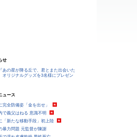
らせ
『あの星が降る丘で、君とまた出会いた
』オリジナルグッズを3名様にプレゼン
ニュース
に完全防備姿「金を出せ」
内で義父はねる 意識不明
に「新たな移動手段」初上陸
の暴力問題 元監督が陳謝
汗で濡れ皮膚乾燥 男性死亡