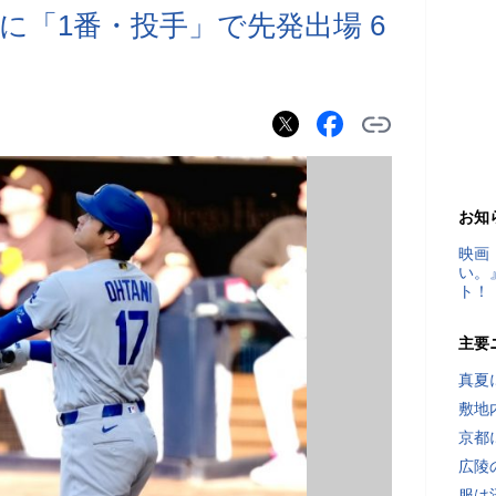
に「1番・投手」で先発出場 6
お知
映画
い。
ト！
主要
真夏
敷地
京都
広陵
服は