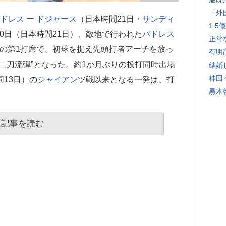
「外
ドレス
ー
ドジャース
（日本時間21日・
サンディ
1.
20日（日本時間21日）、敵地で行われた
パドレス
正常
の第1打席で、初球を捉え先頭打者アーチを放っ
有明
“二刀流弾”となった。約1か月ぶりの投打同時出場
結婚
神田
同13日）の
ジャイアン
ツ戦以来となる一発は、打
黒木
記事を読む