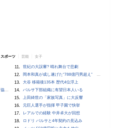
スポーツ
芸能
女子
11.
世紀の大誤審? 晴れ舞台で悲劇
12.
岡本和真が成し遂げた“788億円男超え” いつのまにか「3位」…見据える球団記録更新
13.
大谷 移籍後135本 歴代4位浮上
が報道
14.
バルサ下部組織に有望日本人いる
15.
上田綺世の「家族写真」に大反響
16.
元巨人選手が指揮 甲子園で快挙
17.
レアルでの経験 中井卓大が回想
18.
ロドリ バルサと4年契約の見込み