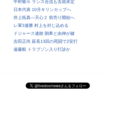
中村敬斗 ランス合流も去就未定
日本代表 10月キリンカップへ
井上拓真―天心２ 前売り開始へ
レ軍3連勝 村上を封じ込める
ドジャース連敗 朗希と由伸が鍵
吉田正尚 延長13回の死闘で2安打
遠藤航 トラブゾン入り打診か