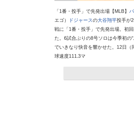
「1番・投手」で先発出場【MLB】
パ
エゴ）
ドジャース
の
大谷翔平
投手が
戦に「1番・投手」で先発出場。初回
た。6試合ぶりの8号ソロは今季初の
でいきなり快音を響かせた。12日（
球速度111.3マ