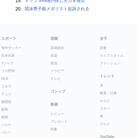
19.
メッツ 559億円投じ主力を放出
20.
競泳男子銀メダリスト起訴される
スポーツ
芸能
女子
海外サッカー
芸能総合
恋愛
日本代表
音楽
ライフスタイル
Jリーグ
韓流
ファッション
プロ野球
グラビア
トレンド
MLB
テレビ
本
ゴルフ
ゴシップ
教育・仕事
テニス
からだ
格闘技
映画
マネー
競馬
レビュー
車
相撲
プレゼント
グルメ
バスケ
特集
バレー
YouTube