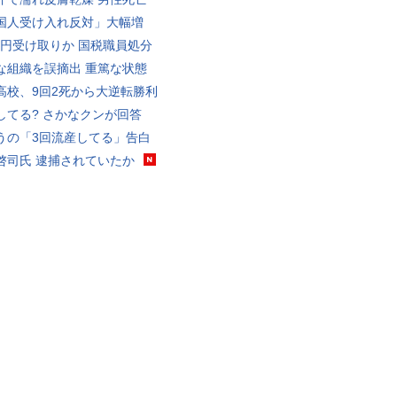
国人受け入れ反対」大幅増
5億円受け取りか 国税職員処分
な組織を誤摘出 重篤な状態
高校、9回2死から大逆転勝利
してる? さかなクンが回答
うの「3回流産してる」告白
啓司氏 逮捕されていたか