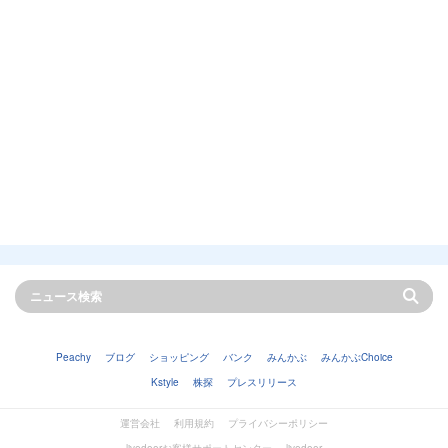
Peachy
ブログ
ショッピング
バンク
みんかぶ
みんかぶChoice
Kstyle
株探
プレスリリース
運営会社
利用規約
プライバシーポリシー