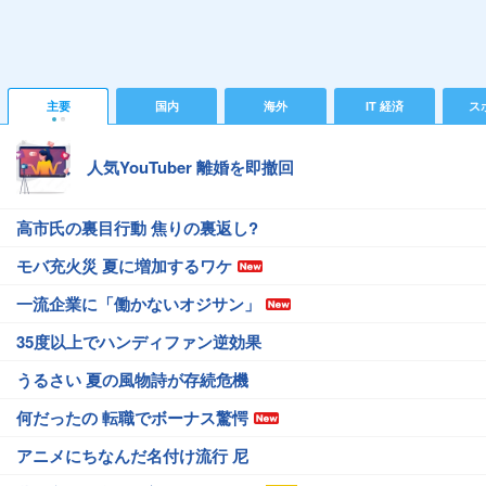
主要
国内
海外
IT 経済
ス
人気YouTuber 離婚を即撤回
高市氏の裏目行動 焦りの裏返し?
モバ充火災 夏に増加するワケ
一流企業に「働かないオジサン」
35度以上でハンディファン逆効果
うるさい 夏の風物詩が存続危機
何だったの 転職でボーナス驚愕
アニメにちなんだ名付け流行 尼