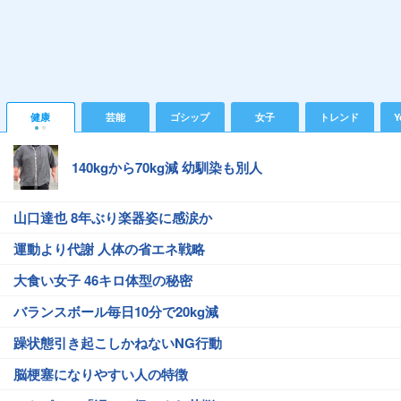
健康
芸能
ゴシップ
女子
トレンド
Y
140kgから70kg減 幼馴染も別人
山口達也 8年ぶり楽器姿に感涙か
運動より代謝 人体の省エネ戦略
大食い女子 46キロ体型の秘密
バランスボール毎日10分で20kg減
躁状態引き起こしかねないNG行動
脳梗塞になりやすい人の特徴