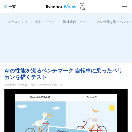
一覧
>
>
>
AIの性能を測るベンチ
ニューストップ
海外ニュース
海外総合ニュース
AIの性能を測るベンチマーク 自転車に乗ったペリ
カンを描くテスト
2026年5月21日 6時0分
写真：GIGAZINE（ギガジン）