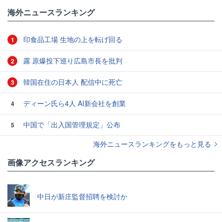
#アメリカ
#ノートPC
海外ニュースランキング
印食品工場 生地の上を転げ回る
1
露 原爆投下巡り広島市長を批判
2
韓国在住の日本人 配信中に死亡
3
ディーン氏ら4人 AI新会社を創業
4
中国で「出入国管理規定」公布
5
海外ニュースランキングをもっと見る
画像アクセスランキング
中日が新庄監督招聘を検討か