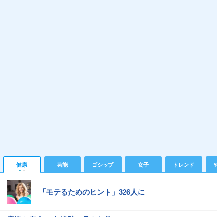
健康
芸能
ゴシップ
女子
トレンド
Y
「モテるためのヒント」326人に