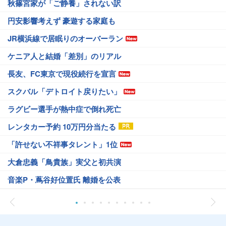
秋篠宮家が「ご静養」されない訳
円安影響考えず 豪遊する家庭も
JR横浜線で居眠りのオーバーラン
ケニア人と結婚「差別」のリアル
長友、FC東京で現役続行を宣言
スクバル「デトロイト戻りたい」
ラグビー選手が熱中症で倒れ死亡
レンタカー予約 10万円分当たる
「許せない不祥事タレント」1位
大倉忠義「鳥貴族」実父と初共演
音楽P・蔦谷好位置氏 離婚を公表