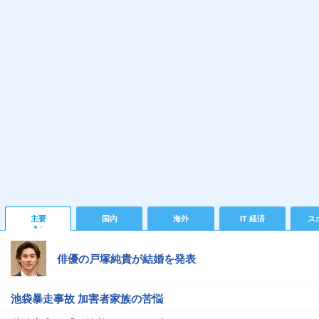
主要
国内
海外
IT 経済
ス
俳優の戸塚純貴が結婚を発表
池袋暴走事故 加害者家族の苦悩