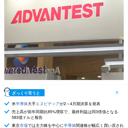
ざっくり言うと
米
半導体
大手
エヌビディア
が2～4月期決算を発表
売上高が前年同期比85%増収で、最終利益は同3倍強となる
583億ドルと報告
東京
市場
では主力株を中心に
半導体
関連株が幅広く買い戻され