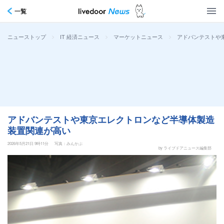
一覧
>
>
>
アドバンテストや
ニューストップ
IT 経済ニュース
マーケットニュース
アドバンテストや東京エレクトロンなど半導体製造
装置関連が高い
2026年5月21日 9時11分
写真：みんかぶ
by ライブドアニュース編集部