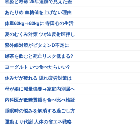
容姿と寿命 28年追跡で見えた差
あたりめ 血糖値を上げない理由
体重62kg→82kgに 寺田心の生活
夏のむくみ対策 ツボ&反射区押し
紫外線対策がビタミンD不足に
緑茶を飲むと死亡リスク低まる?
ヨーグルト いつ食べたらいい?
休みだが疲れる 隠れ疲労対策は
母が娘に減量強要→家庭内別居へ
内科医が低糖質麺を食べ比べ検証
睡眠時の悩みを解消する過ごし方
運動より代謝 人体の省エネ戦略