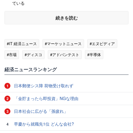
ている
続きを読む
#IT 経済ニュース
#マーケットニュース
#エヌビディア
#市場
#ディスコ
#アドバンテスト
#半導体
#東京エレクトロン
経済ニュースランキング
日本郵便シス障 荷物受け取れず
1
「金貯まったら即投資」NGな理由
2
日本社会に広がる「孫疲れ」
3
早慶から就職先1位 どんな会社?
4