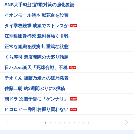
SNS大手5社に詐欺対策の強化要請
イオンモール熊本 献花台を設置
タイ学校銃撃 成績でストレスか
江別集団暴行死 裁判長強く非難
正常な組織を誤摘出 重篤な状態
くら寿司 閉店間際の大盛り話題
日ハムvs楽天「死球合戦」不穏
テオくん 加藤乃愛との破局発表
佐藤二朗 約3週間ぶりにX投稿
朝ドラ 次週予告に「ゲンナリ」
ヒコロヒー 割引お握り買わない