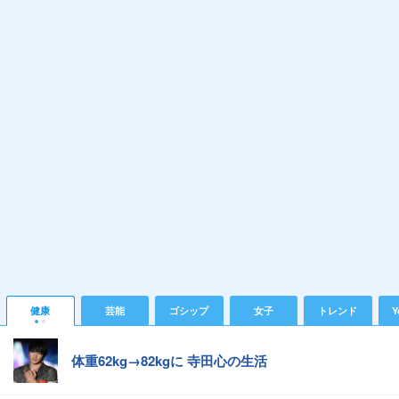
健康
芸能
ゴシップ
女子
トレンド
Y
体重62kg→82kgに 寺田心の生活