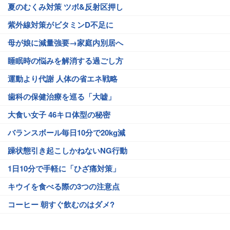
夏のむくみ対策 ツボ&反射区押し
紫外線対策がビタミンD不足に
母が娘に減量強要→家庭内別居へ
睡眠時の悩みを解消する過ごし方
運動より代謝 人体の省エネ戦略
歯科の保健治療を巡る「大嘘」
大食い女子 46キロ体型の秘密
バランスボール毎日10分で20kg減
躁状態引き起こしかねないNG行動
1日10分で手軽に「ひざ痛対策」
キウイを食べる際の3つの注意点
コーヒー 朝すぐ飲むのはダメ?