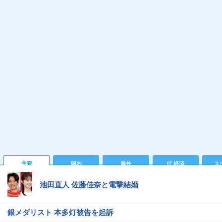
主要
国内
海外
IT 経済
ス
池田直人 佐藤佳奈と電撃結婚
銀メダリスト 本多灯被告を起訴