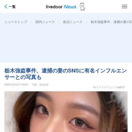
一覧
>
>
>
栃木強盗事件、逮捕の妻のS
ニューストップ
国内ニュース
政治ニュース
栃木強盗事件、逮捕の妻のSNSに有名インフルエン
サーとの写真も
2026年5月21日 11時0分
写真：女性自身
by ライブドアニュース編集部