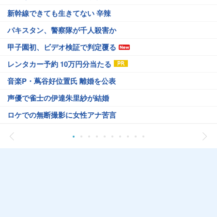
新幹線できても生きてない 辛辣
パキスタン、警察隊が千人殺害か
甲子園初、ビデオ検証で判定覆る
レンタカー予約 10万円分当たる
音楽P・蔦谷好位置氏 離婚を公表
声優で雀士の伊達朱里紗が結婚
ロケでの無断撮影に女性アナ苦言