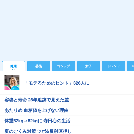
健康
芸能
ゴシップ
女子
トレンド
Y
「モテるためのヒント」326人に
容姿と寿命 28年追跡で見えた差
あたりめ 血糖値を上げない理由
体重62kg→82kgに 寺田心の生活
夏のむくみ対策 ツボ&反射区押し