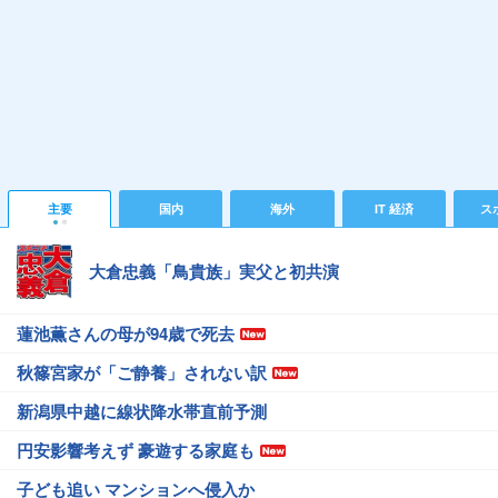
主要
国内
海外
IT 経済
ス
大倉忠義「鳥貴族」実父と初共演
蓮池薫さんの母が94歳で死去
秋篠宮家が「ご静養」されない訳
新潟県中越に線状降水帯直前予測
円安影響考えず 豪遊する家庭も
子ども追い マンションへ侵入か