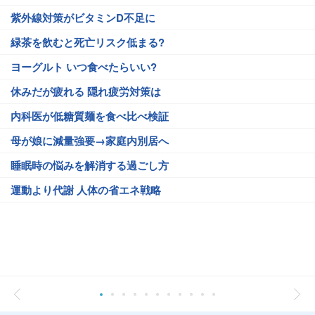
紫外線対策がビタミンD不足に
緑茶を飲むと死亡リスク低まる?
ヨーグルト いつ食べたらいい?
休みだが疲れる 隠れ疲労対策は
内科医が低糖質麺を食べ比べ検証
母が娘に減量強要→家庭内別居へ
睡眠時の悩みを解消する過ごし方
運動より代謝 人体の省エネ戦略