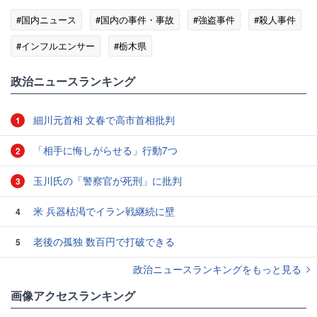
#国内ニュース
#国内の事件・事故
#強盗事件
#殺人事件
#インフルエンサー
#栃木県
政治ニュースランキング
細川元首相 文春で高市首相批判
1
「相手に悔しがらせる」行動7つ
2
玉川氏の「警察官が死刑」に批判
3
米 兵器枯渇でイラン戦継続に壁
4
老後の孤独 数百円で打破できる
5
政治ニュースランキングをもっと見る
画像アクセスランキング