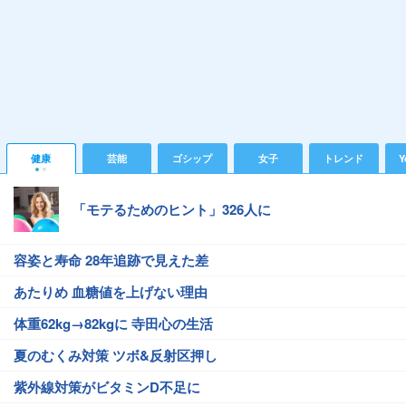
健康
芸能
ゴシップ
女子
トレンド
Y
「モテるためのヒント」326人に
容姿と寿命 28年追跡で見えた差
あたりめ 血糖値を上げない理由
体重62kg→82kgに 寺田心の生活
夏のむくみ対策 ツボ&反射区押し
紫外線対策がビタミンD不足に