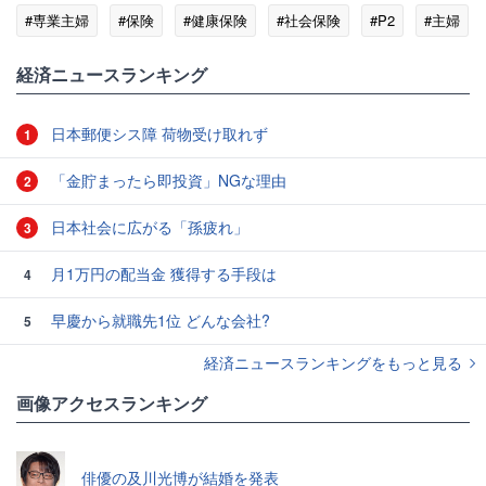
#専業主婦
#保険
#健康保険
#社会保険
#P2
#主婦
経済ニュースランキング
日本郵便シス障 荷物受け取れず
1
「金貯まったら即投資」NGな理由
2
日本社会に広がる「孫疲れ」
3
月1万円の配当金 獲得する手段は
4
早慶から就職先1位 どんな会社?
5
経済ニュースランキングをもっと見る
画像アクセスランキング
俳優の及川光博が結婚を発表