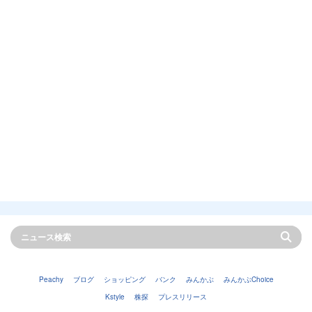
Peachy
ブログ
ショッピング
バンク
みんかぶ
みんかぶChoice
Kstyle
株探
プレスリリース