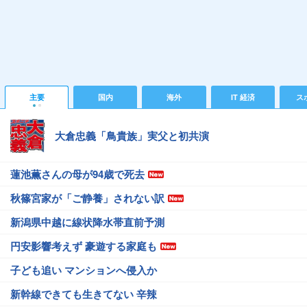
主要
国内
海外
IT 経済
ス
大倉忠義「鳥貴族」実父と初共演
蓮池薫さんの母が94歳で死去
秋篠宮家が「ご静養」されない訳
新潟県中越に線状降水帯直前予測
円安影響考えず 豪遊する家庭も
子ども追い マンションへ侵入か
新幹線できても生きてない 辛辣