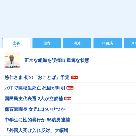
主要
国内
海外
IT 経済
ス
正常な組織を誤摘出 重篤な状態
悠仁さま 初の「おことば」予定
水中で高校生死亡 死因が判明
国民民主代表選 2人が立候補
保育園園長 女児にわいせつか
中学生に性的暴行か 56歳男逮捕
「外国人受け入れ反対」大幅増