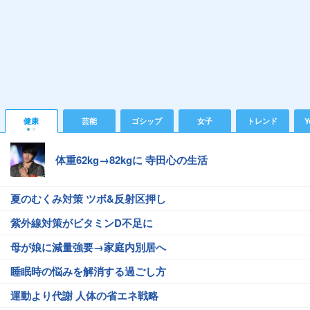
健康
芸能
ゴシップ
女子
トレンド
Y
体重62kg→82kgに 寺田心の生活
夏のむくみ対策 ツボ&反射区押し
紫外線対策がビタミンD不足に
母が娘に減量強要→家庭内別居へ
睡眠時の悩みを解消する過ごし方
運動より代謝 人体の省エネ戦略