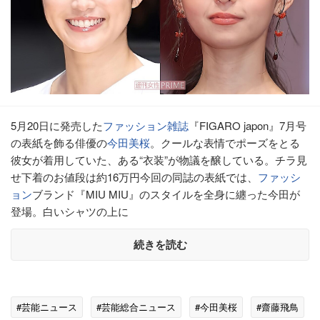
5月20日に発売した
ファッション
雑誌
『FIGARO japon』7月号
の表紙を飾る俳優の
今田美桜
。クールな表情でポーズをとる
彼女が着用していた、ある“衣装”が物議を醸している。チラ見
せ下着のお値段は約16万円今回の同誌の表紙では、
ファッシ
ョン
ブランド『MIU MIU』のスタイルを全身に纏った今田が
登場。白いシャツの上に
続きを読む
#芸能ニュース
#芸能総合ニュース
#今田美桜
#齋藤飛鳥