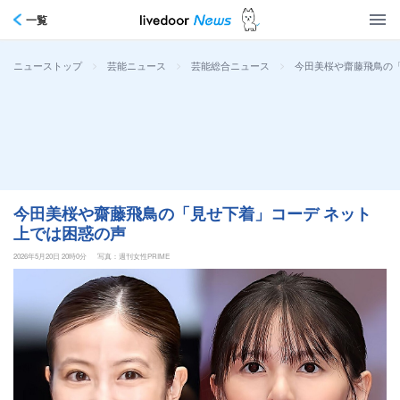
一覧
>
>
>
今田美桜や齋藤飛鳥の
ニューストップ
芸能ニュース
芸能総合ニュース
今田美桜や齋藤飛鳥の「見せ下着」コーデ ネット
上では困惑の声
2026年5月20日 20時0分
写真：週刊女性PRIME